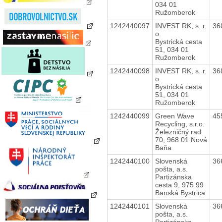
034 01
Ružomberok
1242440097
INVEST RK, s. r.
36
o.
Bystrická cesta
51, 034 01
Ružomberok
1242440098
INVEST RK, s. r.
36
o.
Bystrická cesta
51, 034 01
Ružomberok
1242440099
Green Wave
45
Recycling, s.r.o.
Železničný rad
70, 968 01 Nová
Baňa
1242440100
Slovenská
36
pošta, a.s.
Partizánska
cesta 9, 975 99
Banská Bystrica
1242440101
Slovenská
36
pošta, a.s.
Partizánska