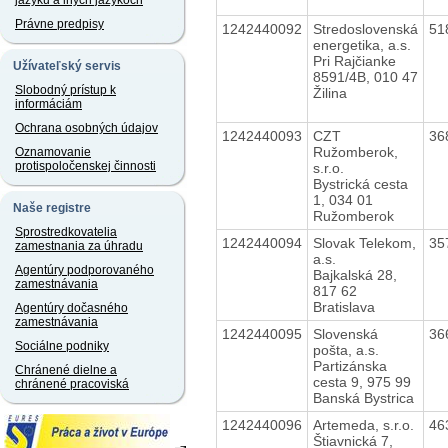
jazyku a iných jazykoch
Právne predpisy
1242440092
Stredoslovenská
51
energetika, a.s.
Pri Rajčianke
Užívateľský servis
8591/4B, 010 47
Slobodný prístup k
Žilina
informáciám
Ochrana osobných údajov
1242440093
CZT
36
Ružomberok,
Oznamovanie
protispoločenskej činnosti
s.r.o.
Bystrická cesta
1, 034 01
Naše registre
Ružomberok
Sprostredkovatelia
1242440094
Slovak Telekom,
35
zamestnania za úhradu
a.s.
Agentúry podporovaného
Bajkalská 28,
zamestnávania
817 62
Bratislava
Agentúry dočasného
zamestnávania
1242440095
Slovenská
36
Sociálne podniky
pošta, a.s.
Partizánska
Chránené dielne a
cesta 9, 975 99
chránené pracoviská
Banská Bystrica
1242440096
Artemeda, s.r.o.
46
Štiavnická 7,