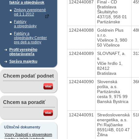
1242440087
Final - CD
45
faktúr a objednávok
Bratislava
Zmluvy zverejnené
Škultétyho
od 1.1.2012
437/18, 958 01
Partizánske
Faktúry
a objednávky
1242440088
Goldrein Plus
48
Faktúry a
s.r.o.
objednávky Centier
Včelince 3, 980
pre deti a rodiny
50 Včelince
Profil verejného
1242440089
SLOVNAFT, a.
31
obstarávateľa
s.
Správa majetku
Vlčie hrdlo 1,
82412
Bratislava
Chcem podať podnet
1242440090
Slovenská
36
pošta, a.s.
Partizánska
cesta 9, 975 99
Banská Bystrica
Chcem sa poradiť
1242440091
Stredoslovenská
51
energetika, a.s.
Pri Rajčianke
Užitočné dokumenty
8591/4B, 010 47
Žilina
Vzory žiadostí v slovenskom