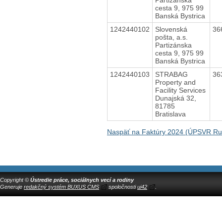
cesta 9, 975 99
Banská Bystrica
1242440102
Slovenská
36
pošta, a.s.
Partizánska
cesta 9, 975 99
Banská Bystrica
1242440103
STRABAG
36
Property and
Facility Services
Dunajská 32,
81785
Bratislava
Naspäť na Faktúry 2024 (ÚPSVR R
Copyright ©
Ústredie práce, sociálnych vecí a rodiny
Generuje
redakčný systém BUXUS CMS
spoločnosti
ui42
.