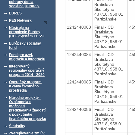
ochrany detí a
Bratislava
sociálnej kurately
Škultétyho
EURES
437/18, 958 01
Partizánske
PES Network
1242440083
Final - CD
45
Nástroje na
Bratislava
prepojenie Európy
(CEF)/Systém EESSI
Škultétyho
437/18, 958 01
Európsky sociálny
Partizánske
fond
1242440084
Final - CD
45
Fond pre azyl,
Bratislava
migráciu a integráciu
Škultétyho
Integrovaný
437/18, 958 01
regionálny operačný
Partizánske
program 2014 - 2020
1242440085
Final - CD
45
Operačný program
Kvalita životného
Bratislava
prostredia
Škultétyho
437/18, 958 01
Národné projekty -
Partizánske
Oznámenia o
možnosti
1242440086
Final - CD
45
predkladania žiadostí
Bratislava
o poskytnutie
Škultétyho
finančného príspevku
437/18, 958 01
Štatistiky
Partizánske
Zverejňovanie zmlúv,