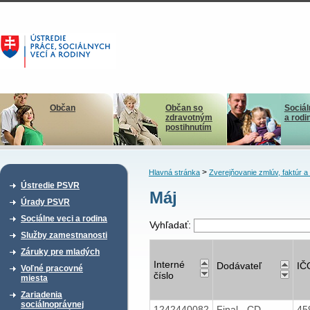
Občan
Občan so
Sociál
zdravotným
a rodi
postihnutím
>
Hlavná stránka
Zverejňovanie zmlúv, faktúr 
Ústredie PSVR
Máj
Úrady PSVR
Sociálne veci a rodina
Vyhľadať:
Služby zamestnanosti
Záruky pre mladých
Interné
Dodávateľ
IČ
Voľné pracovné
číslo
miesta
Zariadenia
sociálnoprávnej
1242440082
Final - CD
45