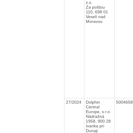
z.s.
Za poštou
110, 698 01
Veselí nad
Moravou
27/2024
Dolphin
500465
Central
Europe, s.r.o.
Nádražná
1958, 900 28
Ivanka pri
Dunaji