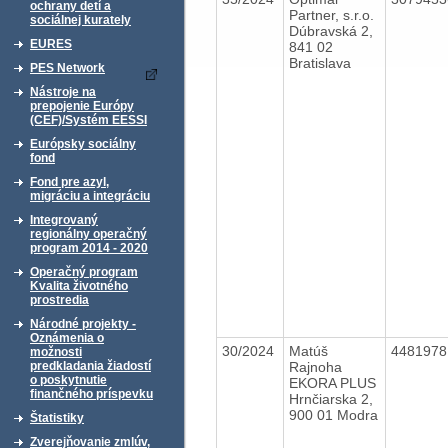
ochrany detí a
Partner, s.r.o.
sociálnej kurately
Dúbravská 2,
EURES
841 02
Bratislava
PES Network
Nástroje na
prepojenie Európy
(CEF)/Systém EESSI
Európsky sociálny
fond
Fond pre azyl,
migráciu a integráciu
Integrovaný
regionálny operačný
program 2014 - 2020
Operačný program
Kvalita životného
prostredia
Národné projekty -
Oznámenia o
30/2024
Matúš
448197
možnosti
Rajnoha
predkladania žiadostí
o poskytnutie
EKORA PLUS
finančného príspevku
Hrnčiarska 2,
900 01 Modra
Štatistiky
Zverejňovanie zmlúv,