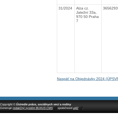
31/2024
Alza cz.
365629
Jatežní 33a,
970 50 Praha
7
Naspäť na Objednávky 2024 (ÚPSVR
Copyright ©
Ústredie práce, sociálnych vecí a rodiny
Generuje
redakčný systém BUXUS CMS
spoločnosti
ui42
.