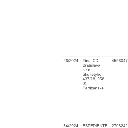
26/2024
Final CD
459604
Bratislava
s.r.o.
Škultétyho
437/18, 958
01
Partizánske
34/2024
ESPEDIENTE,
270324