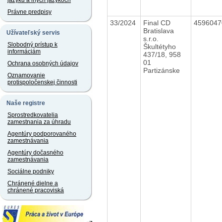
jazyku a iných jazykoch
Právne predpisy
33/2024
Final CD
459604
Bratislava
Užívateľský servis
s.r.o.
Slobodný prístup k
Škultétyho
informáciám
437/18, 958
01
Ochrana osobných údajov
Partizánske
Oznamovanie
protispoločenskej činnosti
Naše registre
Sprostredkovatelia
zamestnania za úhradu
Agentúry podporovaného
zamestnávania
Agentúry dočasného
zamestnávania
Sociálne podniky
Chránené dielne a
chránené pracoviská