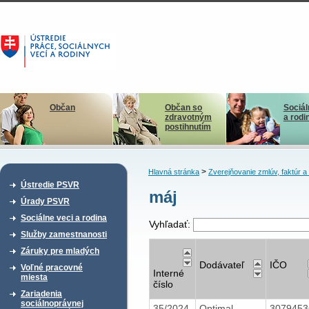
Občan
Občan so
Sociál
zdravotným
a rodi
postihnutím
>
Hlavná stránka
Zverejňovanie zmlúv, faktúr 
Ústredie PSVR
máj
Úrady PSVR
Sociálne veci a rodina
Vyhľadať:
Služby zamestnanosti
Záruky pre mladých
Dodávateľ
IČO
Voľné pracovné
Interné
miesta
číslo
Zariadenia
sociálnoprávnej
35/2024
Optimal
307945