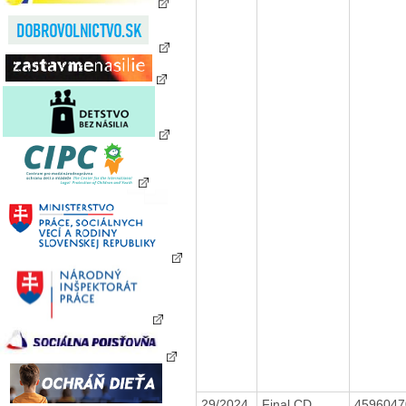
29/2024
Final CD
459604