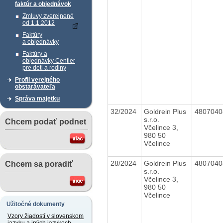
faktúr a objednávok
Zmluvy zverejnené
od 1.1.2012
Faktúry
a objednávky
Faktúry a
objednávky Centier
pre deti a rodiny
Profil verejného
obstarávateľa
Správa majetku
32/2024
Goldrein Plus
480704
s.r.o.
Chcem podať podnet
Včelince 3,
980 50
Včelince
28/2024
Goldrein Plus
480704
Chcem sa poradiť
s.r.o.
Včelince 3,
980 50
Včelince
Užitočné dokumenty
Vzory žiadostí v slovenskom