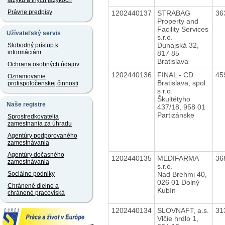
jazyku a iných jazykoch
Právne predpisy
1202440137
STRABAG
36
Property and
Facility Services
Užívateľský servis
s.r.o.
Dunajská 32,
Slobodný prístup k
informáciám
817 85
Bratislava
Ochrana osobných údajov
1202440136
FINAL - CD
45
Oznamovanie
Bratislava, spol.
protispoločenskej činnosti
s r.o.
Škultétyho
Naše registre
437/18, 958 01
Partizánske
Sprostredkovatelia
zamestnania za úhradu
Agentúry podporovaného
zamestnávania
Agentúry dočasného
1202440135
MEDIFARMA
36
zamestnávania
s.r.o.
Nad Brehmi 40,
Sociálne podniky
026 01 Dolný
Chránené dielne a
Kubín
chránené pracoviská
1202440134
SLOVNAFT, a.s.
31
Vlčie hrdlo 1,