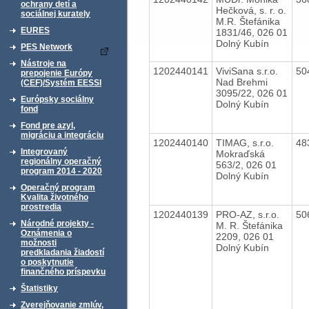
ochrany detí a
Hečková, s. r. o.
sociálnej kurately
M.R. Štefánika
EURES
1831/46, 026 01
Dolný Kubín
PES Network
Nástroje na
1202440141
ViviSana s.r.o.
50
prepojenie Európy
Nad Brehmi
(CEF)/Systém EESSI
3095/22, 026 01
Európsky sociálny
Dolný Kubín
fond
Fond pre azyl,
migráciu a integráciu
1202440140
TIMAG, s.r.o.
48
Integrovaný
Mokraďská
regionálny operačný
563/2, 026 01
program 2014 - 2020
Dolný Kubín
Operačný program
Kvalita životného
prostredia
1202440139
PRO-AZ, s.r.o.
50
Národné projekty -
M. R. Štefánika
Oznámenia o
2209, 026 01
možnosti
Dolný Kubín
predkladania žiadostí
o poskytnutie
finančného príspevku
Štatistiky
Zverejňovanie zmlúv,