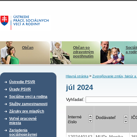
Občan
Občan so
Sociál
zdravotným
a rodi
postihnutím
>
Hlavná stránka
Zverejňovanie zmlúv, faktúr 
Ústredie PSVR
júl 2024
Úrady PSVR
Sociálne veci a rodina
Vyhľadať:
Služby zamestnanosti
Záruky pre mladých
Interné
Dodávateľ
IČ
Voľné pracovné
číslo
miesta
Zariadenia
sociálnoprávnej
1202440142
MUDr. Monika
36