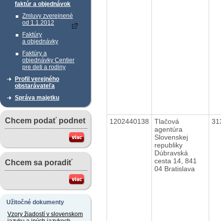
faktúr a objednávok
Zmluvy zverejnené
od 1.1.2012
Faktúry
a objednávky
Faktúry a
objednávky Centier
pre deti a rodiny
Profil verejného
obstarávateľa
Správa majetku
Chcem podať podnet
1202440138
Tlačová
31
agentúra
Slovenskej
republiky
Dúbravská
cesta 14, 841
Chcem sa poradiť
04 Bratislava
Užitočné dokumenty
Vzory žiadostí v slovenskom