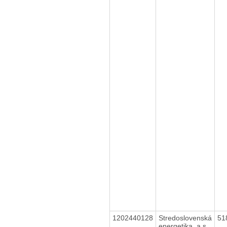
1202440128
Stredoslovenská
51
energetika, a.s.