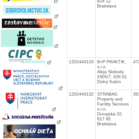
824 12
Bratislava
1202440133
B+P PRAKTIK,
47
s.r.o.
Aleja Slobody
1905/7, 026 01
Dolný Kubín
1202440132
STRABAG
36
Property and
Facility Services
s.r.o.
Dunajská 32,
817 85
Bratislava