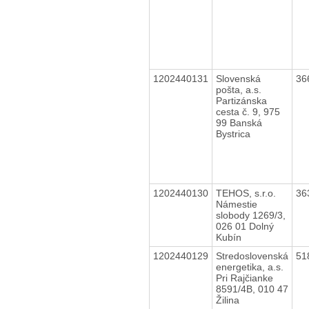
1202440131
Slovenská
36
pošta, a.s.
Partizánska
cesta č. 9, 975
99 Banská
Bystrica
1202440130
TEHOS, s.r.o.
36
Námestie
slobody 1269/3,
026 01 Dolný
Kubín
1202440129
Stredoslovenská
51
energetika, a.s.
Pri Rajčianke
8591/4B, 010 47
Žilina