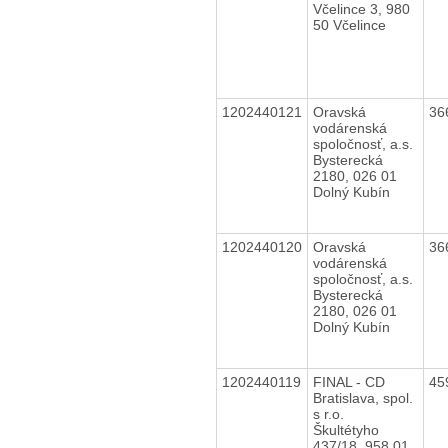
Včelince 3, 980
50 Včelince
1202440121
Oravská
36
vodárenská
spoločnosť, a.s.
Bysterecká
2180, 026 01
Dolný Kubín
1202440120
Oravská
36
vodárenská
spoločnosť, a.s.
Bysterecká
2180, 026 01
Dolný Kubín
1202440119
FINAL - CD
45
Bratislava, spol.
s r.o.
Škultétyho
437/18, 958 01