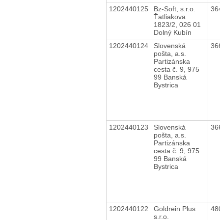
1202440125
Bz-Soft, s.r.o.
36
Ťatliakova
1823/2, 026 01
Dolný Kubín
1202440124
Slovenská
36
pošta, a.s.
Partizánska
cesta č. 9, 975
99 Banská
Bystrica
1202440123
Slovenská
36
pošta, a.s.
Partizánska
cesta č. 9, 975
99 Banská
Bystrica
1202440122
Goldrein Plus
48
s.r.o.