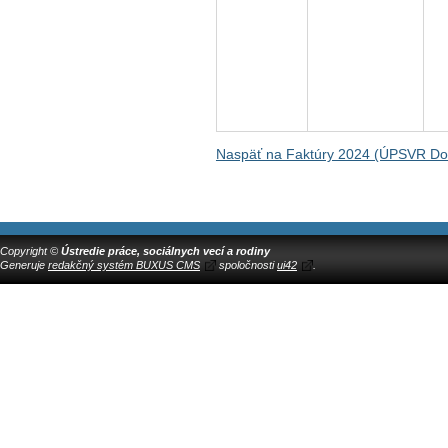
Naspäť na Faktúry 2024 (ÚPSVR Do
Copyright ©
Ústredie práce, sociálnych vecí a rodiny
Generuje
redakčný systém BUXUS CMS
spoločnosti
ui42
.