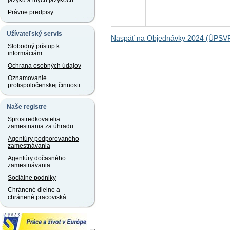
jazyku a iných jazykoch
Právne predpisy
Užívateľský servis
Naspäť na Objednávky 2024 (ÚPSVR
Slobodný prístup k
informáciám
Ochrana osobných údajov
Oznamovanie
protispoločenskej činnosti
Naše registre
Sprostredkovatelia
zamestnania za úhradu
Agentúry podporovaného
zamestnávania
Agentúry dočasného
zamestnávania
Sociálne podniky
Chránené dielne a
chránené pracoviská