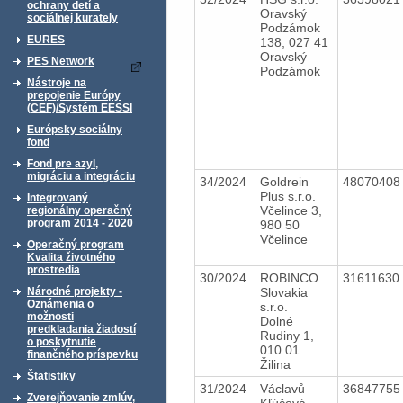
ochrany detí a
Oravský
sociálnej kurately
Podzámok
EURES
138, 027 41
Oravský
PES Network
Podzámok
Nástroje na
prepojenie Európy
(CEF)/Systém EESSI
Európsky sociálny
fond
Fond pre azyl,
migráciu a integráciu
34/2024
Goldrein
4807040
Plus s.r.o.
Integrovaný
Včelince 3,
regionálny operačný
program 2014 - 2020
980 50
Včelince
Operačný program
Kvalita životného
prostredia
30/2024
ROBINCO
31611630
Slovakia
Národné projekty -
Oznámenia o
s.r.o.
možnosti
Dolné
predkladania žiadostí
Rudiny 1,
o poskytnutie
010 01
finančného príspevku
Žilina
Štatistiky
31/2024
Václavů
3684775
Zverejňovanie zmlúv,
Kľúčová