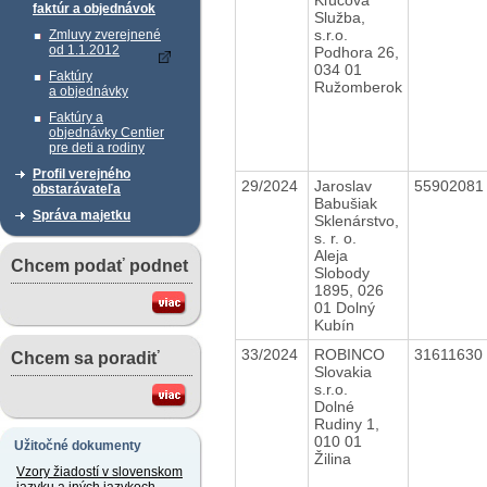
faktúr a objednávok
Služba,
s.r.o.
Zmluvy zverejnené
od 1.1.2012
Podhora 26,
034 01
Faktúry
Ružomberok
a objednávky
Faktúry a
objednávky Centier
pre deti a rodiny
Profil verejného
29/2024
Jaroslav
5590208
obstarávateľa
Babušiak
Správa majetku
Sklenárstvo,
s. r. o.
Aleja
Chcem podať podnet
Slobody
1895, 026
01 Dolný
Kubín
33/2024
ROBINCO
31611630
Chcem sa poradiť
Slovakia
s.r.o.
Dolné
Rudiny 1,
010 01
Užitočné dokumenty
Žilina
Vzory žiadostí v slovenskom