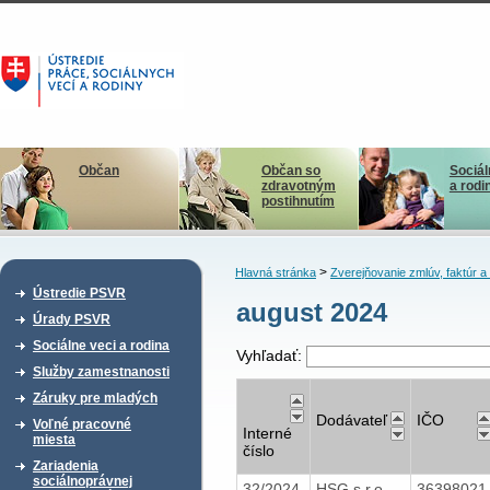
Občan
Občan so
Sociál
zdravotným
a rodi
postihnutím
>
Hlavná stránka
Zverejňovanie zmlúv, faktúr 
Ústredie PSVR
august 2024
Úrady PSVR
Sociálne veci a rodina
Vyhľadať:
Služby zamestnanosti
Záruky pre mladých
Dodávateľ
IČO
Voľné pracovné
Interné
miesta
číslo
Zariadenia
sociálnoprávnej
32/2024
HSG s.r.o.
3639802