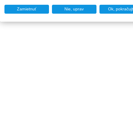
Zamietnuť
Nie, uprav
Ok, pokračuj