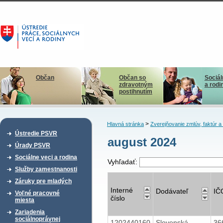
Občan
Občan so
Sociál
zdravotným
a rodi
postihnutím
>
Hlavná stránka
Zverejňovanie zmlúv, faktúr 
Ústredie PSVR
august 2024
Úrady PSVR
Sociálne veci a rodina
Vyhľadať:
Služby zamestnanosti
Záruky pre mladých
Interné
Dodávateľ
IČ
Voľné pracovné
číslo
miesta
Zariadenia
sociálnoprávnej
1202440160
Slovenská
36