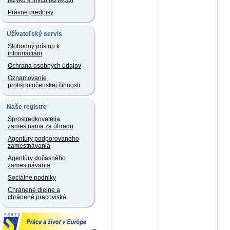
jazyku a iných jazykoch
Právne predpisy
Užívateľský servis
Slobodný prístup k
informáciám
Ochrana osobných údajov
Oznamovanie
protispoločenskej činnosti
Naše registre
Sprostredkovatelia
zamestnania za úhradu
Agentúry podporovaného
zamestnávania
Agentúry dočasného
zamestnávania
Sociálne podniky
Chránené dielne a
chránené pracoviská