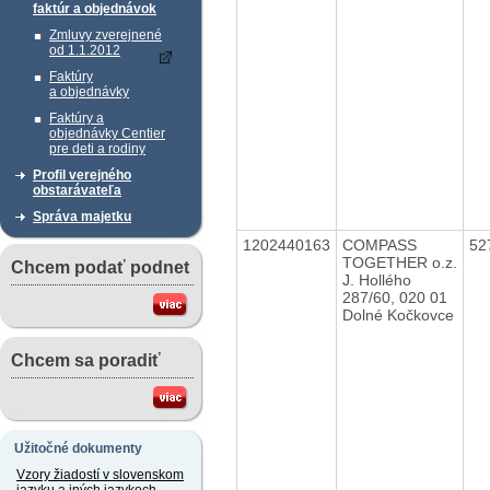
faktúr a objednávok
Zmluvy zverejnené
od 1.1.2012
Faktúry
a objednávky
Faktúry a
objednávky Centier
pre deti a rodiny
Profil verejného
obstarávateľa
Správa majetku
1202440163
COMPASS
52
TOGETHER o.z.
Chcem podať podnet
J. Hollého
287/60, 020 01
Dolné Kočkovce
Chcem sa poradiť
Užitočné dokumenty
Vzory žiadostí v slovenskom