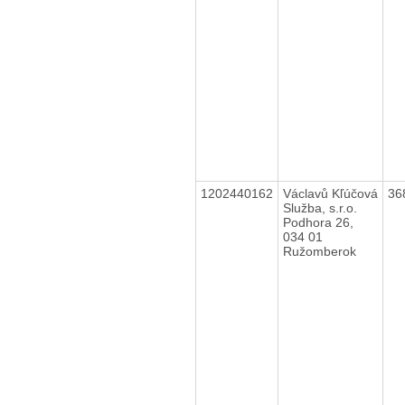
1202440162
Václavů Kľúčová
36
Služba, s.r.o.
Podhora 26,
034 01
Ružomberok