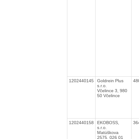
1202440145
Goldrein Plus
48
s.r.o.
Včelince 3, 980
50 Včelince
1202440158
EKOBOSS,
36
s.r.o.
Matúškova
2575, 026 01