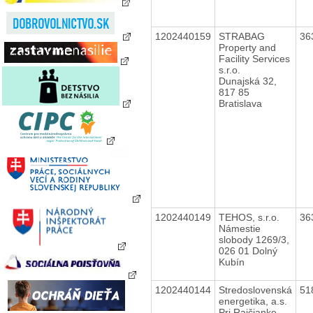
1202440159
STRABAG
36
Property and
Facility Services
s.r.o.
Dunajská 32,
817 85
Bratislava
1202440149
TEHOS, s.r.o.
36
Námestie
slobody 1269/3,
026 01 Dolný
Kubín
1202440144
Stredoslovenská
51
energetika, a.s.
Pri Rajčianke