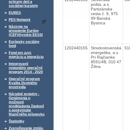
ochrany detí a
pošta, a.s.
sociálnej kurately
Partizánska
EURES
cesta č. 9, 975
99 Banská
PES Network
Bystrica
Nástroje na
prepojenie Európy
(CEF)/Systém EESSI
Európsky sociálny
fond
1202440155
Stredoslovenská
51
energetika, a.s.
Fond pre azyl,
Pri Rajčianke
migráciu a integráciu
8591/4B, 010 47
Integrovaný
Žilina
regionálny operačný
program 2014 - 2020
Operačný program
Kvalita životného
prostredia
Národné projekty -
Oznámenia o
možnosti
predkladania žiadostí
o poskytnutie
finančného príspevku
Štatistiky
Zverejňovanie zmlúv,