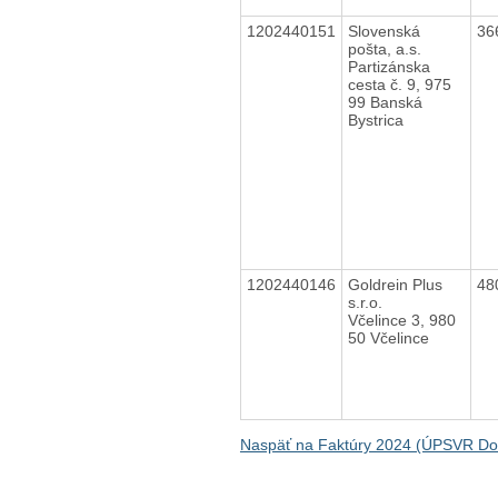
1202440151
Slovenská
36
pošta, a.s.
Partizánska
cesta č. 9, 975
99 Banská
Bystrica
1202440146
Goldrein Plus
48
s.r.o.
Včelince 3, 980
50 Včelince
Naspäť na Faktúry 2024 (ÚPSVR Do