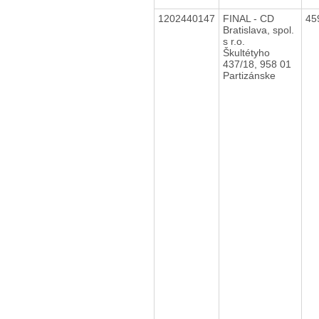
1202440147
FINAL - CD
45
Bratislava, spol.
s r.o.
Škultétyho
437/18, 958 01
Partizánske