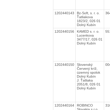
1202440143
Bz-Soft, s. r. o.
36
Ťatliakova
1823/2, 026 01
Dolný Kubín
1202440156
KAMED s. r. o.
55
Lucenkova
3477/17, 026 01
Dolný Kubín
1202440150
Slovenský
00
Červený kríž,
územný spolok
Dolný Kubín
J. Ťatliaka
2051/8, 026 01
Dolný Kubín
1202440164
ROBINCO
31
Slovakia s.r.o.