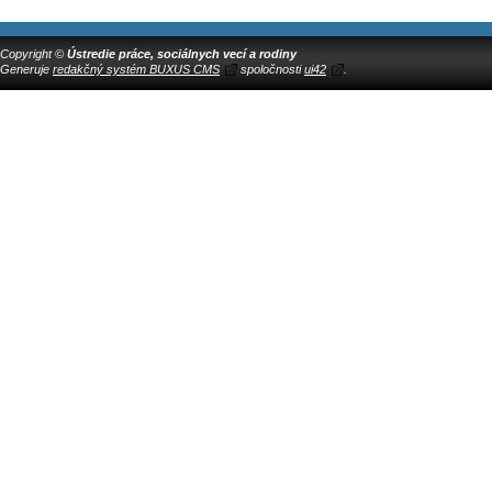
Copyright ©
Ústredie práce, sociálnych vecí a rodiny
Generuje
redakčný systém BUXUS CMS
spoločnosti
ui42
.