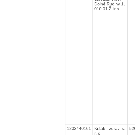
Dolné Rudiny 1,
010 01 Žilina
1202440161
Kršák - zdrav, s.
52
r. o.