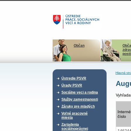
Občan
Obča
zdra
post
Hlavná str
Ústredie PSVR
Augu
Úrady PSVR
Sociálne veci a rodina
Vyhľada
Služby zamestnanosti
Záruky pre mladých
Interné
Voľné pracovné
číslo
miesta
Zariadenia
sociálnoprávnej
14624