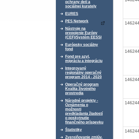
ochrany detí a
sociálnej kurately
EURES
PES Network
14624
Nástroje na
prepojenie Európy
(CEF)/Systém EESSI
Európsky sociálny
fond
14624
Fond pre azyl,
migráciu a integráciu
Integrovaný
regionálny operačný
program 2014 - 2020
14624
Operačný program
Kvalita životného
prostredia
Národné projekty -
14624
Oznámenia o
možnosti
predkladania žiadostí
o poskytnutie
finančného príspevku
Štatistiky
14624
Zverejňovanie zmlúv,