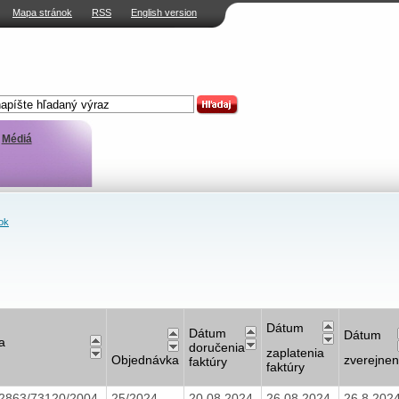
Mapa stránok
RSS
English version
Médiá
ok
Dátum
Dátum
Dátum
a
doručenia
zaplatenia
Objednávka
zverejnen
faktúry
faktúry
2863/73120/2004
25/2024
20.08.2024
26.08.2024
26.8.202