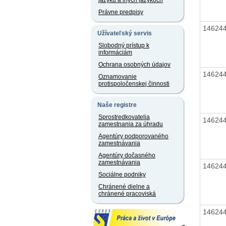
jazyku a iných jazykoch
Právne predpisy
14624
Užívateľský servis
Slobodný prístup k
informáciám
Ochrana osobných údajov
14624
Oznamovanie
protispoločenskej činnosti
Naše registre
Sprostredkovatelia
14624
zamestnania za úhradu
Agentúry podporovaného
zamestnávania
Agentúry dočasného
zamestnávania
14624
Sociálne podniky
Chránené dielne a
chránené pracoviská
14624