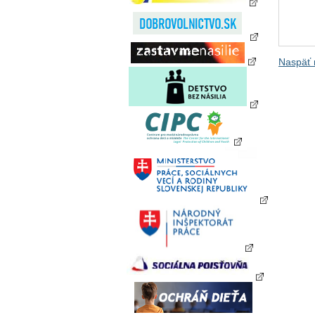
Naspäť 