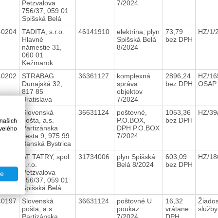
Petzvalova
7/2024
756/37, 059 01
Spišská Belá
40204
TADITA, s.r.o.
46141910
elektrina, plyn
73,79
HZ/1/
Hlavné
Spišská Belá
bez DPH
námestie 31,
8/2024
060 01
Kežmarok
40202
STRABAG
36361127
komplexná
2896,24
HZ/16
Dunajská 32,
správa
bez DPH
OSA
817 85
objektov
Bratislava
7/2024
40201
Slovenská
36631124
poštovné,
1053,36
HZ/39
pošta, a.s.
P.O.BOX,
bez DPH
 našich
Partizánska
DPH P.O.BOX
velého
cesta 9, 975 99
7/2024
Banská Bystrica
40200
AT TATRY, spol.
31734006
plyn Spišská
603,09
HZ/18
s.r.o.
Belá 8/2024
bez DPH
Petzvalova
te
756/37, 059 01
Spišská Belá
40197
Slovenská
36631124
poštovné U
16,32
Žiados
pošta, a.s.
poukaz
vrátane
služb
Partizánska
7/2024
DPH