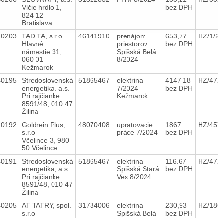
Vlčie hrdlo 1,
bez DPH
824 12
Bratislava
40203
TADITA, s.r.o.
46141910
prenájom
653,77
HZ/1/
Hlavné
priestorov
bez DPH
námestie 31,
Spišská Belá
060 01
8/2024
Kežmarok
40195
Stredoslovenská
51865467
elektrina
4147,18
HZ/47
energetika, a.s.
7/2024
bez DPH
Pri rajčianke
Kežmarok
8591/48, 010 47
Žilina
40192
Goldrein Plus,
48070408
upratovacie
1867
HZ/45
s.r.o.
práce 7/2024
bez DPH
Včelince 3, 980
50 Včelince
40191
Stredoslovenská
51865467
elektrina
116,67
HZ/47
energetika, a.s.
Spišská Stará
bez DPH
Pri rajčianke
Ves 8/2024
8591/48, 010 47
Žilina
40205
AT TATRY, spol.
31734006
elektrina
230,93
HZ/18
s.r.o.
Spišská Belá
bez DPH