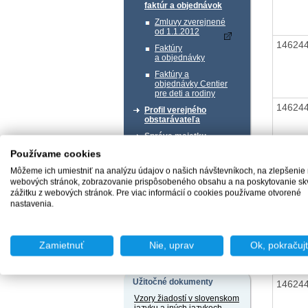
faktúr a objednávok
Zmluvy zverejnené
od 1.1.2012
14624
Faktúry
a objednávky
Faktúry a
objednávky Centier
pre deti a rodiny
14624
Profil verejného
obstarávateľa
Správa majetku
Používame cookies
14624
Chcem podať podnet
Môžeme ich umiestniť na analýzu údajov o našich návštevníkoch, na zlepšenie
webových stránok, zobrazovanie prispôsobeného obsahu a na poskytovanie sk
zážitku z webových stránok. Pre viac informácií o cookies používame otvorené
nastavenia.
14624
Chcem sa poradiť
Zamietnuť
Nie, uprav
Ok, pokračuj
Užitočné dokumenty
14624
Vzory žiadostí v slovenskom