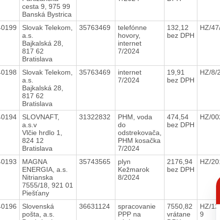
cesta 9, 975 99
Banská Bystrica
40199
Slovak Telekom,
35763469
telefónne
132,12
HZ/47
a.s.
hovory,
bez DPH
Bajkalská 28,
internet
817 62
7/2024
Bratislava
40198
Slovak Telekom,
35763469
internet
19,91
HZ/8/
a.s.
7/2024
bez DPH
Bajkalská 28,
817 62
Bratislava
40194
SLOVNAFT,
31322832
PHM, voda
474,54
HZ/00
a.s.v
do
bez DPH
Vlčie hrdlo 1,
odstrekovača,
824 12
PHM kosačka
Bratislava
7/2024
40193
MAGNA
35743565
plyn
2176,94
HZ/20
ENERGIA, a.s.
Kežmarok
bez DPH
Nitrianska
8/2024
C
7555/18, 921 01
p
Piešťany
40196
Slovenská
36631124
spracovanie
7550,82
HZ/12/
pošta, a.s.
PPP na
vrátane
9