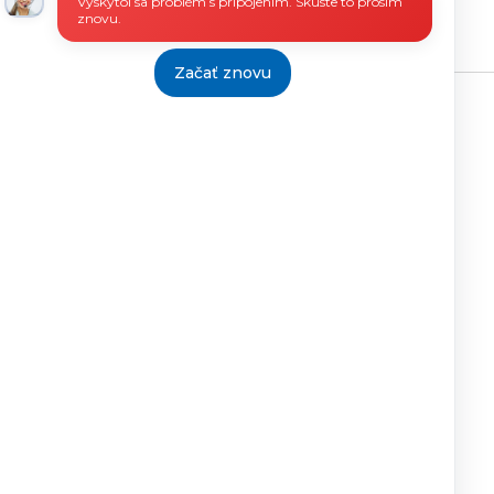
Vyskytol sa problém s pripojením. Skúste to prosím
znovu.
Začať znovu
Tlačiť