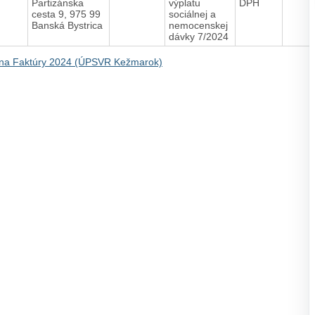
Partizánska
výplatu
DPH
cesta 9, 975 99
sociálnej a
Banská Bystrica
nemocenskej
dávky 7/2024
na Faktúry 2024 (ÚPSVR Kežmarok)