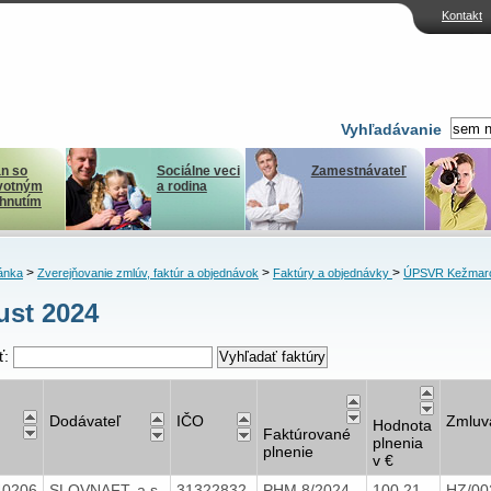
Kontakt
Vyhľadávanie
n so
Sociálne veci
Zamestnávateľ
votným
a rodina
ihnutím
>
>
>
ánka
Zverejňovanie zmlúv, faktúr a objednávok
Faktúry a objednávky
ÚPSVR Kežmar
st 2024
ť:
Dodávateľ
IČO
Zmluv
Hodnota
Faktúrované
plnenia
plnenie
v €
40206
SLOVNAFT, a.s.
31322832
PHM 8/2024
100,21
HZ/00