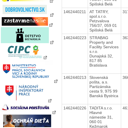
Spišská Belá
1462440211
AT TATRY,
31
spol.s.r.o.
Petzvalova
756/37, 059 01
Spišská Belá
1462440223
STRABAG
36
Property and
Facility Services
s.r.o.
Dunajská 32,
817 85
Bratislava
1462440213
Slovenská
36
pošta, a.s.
Partizánska
cesta 9, 975 99
Banská Bystrica
1462440226
TADITA s.r.o.
46
Hlavné
námestie 31,
060 01
Kežmarok