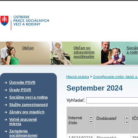
Občan
Občan so
Sociál
zdravotným
a rodi
postihnutím
>
Hlavná stránka
Zverejňovanie zmlúv, faktúr 
Ústredie PSVR
September 2024
Úrady PSVR
Sociálne veci a rodina
Vyhľadať:
Služby zamestnanosti
Záruky pre mladých
Interné
Dodávateľ
IČ
Voľné pracovné
číslo
miesta
Zariadenia
sociálnoprávnej
1462440216
Slovenská
36