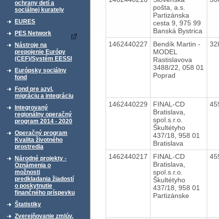
ochrany detí a
pošta, a.s.
sociálnej kurately
Partizánska
EURES
cesta 9, 975 99
Banská Bystrica
PES Network
1462440227
Bendík Martin -
32
Nástroje na
MODEL
prepojenie Európy
(CEF)/Systém EESSI
Rastislavova
3488/22, 058 01
Európsky sociálny
Poprad
fond
Fond pre azyl,
migráciu a integráciu
1462440229
FINAL-CD
45
Integrovaný
Bratislava,
regionálny operačný
spol.s.r.o.
program 2014 - 2020
Škultétyho
Operačný program
437/18, 958 01
Kvalita životného
Bratislava
prostredia
1462440217
FINAL-CD
45
Národné projekty -
Bratislava,
Oznámenia o
spol.s.r.o.
možnosti
predkladania žiadostí
Škultétyho
o poskytnutie
437/18, 958 01
finančného príspevku
Partizánske
Štatistiky
Zverejňovanie zmlúv,