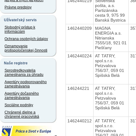
jazyku a iných jazykoch
1462440219
Slovenská
36
pošta, a.s.
Právne predpisy
Partizánska
cesta 9, 975 99
Banská Bystrica
Užívateľský servis
Slobodný prístup k
1462440209
MAGNA
35
informáciám
ENERGIA a.s.
Nitrianska
Ochrana osobných údajov
7555/18, 921 01
Oznamovanie
Piešťany
protispoločenskej činnosti
1462440224
AT TATRY,
31
spol.s.r.o.
Naše registre
Petzvalova
756/37, 059 01
Sprostredkovatelia
zamestnania za úhradu
Spišská Belá
Agentúry podporovaného
zamestnávania
146244221
AT TATRY,
31
spol.s.r.o.
Agentúry dočasného
Petzvalova
zamestnávania
756/37, 059 01
Sociálne podniky
Spišská Belá
Chránené dielne a
chránené pracoviská
1462440212
AT TATRY,
31
spol.s.r.o.
Petzvalova
756/37, 059 01