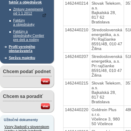
faktúr a objednávok
1462440214
Slovak Telekom,
35
a.s.
Zmluvy zverejnené
Bajkalská 28,
od 1.1.2012
817 62
Faktúry
Bratislava
a objednávky
1462440210
Stredoslovenská
51
Faktúry a
energetika, a.s.
objednávky Centier
Pri Rajčianke
pre deti a rodiny
8591/4B, 010 47
Profil verejného
Žilina
obstarávateľa
1462440207
Stredoslovenská
51
Správa majetku
energetika, a.s.
Pri rajčianke
8591/48, 010 47
Chcem podať podnet
Žilina
1462440215
Slovak Telekom,
35
a.s.
Bajkalská 28,
Chcem sa poradiť
817 62
Bratislava
1462440220
Goldrein Plus
48
s.r.o.
Včelince 3, 980
Užitočné dokumenty
50 Včelince
Vzory žiadostí v slovenskom