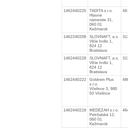
1462440225
TADITA s.r.o.
46
Hlavné
námestie 31,
060 01
Kežmarok
1462240208
SLOVNAFT, a.s.
31
Vlčie hrdlo 1,
824 12
Bratislava
1462440228
SLOVNAFT, a.s.
31
Vlčie hrdlo 1,
824 12
Bratislava
1462440222
Goldrein Plus
48
s.r.o.
Včelince 3, 980
50 Včelince
1462440218
MEDEZAH s.r.o.
46
Petržalská 12,
060 01
Kežmarok