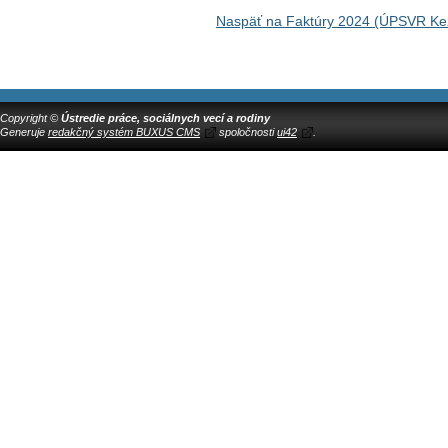
Naspäť na Faktúry 2024 (ÚPSVR K
Copyright ©
Ústredie práce, sociálnych vecí a rodiny
Generuje
redakčný systém BUXUS CMS
spoločnosti
ui42
.