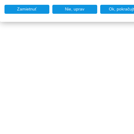
Zamietnuť
Nie, uprav
Ok, pokračuj