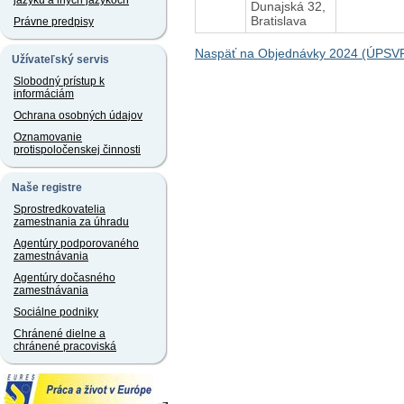
jazyku a iných jazykoch
Dunajská 32,
Bratislava
Právne predpisy
Naspäť na Objednávky 2024 (ÚPSV
Užívateľský servis
Slobodný prístup k
informáciám
Ochrana osobných údajov
Oznamovanie
protispoločenskej činnosti
Naše registre
Sprostredkovatelia
zamestnania za úhradu
Agentúry podporovaného
zamestnávania
Agentúry dočasného
zamestnávania
Sociálne podniky
Chránené dielne a
chránené pracoviská