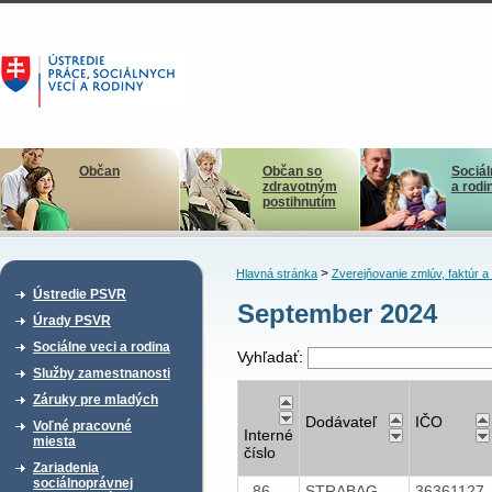
Občan
Občan so
Sociál
zdravotným
a rodi
postihnutím
>
Hlavná stránka
Zverejňovanie zmlúv, faktúr 
Ústredie PSVR
September 2024
Úrady PSVR
Sociálne veci a rodina
Vyhľadať:
Služby zamestnanosti
Záruky pre mladých
Dodávateľ
IČO
Voľné pracovné
Interné
miesta
číslo
Zariadenia
sociálnoprávnej
86
STRABAG
36361127