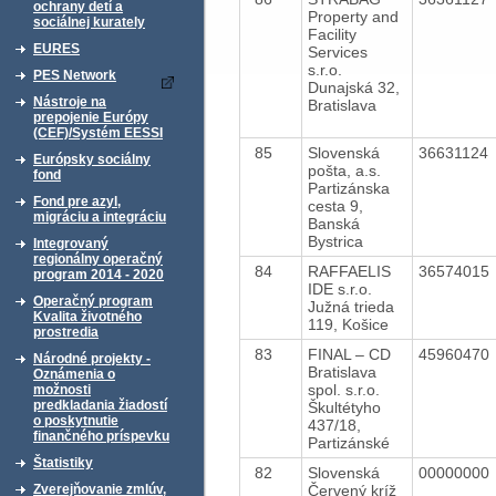
ochrany detí a
Property and
sociálnej kurately
Facility
EURES
Services
s.r.o.
PES Network
Dunajská 32,
Nástroje na
Bratislava
prepojenie Európy
(CEF)/Systém EESSI
85
Slovenská
36631124
Európsky sociálny
pošta, a.s.
fond
Partizánska
Fond pre azyl,
cesta 9,
migráciu a integráciu
Banská
Bystrica
Integrovaný
regionálny operačný
84
RAFFAELIS
36574015
program 2014 - 2020
IDE s.r.o.
Operačný program
Južná trieda
Kvalita životného
119, Košice
prostredia
83
FINAL – CD
45960470
Národné projekty -
Bratislava
Oznámenia o
spol. s.r.o.
možnosti
predkladania žiadostí
Škultétyho
o poskytnutie
437/18,
finančného príspevku
Partizánské
Štatistiky
82
Slovenská
00000000
Červený kríž
Zverejňovanie zmlúv,