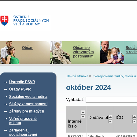
Občan
Občan so
Sociál
zdravotným
a rodi
postihnutím
>
Hlavná stránka
Zverejňovanie zmlúv, faktúr 
Ústredie PSVR
október 2024
Úrady PSVR
Sociálne veci a rodina
Vyhľadať:
Služby zamestnanosti
Záruky pre mladých
Dodávateľ
IČO
Voľné pracovné
Interné
miesta
číslo
Zariadenia
sociálnoprávnej
53/2024
Vladimír
40166953