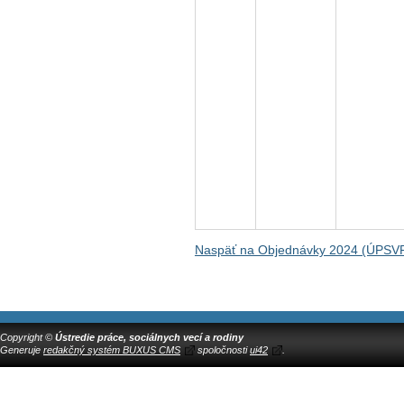
Naspäť na Objednávky 2024 (ÚPSVR
Copyright ©
Ústredie práce, sociálnych vecí a rodiny
Generuje
redakčný systém BUXUS CMS
spoločnosti
ui42
.