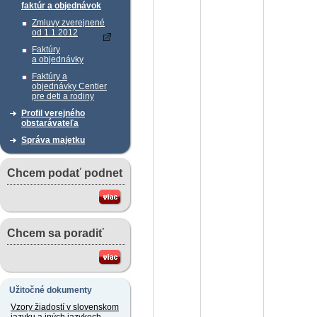
faktúr a objednávok
Zmluvy zverejnené
od 1.1.2012
Faktúry
a objednávky
Faktúry a
objednávky Centier
pre deti a rodiny
Profil verejného
obstarávateľa
Správa majetku
Chcem podať podnet
Chcem sa poradiť
Užitočné dokumenty
Vzory žiadostí v slovenskom