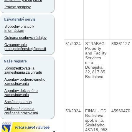
jazyku a iných jazykoch
Právne predpisy
Užívateľský servis
Slobodný prístup k
informáciám
Ochrana osobných údajov
51/2024
STRABAG
36361127
Oznamovanie
Property
protispoločenskej činnosti
and Facility
Services
Naše registre
s.r.o.
Dunajská
Sprostredkovatelia
32, 817 85
zamestnania za úhradu
Bratislava
Agentúry podporovaného
zamestnávania
Agentúry dočasného
zamestnávania
Sociálne podniky
Chránené dielne a
50/2024
FINAL - CD
45960470
chránené pracoviská
Bratislava,
spol. s r.o.
Škultétyho
437/18, 958