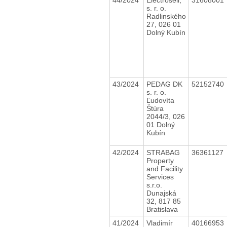
s. r. o.
Radlinského
27, 026 01
Dolný Kubín
43/2024
PEDAG DK
52152740
s. r. o.
Ľudovíta
Štúra
2044/3, 026
01 Dolný
Kubín
42/2024
STRABAG
36361127
Property
and Facility
Services
s.r.o.
Dunajská
32, 817 85
Bratislava
41/2024
Vladimír
40166953