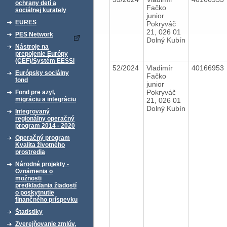
ochrany detí a
Fačko
sociálnej kurately
junior
EURES
Pokryváč
21, 026 01
PES Network
Dolný Kubín
Nástroje na
prepojenie Európy
(CEF)/Systém EESSI
52/2024
Vladimír
40166953
Európsky sociálny
Fačko
fond
junior
Pokryváč
Fond pre azyl,
migráciu a integráciu
21, 026 01
Dolný Kubín
Integrovaný
regionálny operačný
program 2014 - 2020
Operačný program
Kvalita životného
prostredia
Národné projekty -
Oznámenia o
možnosti
predkladania žiadostí
o poskytnutie
finančného príspevku
Štatistiky
Zverejňovanie zmlúv,