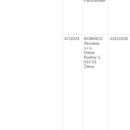
Partizánske
47/2024
ROBINCO
31611630
Slovakia
s.r.o.
Dolné
Rudiny 1,
010 01
Žilina