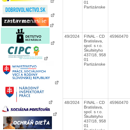
01
Partizánske
49/2024
FINAL - CD
45960470
Bratislava,
spol. s r.o.
Škultétyho
437/18, 958
01
Partizánske
48/2024
FINAL - CD
45960470
Bratislava,
spol. s r.o.
Škultétyho
437/18, 958
01