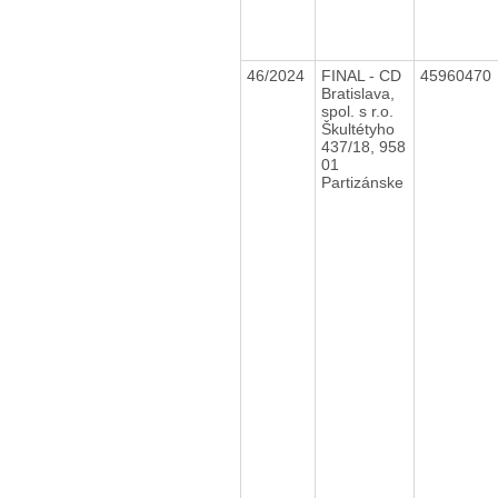
46/2024
FINAL - CD
45960470
Bratislava,
spol. s r.o.
Škultétyho
437/18, 958
01
Partizánske