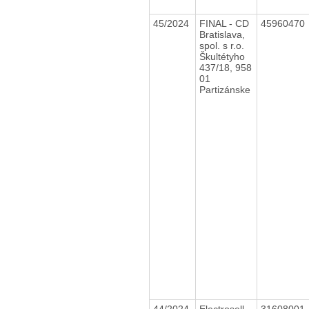
45/2024
FINAL - CD
45960470
Bratislava,
spol. s r.o.
Škultétyho
437/18, 958
01
Partizánske
44/2024
Electrosell,
31608001