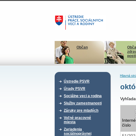
Občan
Obča
zdra
post
Hlavná str
Ústredie PSVR
októ
Úrady PSVR
Sociálne veci a rodina
Vyhľada
Služby zamestnanosti
Záruky pre mladých
Voľné pracovné
Interné
miesta
číslo
Zariadenia
sociálnoprávnej
51/20