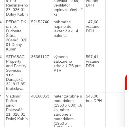
s. r. o.
kanvica...2 ks,
vrátane
Radlinského
ventilátor
DPH
27, 026 01
teplovzdušný...2
Dolný Kubín
ks
24
PEDAG DK
52152740
náhradné
147,60
s. r. o.
náplne do
vrátane
Ľudovíta
lekárničiek...4
DPH
Štúra
balenia
2044/3, 026
01 Dolný
Kubín
24
STRABAG
36361127
výmena
597,41
Property
záložného
vrátane
and Facility
zdroja UPS pre
DPH
Services
PTV
s.r.o.
C
p
Dunajská
32, 817 85
Bratislava
24
Vladimír
40166953
náter zárubne s
545,90
Fačko
materiálom
bez DPH
junior
(1950 x 800)...6
Pokryváč
ks, náter
21, 026 01
zárubne s
Dolný Kubín
materiálom
(1950 x