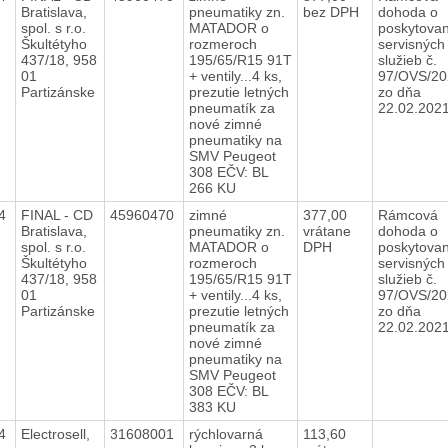
Bratislava,
pneumatiky zn.
bez DPH
dohoda o
spol. s r.o.
MATADOR o
poskytovan
Škultétyho
rozmeroch
servisných
437/18, 958
195/65/R15 91T
služieb č.
01
+ ventily...4 ks,
97/OVS/20
Partizánske
prezutie letných
zo dňa
pneumatík za
22.02.20
nové zimné
pneumatiky na
SMV Peugeot
308 EČV: BL
266 KU
24
FINAL - CD
45960470
zimné
377,00
Rámcová
Bratislava,
pneumatiky zn.
vrátane
dohoda o
spol. s r.o.
MATADOR o
DPH
poskytovan
Škultétyho
rozmeroch
servisných
437/18, 958
195/65/R15 91T
služieb č.
01
+ ventily...4 ks,
97/OVS/20
Partizánske
prezutie letných
zo dňa
pneumatík za
22.02.20
nové zimné
pneumatiky na
SMV Peugeot
308 EČV: BL
383 KU
24
Electrosell,
31608001
rýchlovarná
113,60