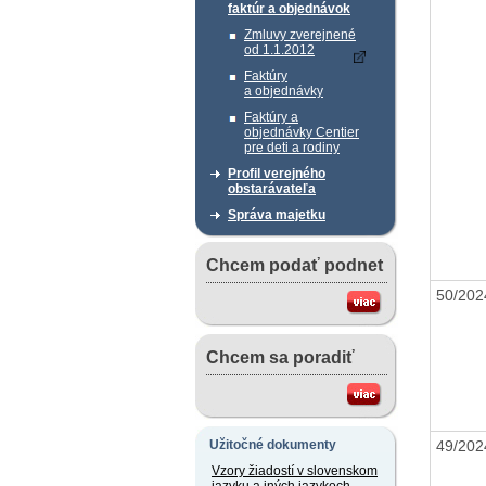
faktúr a objednávok
Zmluvy zverejnené
od 1.1.2012
Faktúry
a objednávky
Faktúry a
objednávky Centier
pre deti a rodiny
Profil verejného
obstarávateľa
Správa majetku
Chcem podať podnet
50/20
Chcem sa poradiť
49/20
Užitočné dokumenty
Vzory žiadostí v slovenskom