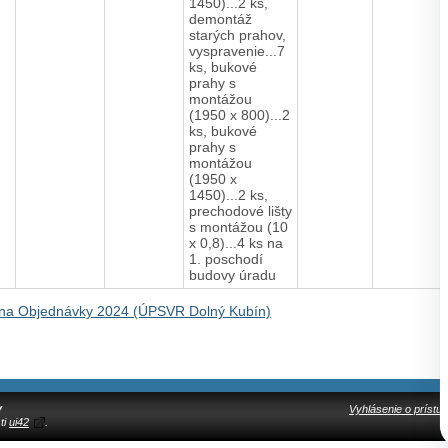
1450)...2 ks,
demontáž
starých prahov,
vyspravenie...7
ks, bukové
prahy s
montážou
(1950 x 800)...2
ks, bukové
prahy s
montážou
(1950 x
1450)...2 ks,
prechodové lišty
s montážou (10
x 0,8)...4 ks na
1. poschodí
budovy úradu
na Objednávky 2024 (ÚPSVR Dolný Kubín)
y
Vyhlásenie o prístup
ti
ui42
.