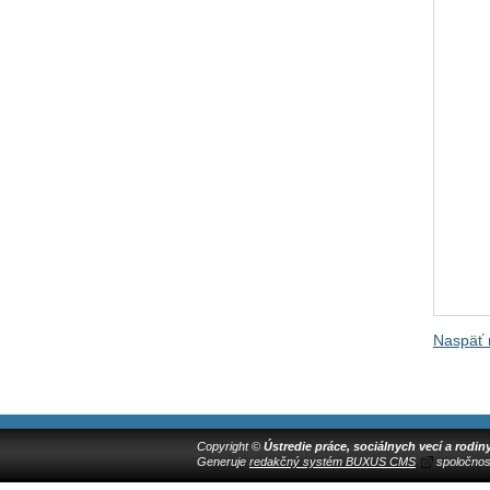
Naspäť 
Copyright ©
Ústredie práce, sociálnych vecí a rodin
Generuje
redakčný systém BUXUS CMS
spoločnos