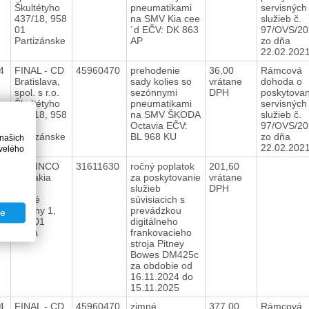
Škultétyho
pneumatikami
servisných
437/18, 958
na SMV Kia cee
služieb č.
01
´d EČV: DK 863
97/OVS/20
Partizánske
AP
zo dňa
22.02.20
24
FINAL - CD
45960470
prehodenie
36,00
Rámcová
Bratislava,
sady kolies so
vrátane
dohoda o
spol. s r.o.
sezónnymi
DPH
poskytovan
Škultétyho
pneumatikami
servisných
437/18, 958
na SMV ŠKODA
služieb č.
01
Octavia EČV:
97/OVS/20
Partizánske
BL 968 KU
zo dňa
 našich
22.02.20
velého
24
ROBINCO
31611630
ročný poplatok
201,60
Slovakia
za poskytovanie
vrátane
s.r.o.
služieb
DPH
Dolné
súvisiacich s
Rudiny 1,
prevádzkou
te
010 01
digitálneho
Žilina
frankovacieho
stroja Pitney
Bowes DM425c
za obdobie od
16.11.2024 do
15.11.2025
24
FINAL - CD
45960470
zimné
377,00
Rámcová