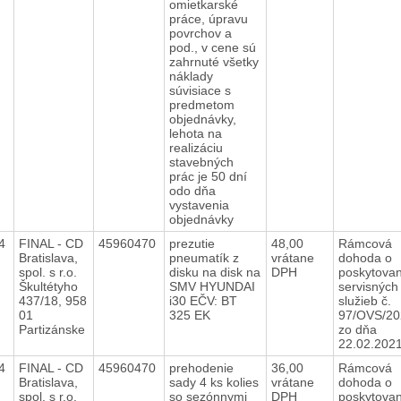
omietkarské
práce, úpravu
povrchov a
pod., v cene sú
zahrnuté všetky
náklady
súvisiace s
predmetom
objednávky,
lehota na
realizáciu
stavebných
prác je 50 dní
odo dňa
vystavenia
objednávky
24
FINAL - CD
45960470
prezutie
48,00
Rámcová
Bratislava,
pneumatík z
vrátane
dohoda o
spol. s r.o.
disku na disk na
DPH
poskytovan
Škultétyho
SMV HYUNDAI
servisných
437/18, 958
i30 EČV: BT
služieb č.
01
325 EK
97/OVS/20
Partizánske
zo dňa
22.02.20
24
FINAL - CD
45960470
prehodenie
36,00
Rámcová
Bratislava,
sady 4 ks kolies
vrátane
dohoda o
spol. s r.o.
so sezónnymi
DPH
poskytovan