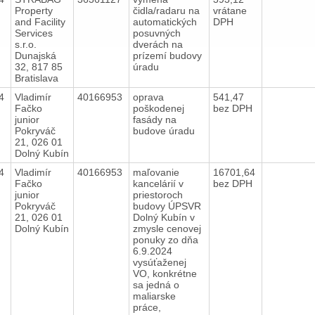
Property
čidla/radaru na
vrátane
and Facility
automatických
DPH
Services
posuvných
s.r.o.
dverách na
Dunajská
prízemí budovy
32, 817 85
úradu
Bratislava
24
Vladimír
40166953
oprava
541,47
Fačko
poškodenej
bez DPH
junior
fasády na
Pokryváč
budove úradu
21, 026 01
Dolný Kubín
24
Vladimír
40166953
maľovanie
16701,64
Fačko
kancelárií v
bez DPH
junior
priestoroch
Pokryváč
budovy ÚPSVR
21, 026 01
Dolný Kubín v
Dolný Kubín
zmysle cenovej
ponuky zo dňa
6.9.2024
vysúťaženej
VO, konkrétne
sa jedná o
maliarske
práce,