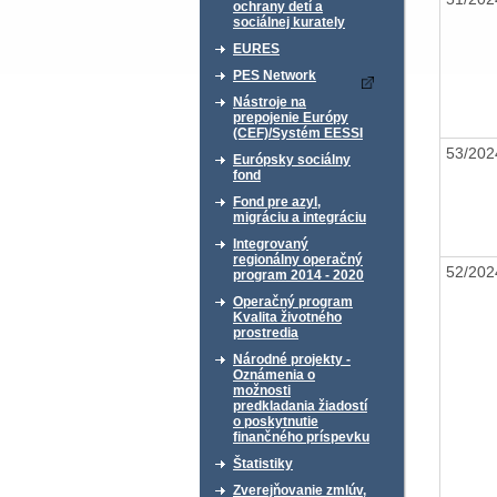
ochrany detí a
sociálnej kurately
EURES
PES Network
Nástroje na
prepojenie Európy
(CEF)/Systém EESSI
53/20
Európsky sociálny
fond
Fond pre azyl,
migráciu a integráciu
Integrovaný
regionálny operačný
52/20
program 2014 - 2020
Operačný program
Kvalita životného
prostredia
Národné projekty -
Oznámenia o
možnosti
predkladania žiadostí
o poskytnutie
finančného príspevku
Štatistiky
Zverejňovanie zmlúv,