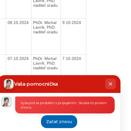
Lavrík, PhD.
riaditeľ úradu
08.10.2024
PhDr. Michal
9.10.2024
Lavrík, PhD.
riaditeľ úradu
07.10.2024
PhDr. Michal
7.10.2024
Lavrík, PhD.
riaditeľ úradu
hatbot
íše
Vaša pomocníčka
07.10.2024
PhDr. Michal
7.10.2024
Vyskytol sa problém s pripojením. Skúste to prosím
Lavrík, PhD.
znovu.
riaditeľ úradu
Začať znovu