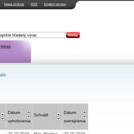
Mapa stránok
RSS
English version
Médiá
ubín
Dátum
Dátum
Schválil
vyhotovenia
zverejnenia
24.10.2024
Mgr. Martina
24.10.2024