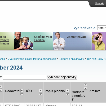
Kontakt
Vyhľadávanie
n so
Sociálne veci
Zamestnávateľ
votným
a rodina
ihnutím
>
>
>
ánka
Zverejňovanie zmlúv, faktúr a objednávok
Faktúry a objednávky
ÚPSVR Dolný K
ber 2024
ť:
Dodávateľ
IČO
Popis plnenia
Zmluva
Hodnota
plnenia v
€
24
STRABAG
36361127
výmena
393,12