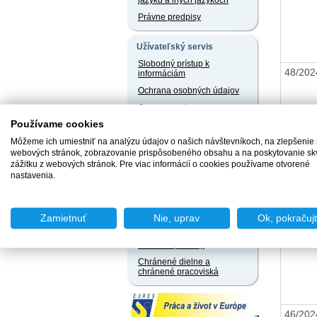
jazyku a iných jazykoch
Právne predpisy
Užívateľský servis
Slobodný prístup k
48/20
informáciám
Ochrana osobných údajov
Oznamovanie
protispoločenskej činnosti
Používame cookies
Môžeme ich umiestniť na analýzu údajov o našich návštevníkoch, na zlepšenie
Naše registre
webových stránok, zobrazovanie prispôsobeného obsahu a na poskytovanie sk
zážitku z webových stránok. Pre viac informácií o cookies používame otvorené
Sprostredkovatelia
47/20
zamestnania za úhradu
nastavenia.
Agentúry podporovaného
zamestnávania
Zamietnuť
Nie, uprav
Ok, pokračuj
Agentúry dočasného
zamestnávania
Sociálne podniky
Chránené dielne a
chránené pracoviská
46/20