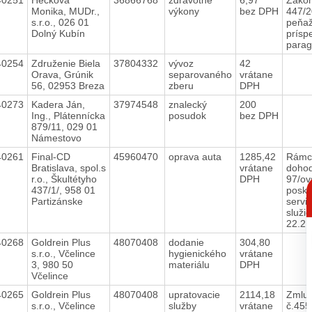
Monika, MUDr.,
výkony
bez DPH
447/2
s.r.o., 026 01
peňaž
Dolný Kubín
prísp
parag
40254
Združenie Biela
37804332
vývoz
42
Orava, Grúnik
separovaného
vrátane
56, 02953 Breza
zberu
DPH
40273
Kadera Ján,
37974548
znalecký
200
Ing., Plátennícka
posudok
bez DPH
879/11, 029 01
Námestovo
40261
Final-CD
45960470
oprava auta
1285,42
Rámc
Bratislava, spol.s
vrátane
dohod
r.o., Škultétyho
DPH
97/ov
C
437/1/, 958 01
posky
p
Partizánske
servi
služie
22.2
40268
Goldrein Plus
48070408
dodanie
304,80
s.r.o., Včelince
hygienického
vrátane
3, 980 50
materiálu
DPH
Včelince
40265
Goldrein Plus
48070408
upratovacie
2114,18
Zmlu
s.r.o., Včelince
služby
vrátane
č.45