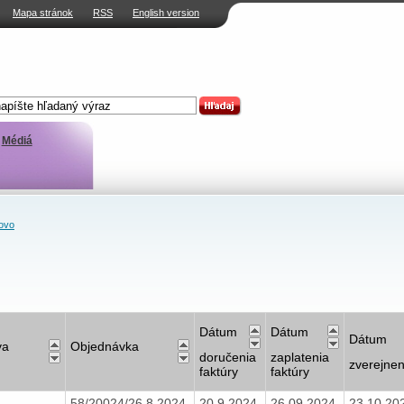
Mapa stránok
RSS
English version
Médiá
ovo
Dátum
Dátum
Dátum
va
Objednávka
doručenia
zaplatenia
zverejnen
faktúry
faktúry
58/20024/26.8.2024
20.9.2024
26.09.2024
23.10.20