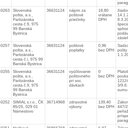
parag
40263
Slovenská
36631124
nájom za
18,80
žiado
pošta, a.s.,
poštové
vrátane
14.1.
Partizánska
priečinky
DPH
8.3.2
cesta č.9, 975
špeci
99 Banská
spôs
Bystrica
podáv
zásie
40257
Slovenská
36631124
poštové
0,96
Sadzo
pošta, a.s.,
poplatky
bez DPH
pošty
Partizánska
1.1.
cesta č.í, 975 99
Banská Bystrica
40255
Slovenská
36631124
vyúčtovanie
0
Plato
pošta, a.s.,
poštovného
bez DPH
pouka
Partizánska
pri soc.
1212
cesta č.9, 975
dávkach
3/9.8
99 Banská
sumu
Bystrica
40252
SIMIAL s.r.o., ČK
36714968
zdravotné
139,40
Zákon
85/25, 029 01
výkony
bez DPH
447/2
Námestovo
peňaž
prísp
parag
40251
Hečková
36866768
zdravotné
6,97
Zákon