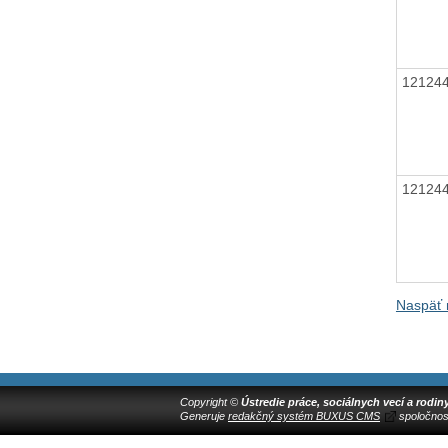
12124
12124
Naspäť 
Copyright ©
Ústredie práce, sociálnych vecí a rodin
Generuje
redakčný systém BUXUS CMS
spoločnos