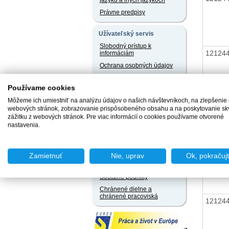
jazyku a iných jazykoch
Právne predpisy
Užívateľský servis
Slobodný prístup k
12124
informáciám
Ochrana osobných údajov
Oznamovanie
protispoločenskej činnosti
Používame cookies
Môžeme ich umiestniť na analýzu údajov o našich návštevníkoch, na zlepšenie
Naše registre
12124
webových stránok, zobrazovanie prispôsobeného obsahu a na poskytovanie sk
zážitku z webových stránok. Pre viac informácií o cookies používame otvorené
Sprostredkovatelia
nastavenia.
zamestnania za úhradu
Agentúry podporovaného
zamestnávania
12124
Zamietnuť
Nie, uprav
Ok, pokračuj
Agentúry dočasného
zamestnávania
Sociálne podniky
Chránené dielne a
chránené pracoviská
12124