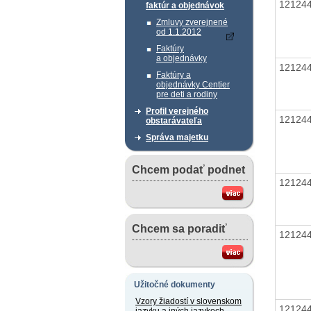
12124
faktúr a objednávok
Zmluvy zverejnené
od 1.1.2012
Faktúry
a objednávky
12124
Faktúry a
objednávky Centier
pre deti a rodiny
Profil verejného
12124
obstarávateľa
Správa majetku
Chcem podať podnet
12124
Chcem sa poradiť
12124
Užitočné dokumenty
Vzory žiadostí v slovenskom
12124