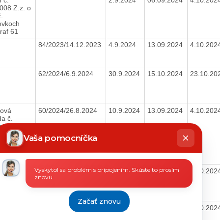
008 Z.z. o
.
evkoch
raf 61
84/2023/14.12.2023
4.9.2024
13.09.2024
4.10.202
62/2024/6.9.2024
30.9.2024
15.10.2024
23.10.20
ová
60/2024/26.8.2024
10.9.2024
13.09.2024
4.10.202
a č.
s/2021 o
hatbot
t.
íše
Vaša pomocníčka
sných
b z
.2021
Vyskytol sa problém s pripojením. Skúste to prosím
59/2024/26.8.2024
17.9.2024
24.09.2024
4.10.202
znovu.
Začať znovu
va
12.9.2024
24.09.2024
4.10.202
5/OVS/2022