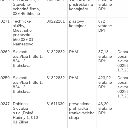
Stavebno-
prístrešku na
vrátane
ochodná firma,
kontajnéry
DPH
029 46 Sihelné
40271
Technické
30222281
plastový
672
služby,
kontajner
vrátane
Miestneho
DPH
priemyslu
560,029 01
Námestovo
40269
Slovnaft,
31322832
PHM
37,18
Doho
a.s.Vlčia hrdlo 1,
vrátane
použí
824 12
DPH
slovna
Bratislava
00286
1.7.
40250
Slovnaft,
31322832
PHM
423,92
Doho
a.s.Vlčia hrdlo 1,
vrátane
použí
824 12
DPH
slovna
Bratislava
00286
1.7.
40247
Robinco
31611630
preventívna
46,20
Slovakia
prehliadka
vrátane
s.r.o.,Dolné
frankovacieho
DPH
Rudiny 1, 010
stroja
01 Žilina