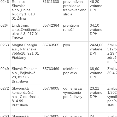
40246
Robinco
31611630
preventívna
46,20
Slovakia
prehliadka
vrátane
s.r.o.,Dolné
frankovacieho
DPH
Rudiny 1, 010
stroja
01 Žilina
40264
Lindstrom,
35742364
prenájom
34,10
s.r.o.,Orešianska
rohoží
vrátane
ulica č.3, 917 01
DPH
Trnava
40253
Magna Energia
35743565
plyn
2434,06
Zmluv
a.s., Nitrianska
vrátane
312/o
7555/18, 921 01
DPH
z 29.
Piešťany
združ
dodáv
40249
Slovak Telekom,
35763469
telefónne
68,60
Zmluv
a.s., Bajkalská
poplatky
vrátane
30.4
28, 817 62
DPH
Bratislava
40272
Slovenská
35776005
odmena za
23,21
Zmluv
konsolidačná,
vymoženie
vrátane
1/202
a.s., Cintorínska,
pohľadávky
DPH
vymá
814 99
pohľa
Bratislava
štátu
40260
Slovenská
35776005
odmena za
24
Zmluv