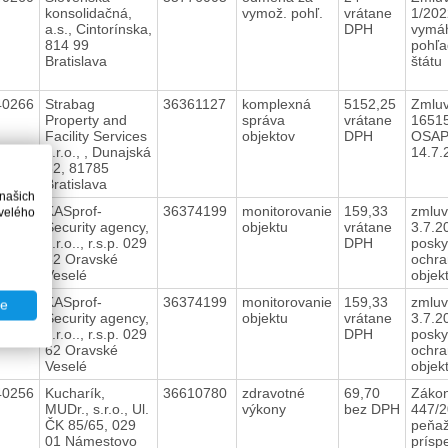
konsolidačná,
vymož. pohľ.
vrátane
1/202
a.s., Cintorínska,
DPH
vymá
814 99
pohľa
Bratislava
štátu
40266
Strabag
36361127
komplexná
5152,25
Zmluv
Property and
správa
vrátane
1651
Facility Services
objektov
DPH
OSAP
s.r.o., , Dunajská
14.7
32, 81785
Bratislava
 našich
40274
KASprof-
36374199
monitorovanie
159,33
zmluv
velého
Security agency,
objektu
vrátane
3.7.2
s.r.o.., r.s.p. 029
DPH
posky
62 Oravské
ochra
Veselé
objek
40248
KASprof-
36374199
monitorovanie
159,33
zmluv
te
Security agency,
objektu
vrátane
3.7.2
s.r.o.., r.s.p. 029
DPH
posky
62 Oravské
ochra
Veselé
objek
40256
Kucharík,
36610780
zdravotné
69,70
Zákon
MUDr., s.r.o., Ul.
výkony
bez DPH
447/2
ČK 85/65, 029
peňaž
01 Námestovo
prísp