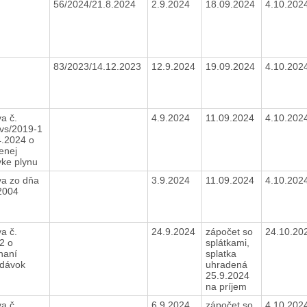
56/2024/21.8.2024
2.9.2024
18.09.2024
4.10.202
83/2023/14.12.2023
12.9.2024
19.09.2024
4.10.202
a č.
4.9.2024
11.09.2024
4.10.202
vs/2019-1
4.2024 o
enej
ke plynu
a zo dňa
3.9.2024
11.09.2024
4.10.202
.2004
a č.
24.9.2024
zápočet so
24.10.20
2 o
splátkami,
haní
splatka
dávok
uhradená
25.9.2024
na príjem
a č.
6.9.2024
zápočet so
4.10.202