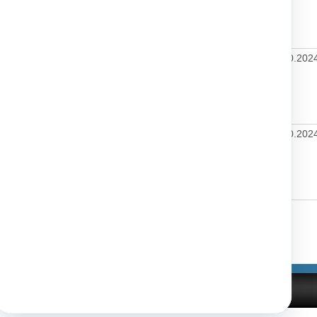
a
2023 o
tovaní
eb
va
6.9.2024
11.09.2024
4.10.202
/ovs/2022
12.2022 o
enej
vke
riny
va
6.9.2024
11.09.2024
4.10.202
/ovs/2022
12.2022 o
enej
vke
riny
Tlačiť
|
|
nosti
Správca obsahu
Technický prevádzkovateľ