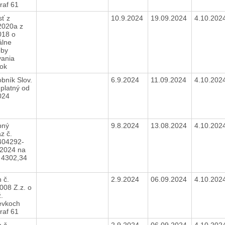
raf 61
sť z
10.9.2024
19.09.2024
4.10.202
2020a z
018 o
álne
oby
ania
lok
bník Slov.
6.9.2024
11.09.2024
4.10.202
 platný od
2024
bný
9.8.2024
13.08.2024
4.10.202
z č.
404292-
.2024 na
 4302,34
 č.
2.9.2024
06.09.2024
4.10.202
008 Z.z. o
.
evkoch
raf 61
 č.
2.9.2024
06.09.2024
4.10.202