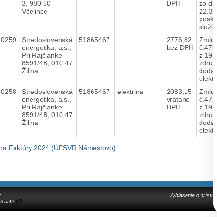
3, 980 50
DPH
zo dň
Včelince
22.3.
posky
služi
40259
Stredoslovenská
51865467
2776,82
Zmlu
energetika, a.s.,
bez DPH
č.472
Pri Rajčianke
z 19.
8591/4B, 010 47
združ
Žilina
dodá
elekt
40258
Stredoslovenská
51865467
elektrina
2083,15
Zmlu
energetika, a.s.,
vrátane
č.472
Pri Rajčianke
DPH
z 19.
8591/4B, 010 47
združ
Žilina
dodá
elekt
na Faktúry 2024 (ÚPSVR Námestovo)
y
Vyhlásenie o prístup
ti
ui42
.