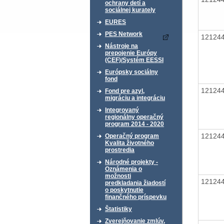
ochrany detí a
sociálnej kurately
EURES
PES Network
12124
Nástroje na
prepojenie Európy
(CEF)/Systém EESSI
Európsky sociálny
fond
12124
Fond pre azyl,
migráciu a integráciu
Integrovaný
regionálny operačný
program 2014 - 2020
12124
Operačný program
Kvalita životného
prostredia
Národné projekty -
Oznámenia o
možnosti
12124
predkladania žiadostí
o poskytnutie
finančného príspevku
Štatistiky
Zverejňovanie zmlúv,