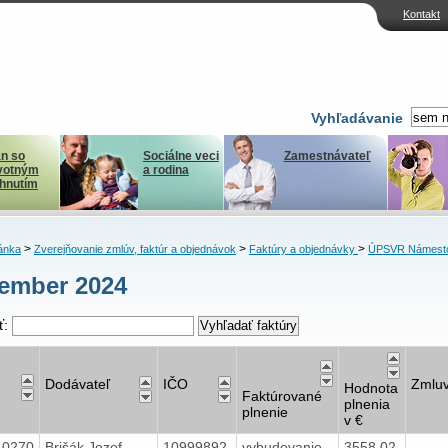
Kontakt
Vyhľadávanie
n so
Sociálne veci
Zamestnávateľ
votným
a rodina
ihnutím
>
>
>
ánka
Zverejňovanie zmlúv, faktúr a objednávok
Faktúry a objednávky
ÚPSVR Námest
ember 2024
ť:
Dodávateľ
IČO
Zmlu
Hodnota
Faktúrované
plnenia
plnenie
v €
40270
Brišák Jozef,
10999892
vybudovanie
3558,02