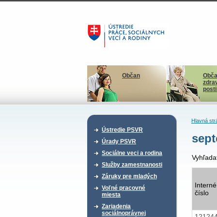
Občan
Obča
zdra
post
Hlavná str
Ústredie PSVR
sept
Úrady PSVR
Sociálne veci a rodina
Vyhľada
Služby zamestnanosti
Záruky pre mladých
Interné
Voľné pracovné
číslo
miesta
Zariadenia
sociálnoprávnej
12124