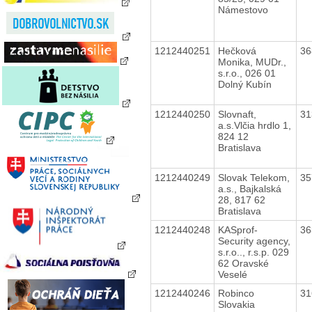
Námestovo
1212440251
Hečková
36
Monika, MUDr.,
s.r.o., 026 01
Dolný Kubín
1212440250
Slovnaft,
31
a.s.Vlčia hrdlo 1,
824 12
Bratislava
1212440249
Slovak Telekom,
35
a.s., Bajkalská
28, 817 62
Bratislava
1212440248
KASprof-
36
Security agency,
s.r.o.., r.s.p. 029
62 Oravské
Veselé
1212440246
Robinco
31
Slovakia