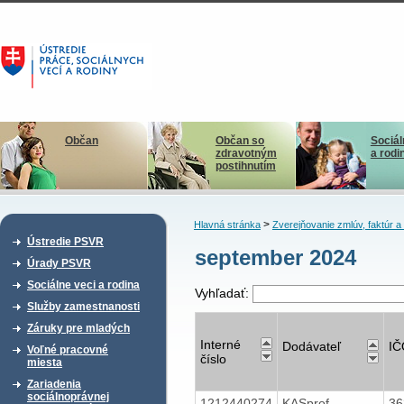
Občan
Občan so
Sociál
zdravotným
a rodi
postihnutím
>
Hlavná stránka
Zverejňovanie zmlúv, faktúr 
Ústredie PSVR
september 2024
Úrady PSVR
Sociálne veci a rodina
Vyhľadať:
Služby zamestnanosti
Záruky pre mladých
Interné
Dodávateľ
IČ
Voľné pracovné
číslo
miesta
Zariadenia
sociálnoprávnej
1212440274
KASprof-
36