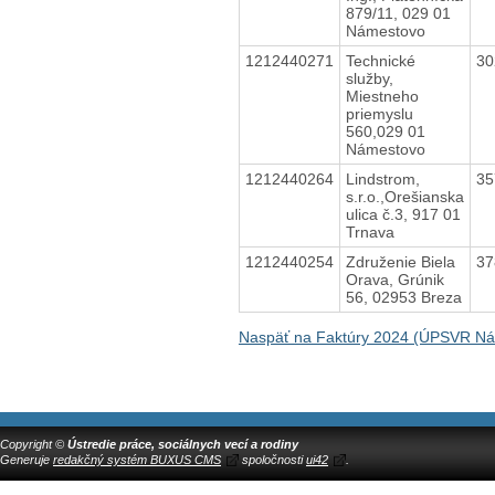
879/11, 029 01
Námestovo
1212440271
Technické
30
služby,
Miestneho
priemyslu
560,029 01
Námestovo
1212440264
Lindstrom,
35
s.r.o.,Orešianska
ulica č.3, 917 01
Trnava
1212440254
Združenie Biela
37
Orava, Grúnik
56, 02953 Breza
Naspäť na Faktúry 2024 (ÚPSVR N
Copyright ©
Ústredie práce, sociálnych vecí a rodiny
Generuje
redakčný systém BUXUS CMS
spoločnosti
ui42
.