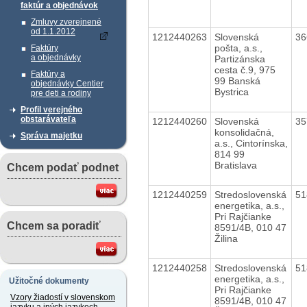
faktúr a objednávok
Zmluvy zverejnené
od 1.1.2012
1212440263
Slovenská
36
pošta, a.s.,
Faktúry
a objednávky
Partizánska
cesta č.9, 975
Faktúry a
99 Banská
objednávky Centier
Bystrica
pre deti a rodiny
Profil verejného
obstarávateľa
1212440260
Slovenská
35
konsolidačná,
Správa majetku
a.s., Cintorínska,
814 99
Bratislava
Chcem podať podnet
1212440259
Stredoslovenská
51
energetika, a.s.,
Pri Rajčianke
Chcem sa poradiť
8591/4B, 010 47
Žilina
1212440258
Stredoslovenská
51
energetika, a.s.,
Užitočné dokumenty
Pri Rajčianke
Vzory žiadostí v slovenskom
8591/4B, 010 47