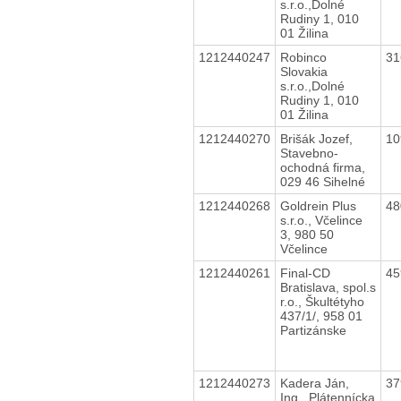
s.r.o.,Dolné
Rudiny 1, 010
01 Žilina
1212440247
Robinco
31
Slovakia
s.r.o.,Dolné
Rudiny 1, 010
01 Žilina
1212440270
Brišák Jozef,
10
Stavebno-
ochodná firma,
029 46 Sihelné
1212440268
Goldrein Plus
48
s.r.o., Včelince
3, 980 50
Včelince
1212440261
Final-CD
45
Bratislava, spol.s
r.o., Škultétyho
437/1/, 958 01
Partizánske
1212440273
Kadera Ján,
37
Ing., Plátennícka