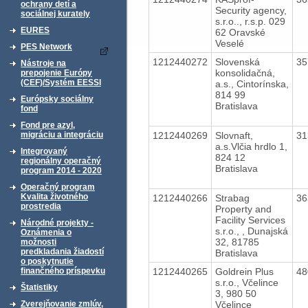
ochrany detí a
Security agency,
sociálnej kurately
s.r.o.., r.s.p. 029
EURES
62 Oravské
Veselé
PES Network
1212440272
Slovenská
35
Nástroje na
konsolidačná,
prepojenie Európy
(CEF)/Systém EESSI
a.s., Cintorínska,
814 99
Európsky sociálny
Bratislava
fond
Fond pre azyl,
1212440269
Slovnaft,
31
migráciu a integráciu
a.s.Vlčia hrdlo 1,
Integrovaný
824 12
regionálny operačný
Bratislava
program 2014 - 2020
Operačný program
Kvalita životného
1212440266
Strabag
36
prostredia
Property and
Facility Services
Národné projekty -
s.r.o., , Dunajská
Oznámenia o
32, 81785
možnosti
predkladania žiadostí
Bratislava
o poskytnutie
1212440265
Goldrein Plus
48
finančného príspevku
s.r.o., Včelince
Štatistiky
3, 980 50
Včelince
Zverejňovanie zmlúv,