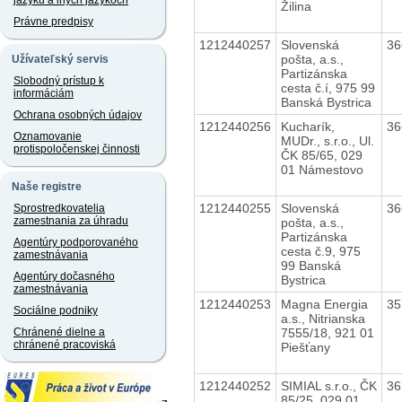
jazyku a iných jazykoch
Žilina
Právne predpisy
1212440257
Slovenská
36
pošta, a.s.,
Užívateľský servis
Partizánska
Slobodný prístup k
cesta č.í, 975 99
informáciám
Banská Bystrica
Ochrana osobných údajov
1212440256
Kucharík,
36
Oznamovanie
MUDr., s.r.o., Ul.
protispoločenskej činnosti
ČK 85/65, 029
01 Námestovo
Naše registre
1212440255
Slovenská
36
Sprostredkovatelia
zamestnania za úhradu
pošta, a.s.,
Partizánska
Agentúry podporovaného
cesta č.9, 975
zamestnávania
99 Banská
Agentúry dočasného
Bystrica
zamestnávania
1212440253
Magna Energia
35
Sociálne podniky
a.s., Nitrianska
7555/18, 921 01
Chránené dielne a
chránené pracoviská
Piešťany
1212440252
SIMIAL s.r.o., ČK
36
85/25, 029 01