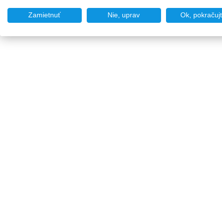
Zamietnuť
Nie, uprav
Ok, pokračuj