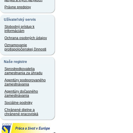
jazyku a iných jazykoch
Právne predpisy
Užívateľský servis
Slobodný prístup k
informáciám
Ochrana osobných údajov
Oznamovanie
protispoločenskej činnosti
Naše registre
Sprostredkovatelia
zamestnania za úhradu
Agentúry podporovaného
zamestnávania
Agentúry dočasného
zamestnávania
Sociálne podniky
Chránené dielne a
chránené pracoviská