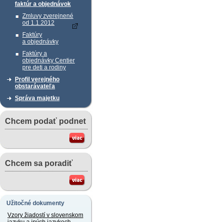
faktúr a objednávok
Zmluvy zverejnené
od 1.1.2012
Faktúry
a objednávky
Faktúry a
objednávky Centier
pre deti a rodiny
Profil verejného
obstarávateľa
Správa majetku
Chcem podať podnet
Chcem sa poradiť
Užitočné dokumenty
Vzory žiadostí v slovenskom