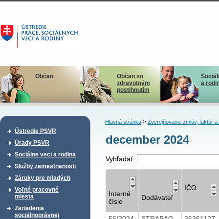
Občan
Občan so
Sociál
zdravotným
a rodi
postihnutím
>
Hlavná stránka
Zverejňovanie zmlúv, faktúr 
Ústredie PSVR
december 2024
Úrady PSVR
Sociálne veci a rodina
Vyhľadať:
Služby zamestnanosti
Záruky pre mladých
IČO
Voľné pracovné
Interné
miesta
Dodávateľ
číslo
Zariadenia
sociálnoprávnej
56/2024
STRABAG
36361127