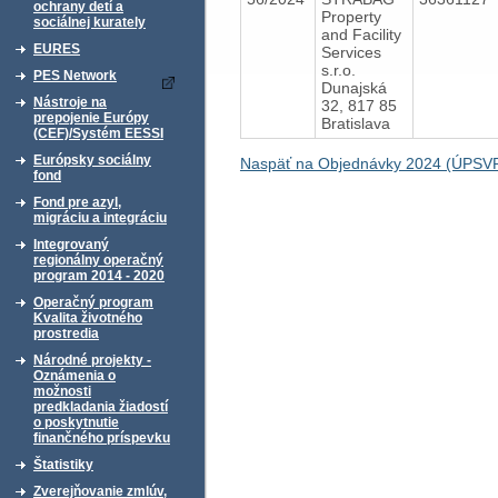
ochrany detí a
Property
sociálnej kurately
and Facility
EURES
Services
s.r.o.
PES Network
Dunajská
Nástroje na
32, 817 85
prepojenie Európy
Bratislava
(CEF)/Systém EESSI
Európsky sociálny
Naspäť na Objednávky 2024 (ÚPSVR
fond
Fond pre azyl,
migráciu a integráciu
Integrovaný
regionálny operačný
program 2014 - 2020
Operačný program
Kvalita životného
prostredia
Národné projekty -
Oznámenia o
možnosti
predkladania žiadostí
o poskytnutie
finančného príspevku
Štatistiky
Zverejňovanie zmlúv,