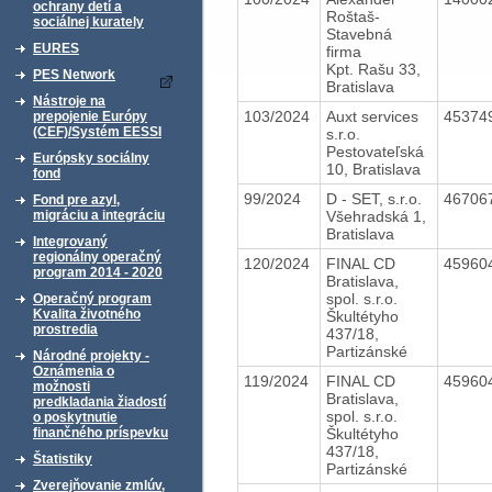
ochrany detí a
Roštaš-
sociálnej kurately
Stavebná
EURES
firma
Kpt. Rašu 33,
PES Network
Bratislava
Nástroje na
103/2024
Auxt services
45374
prepojenie Európy
(CEF)/Systém EESSI
s.r.o.
Pestovateľská
Európsky sociálny
10, Bratislava
fond
99/2024
D - SET, s.r.o.
46706
Fond pre azyl,
Všehradská 1,
migráciu a integráciu
Bratislava
Integrovaný
regionálny operačný
120/2024
FINAL CD
45960
program 2014 - 2020
Bratislava,
spol. s.r.o.
Operačný program
Kvalita životného
Škultétyho
prostredia
437/18,
Partizánské
Národné projekty -
Oznámenia o
119/2024
FINAL CD
45960
možnosti
Bratislava,
predkladania žiadostí
spol. s.r.o.
o poskytnutie
Škultétyho
finančného príspevku
437/18,
Štatistiky
Partizánské
Zverejňovanie zmlúv,