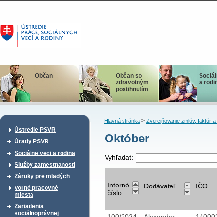
Občan
Občan so
Sociál
zdravotným
a rodi
postihnutím
>
Hlavná stránka
Zverejňovanie zmlúv, faktúr 
Ústredie PSVR
Október
Úrady PSVR
Sociálne veci a rodina
Vyhľadať:
Služby zamestnanosti
Záruky pre mladých
Interné
Dodávateľ
IČO
Voľné pracovné
číslo
miesta
Zariadenia
sociálnoprávnej
100/2024
Alexander
14000