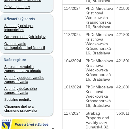
jazyku a iných jazykoch
16, Bratislava
Právne predpisy
114/2024
PhDr.Miroslava
42180
Kristinová
Wieckowska
Užívateľský servis
Krásnohorská
Slobodný prístup k
16, Bratislava
informáciám
113/2024
PhDr.Miroslava
42180
Ochrana osobných údajov
Kristinová
Wieckowska
Oznamovanie
protispoločenskej činnosti
Krásnohorská
16, Bratislava
Naše registre
104/2024
PhDr.Miroslava
42180
Kristinová
Sprostredkovatelia
Wieckowska
zamestnania za úhradu
Krásnohorská
Agentúry podporovaného
16, Bratislava
zamestnávania
101/2024
PhDr.Miroslava
42180
Agentúry dočasného
Kristinová
zamestnávania
Wieckowska
Sociálne podniky
Krásnohorská
16, Bratislava
Chránené dielne a
chránené pracoviská
117/2024
Strabag
36361
Property and
Facility serv
Dunajská 32,