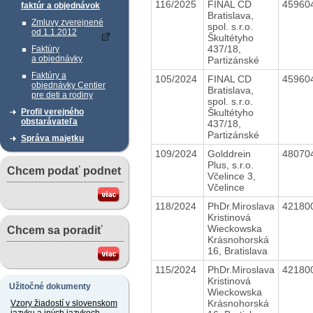
116/2025
FINAL CD
45960
faktúr a objednávok
Bratislava,
Zmluvy zverejnené
spol. s.r.o.
od 1.1.2012
Škultétyho
437/18,
Faktúry
a objednávky
Partizánské
Faktúry a
105/2024
FINAL CD
45960
objednávky Centier
Bratislava,
pre deti a rodiny
spol. s.r.o.
Škultétyho
Profil verejného
obstarávateľa
437/18,
Partizánské
Správa majetku
109/2024
Golddrein
48070
Plus, s.r.o.
Chcem podať podnet
Včelince 3,
Včelince
118/2024
PhDr.Miroslava
42180
Kristinová
Wieckowska
Chcem sa poradiť
Krásnohorská
16, Bratislava
115/2024
PhDr.Miroslava
42180
Kristinová
Užitočné dokumenty
Wieckowska
Krásnohorská
Vzory žiadostí v slovenskom