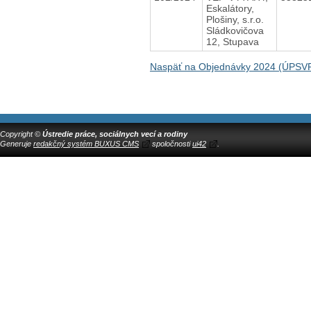
Eskalátory,
Plošiny, s.r.o.
Sládkovičova
12, Stupava
Naspäť na Objednávky 2024 (ÚPSVR 
Copyright ©
Ústredie práce, sociálnych vecí a rodiny
Generuje
redakčný systém BUXUS CMS
spoločnosti
ui42
.