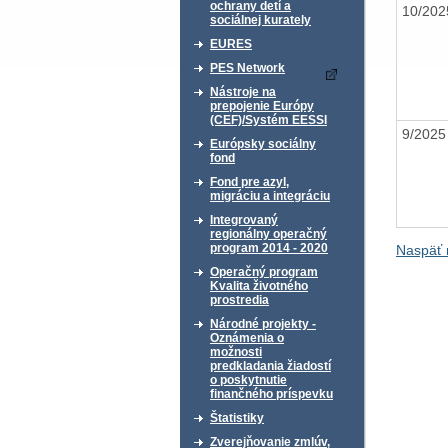
ochrany detí a
10/20
sociálnej kurately
EURES
PES Network
Nástroje na
prepojenie Európy
(CEF)/Systém EESSI
9/202
Európsky sociálny
fond
Fond pre azyl,
migráciu a integráciu
Integrovaný
regionálny operačný
program 2014 - 2020
Naspäť 
Operačný program
Kvalita životného
prostredia
Národné projekty -
Oznámenia o
možnosti
predkladania žiadostí
o poskytnutie
finančného príspevku
Štatistiky
Zverejňovanie zmlúv,