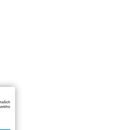
 našich
velého