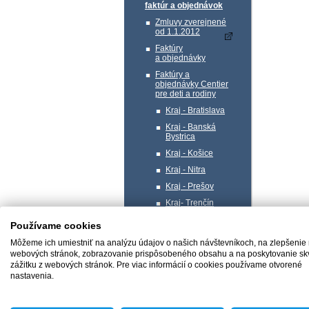
faktúr a objednávok
Zmluvy zverejnené
od 1.1.2012
Faktúry
a objednávky
Faktúry a
objednávky Centier
pre deti a rodiny
Kraj - Bratislava
Kraj - Banská
Bystrica
Kraj - Košice
Kraj - Nitra
Kraj - Prešov
Kraj- Trenčín
Kraj- Trnava
Používame cookies
Kraj - Žilina
Môžeme ich umiestniť na analýzu údajov o našich návštevníkoch, na zlepšenie
Profil verejného
webových stránok, zobrazovanie prispôsobeného obsahu a na poskytovanie sk
obstarávateľa
zážitku z webových stránok. Pre viac informácií o cookies používame otvorené
nastavenia.
Správa majetku