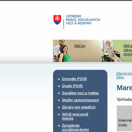
Občan
Obča
zdra
post
Hlavná str
Žilina
Ústredie PSVR
Mar
Úrady PSVR
Sociálne veci a rodina
Vyhľada
Služby zamestnanosti
Záruky pre mladých
Voľné pracovné
miesta
Interné
číslo
Zariadenia
sociálnoprávnej