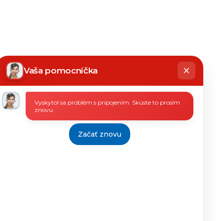
hatbot
íše
Vaša pomocníčka
Vyskytol sa problém s pripojením. Skúste to prosím
znovu.
Začať znovu