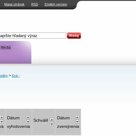
Mapa stránok
RSS
English version
Médiá
>
rodiny
Kraj -
Dátum
Dátum
Schválil
va
vyhotovenia
zverejnenia