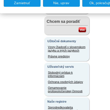
Chcem podať podnet
Zamietnuť
Nie, uprav
Ok, pokračuj
Chcem sa poradiť
Užitočné dokumenty
Vzory žiadostí v slovenskom
jazyku a iných jazykoch
Právne predpisy
Užívateľský servis
Slobodný prístup k
informáciám
Ochrana osobných údajov
Oznamovanie
protispoločenskej činnosti
Naše registre
Sprostredkovatelia