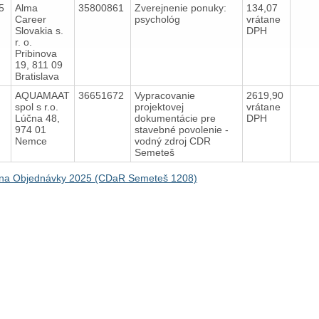
25
Alma
35800861
Zverejnenie ponuky:
134,07
Career
psychológ
vrátane
Slovakia s.
DPH
r. o.
Pribinova
19, 811 09
Bratislava
5
AQUAMAAT
36651672
Vypracovanie
2619,90
spol s r.o.
projektovej
vrátane
Lúčna 48,
dokumentácie pre
DPH
974 01
stavebné povolenie -
Nemce
vodný zdroj CDR
Semeteš
na Objednávky 2025 (CDaR Semeteš 1208)