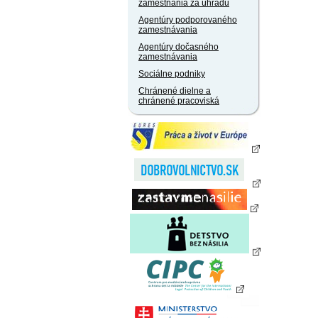
zamestnania za úhradu
Agentúry podporovaného
zamestnávania
Agentúry dočasného
zamestnávania
Sociálne podniky
Chránené dielne a
chránené pracoviská