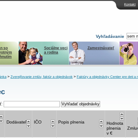
Kontakt
Vyhľadávanie
n so
Sociálne veci
Zamestnávateľ
votným
a rodina
ihnutím
>
>
ánka
Zverejňovanie zmlúv, faktúr a objednávok
Faktúry a objednávky Centier pre deti a 
ec
ť:
Dodávateľ
IČO
Popis plnenia
Hodnota
plnenia
Zmlu
v €