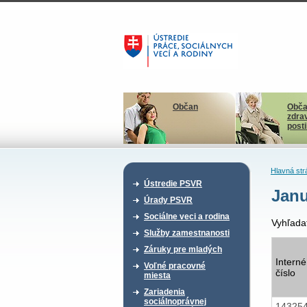
Občan
Obča
zdra
post
Hlavná str
Ústredie PSVR
Janu
Úrady PSVR
Sociálne veci a rodina
Vyhľada
Služby zamestnanosti
Záruky pre mladých
Interné
Voľné pracovné
číslo
miesta
Zariadenia
sociálnoprávnej
14325