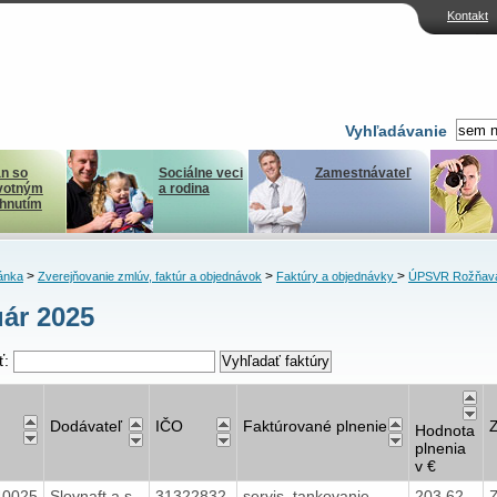
Kontakt
Vyhľadávanie
n so
Sociálne veci
Zamestnávateľ
votným
a rodina
ihnutím
>
>
>
ánka
Zverejňovanie zmlúv, faktúr a objednávok
Faktúry a objednávky
ÚPSVR Rožňav
ár 2025
ť:
Dodávateľ
IČO
Faktúrované plnenie
Hodnota
plnenia
v €
40025
Slovnaft a.s.
31322832
servis, tankovanie
203,62