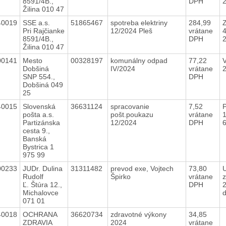
8591/4B.,
DPH
Žilina 010 47
40019
SSE a.s.
51865467
spotreba elektriny
284,99
Z
Pri Rajčianke
12/2024 Pleš
vrátane
8591/4B.,
DPH
Žilina 010 47
00141
Mesto
00328197
komunálny odpad
77,22
Dobšiná
IV/2024
vrátane
SNP 554.,
DPH
Dobšiná 049
25
40015
Slovenská
36631124
spracovanie
7,52
P
pošta a.s.
pošt.poukazu
vrátane
1
Partizánska
12/2024
DPH
cesta 9.,
Banská
Bystrica 1
975 99
00233
JUDr. Dulina
31311482
prevod exe, Vojtech
73,80
Rudolf
Špirko
vrátane
z
Ľ. Štúra 12.,
DPH
Michalovce
071 01
40018
OCHRANA
36620734
zdravotné výkony
34,85
ZDRAVIA
2024
vrátane