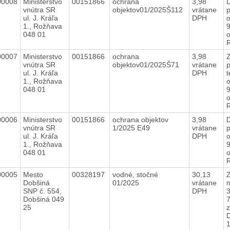
00008
Ministerstvo
00151866
ochrana
3,98
vnútra SR
objektov01/2025Š112
vrátane
p
ul. J. Kráľa
DPH
o
1., Rožňava
9
048 01
00007
Ministerstvo
00151866
ochrana
3,98
vnútra SR
objektov01/2025Š71
vrátane
p
ul. J. Kráľa
DPH
t
1., Rožňava
o
048 01
9
00006
Ministerstvo
00151866
ochrana objektov
3,98
vnútra SR
1/2025 E49
vrátane
p
ul. J. Kráľa
DPH
o
1., Rožňava
9
048 01
00005
Mesto
00328197
vodné, stočné
30,13
Dobšiná
01/2025
vrátane
n
SNP č. 554,
DPH
Dobšiná 049
7
25
z