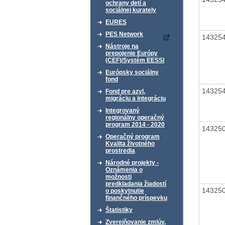
ochrany detí a
sociálnej kurately
EURES
PES Network
14325
Nástroje na
prepojenie Európy
(CEF)/Systém EESSI
Európsky sociálny
fond
14325
Fond pre azyl,
migráciu a integráciu
Integrovaný
regionálny operačný
program 2014 - 2020
14325
Operačný program
Kvalita životného
prostredia
Národné projekty -
Oznámenia o
možnosti
predkladania žiadostí
14325
o poskytnutie
finančného príspevku
Štatistiky
Zverejňovanie zmlúv,