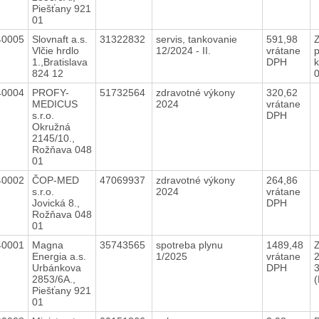
Piešťany 921
01
40005
Slovnaft a.s.
31322832
servis, tankovanie
591,98
Vlčie hrdlo
12/2024 - II.
vrátane
p
1.,Bratislava
DPH
k
824 12
40004
PROFY-
51732564
zdravotné výkony
320,62
MEDICUS
2024
vrátane
s.r.o.
DPH
Okružná
2145/10.,
Rožňava 048
01
40002
ČOP-MED
47069937
zdravotné výkony
264,86
s.r.o.
2024
vrátane
Jovická 8.,
DPH
Rožňava 048
01
40001
Magna
35743565
spotreba plynu
1489,48
Z
Energia a.s.
1/2025
vrátane
Urbánkova
DPH
2853/6A.,
Piešťany 921
01