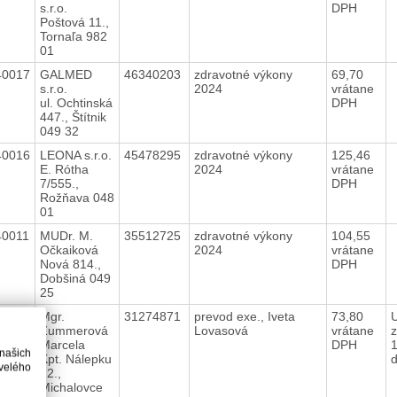
s.r.o.
DPH
Poštová 11.,
Tornaľa 982
01
40017
GALMED
46340203
zdravotné výkony
69,70
s.r.o.
2024
vrátane
ul. Ochtinská
DPH
447., Štítnik
049 32
40016
LEONA s.r.o.
45478295
zdravotné výkony
125,46
E. Rótha
2024
vrátane
7/555.,
DPH
Rožňava 048
01
40011
MUDr. M.
35512725
zdravotné výkony
104,55
Očkaiková
2024
vrátane
Nová 814.,
DPH
Dobšiná 049
25
00069
Mgr.
31274871
prevod exe., Iveta
73,80
Zummerová
Lovasová
vrátane
z
Marcela
DPH
 našich
Kpt. Nálepku
velého
22.,
Michalovce