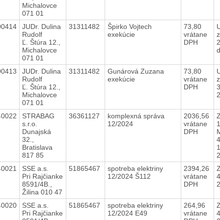
Michalovce
071 01
00414
JUDr. Dulina
31311482
Špirko Vojtech
73,80
Rudolf
exekúcie
vrátane
z
Ľ. Štúra 12.,
DPH
Michalovce
071 01
00413
JUDr. Dulina
31311482
Gunárová Zuzana
73,80
Rudolf
exekúcie
vrátane
z
Ľ. Štúra 12.,
DPH
Michalovce
071 01
40022
STRABAG
36361127
komplexná správa
2036,56
Z
s.r.o.
12/2024
vrátane
Dunajská
DPH
32.,
Bratislava
1
817 85
2
40021
SSE a.s.
51865467
spotreba elektriny
2394,26
Z
Pri Rajčianke
12/2024 Š112
vrátane
8591/4B.,
DPH
Žilina 010 47
40020
SSE a.s.
51865467
spotreba elektriny
264,96
Z
Pri Rajčianke
12/2024 E49
vrátane