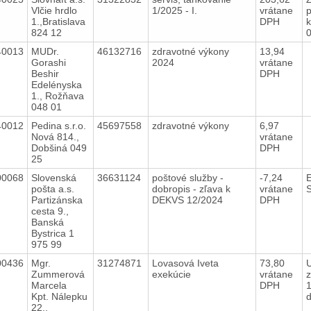
Vlčie hrdlo
1/2025 - I.
vrátane
p
1.,Bratislava
DPH
k
824 12
40013
MUDr.
46132716
zdravotné výkony
13,94
Gorashi
2024
vrátane
Beshir
DPH
Edelényska
1., Rožňava
048 01
40012
Pedina s.r.o.
45697558
zdravotné výkony
6,97
Nová 814.,
vrátane
Dobšiná 049
DPH
25
00068
Slovenská
36631124
poštové služby -
-7,24
E
pošta a.s.
dobropis - zľava k
vrátane
Partizánska
DEKVS 12/2024
DPH
cesta 9.,
Banská
Bystrica 1
975 99
00436
Mgr.
31274871
Lovasová Iveta
73,80
Zummerová
exekúcie
vrátane
z
Marcela
DPH
Kpt. Nálepku
22.,