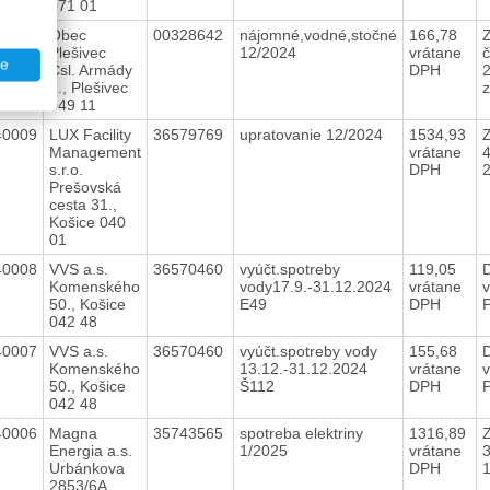
071 01
40010
Obec
00328642
nájomné,vodné,stočné
166,78
Plešivec
12/2024
vrátane
č
te
Čsl. Armády
DPH
2
1., Plešivec
049 11
40009
LUX Facility
36579769
upratovanie 12/2024
1534,93
Z
Management
vrátane
s.r.o.
DPH
Prešovská
cesta 31.,
Košice 040
01
40008
VVS a.s.
36570460
vyúčt.spotreby
119,05
Komenského
vody17.9.-31.12.2024
vrátane
50., Košice
E49
DPH
042 48
40007
VVS a.s.
36570460
vyúčt.spotreby vody
155,68
Komenského
13.12.-31.12.2024
vrátane
50., Košice
Š112
DPH
042 48
40006
Magna
35743565
spotreba elektriny
1316,89
Z
Energia a.s.
1/2025
vrátane
Urbánkova
DPH
2853/6A.,