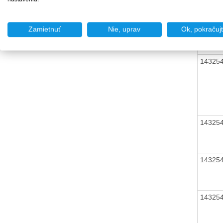
14325
Zamietnuť
Nie, uprav
Ok, pokračuj
14325
14325
14325
14325