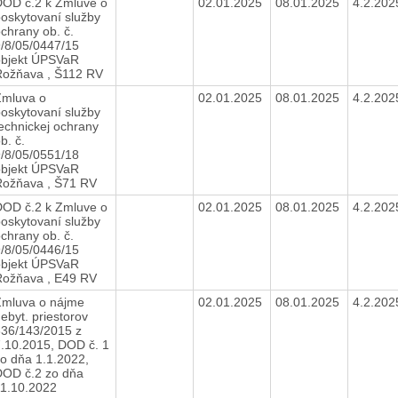
DOD č.2 k Zmluve o
02.01.2025
08.01.2025
4.2.20
oskytovaní služby
chrany ob. č.
/8/05/0447/15
objekt ÚPSVaR
Rožňava , Š112 RV
Zmluva o
02.01.2025
08.01.2025
4.2.20
oskytovaní služby
echnickej ochrany
b. č.
/8/05/0551/18
objekt ÚPSVaR
Rožňava , Š71 RV
DOD č.2 k Zmluve o
02.01.2025
08.01.2025
4.2.20
oskytovaní služby
chrany ob. č.
/8/05/0446/15
objekt ÚPSVaR
Rožňava , E49 RV
Zmluva o nájme
02.01.2025
08.01.2025
4.2.20
ebyt. priestorov
336/143/2015 z
.10.2015, DOD č. 1
o dňa 1.1.2022,
DOD č.2 zo dňa
11.10.2022