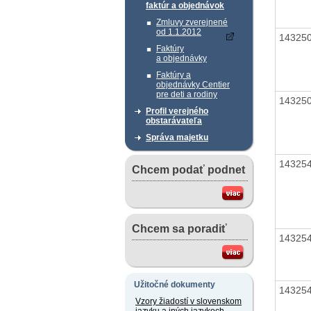
faktúr a objednávok
Zmluvy zverejnené
od 1.1.2012
14325
Faktúry
a objednávky
Faktúry a
objednávky Centier
pre deti a rodiny
14325
Profil verejného
obstarávateľa
Správa majetku
14325
Chcem podať podnet
Chcem sa poradiť
14325
Užitočné dokumenty
14325
Vzory žiadostí v slovenskom