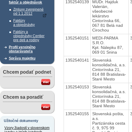
1352540139
MUDr. Hajduk
faktúr a objednávok
Valerián,
Zmluvy zverejnené
všeobecné
od 1.1.2012
lekárstvo
Cintorínska 66,
Faktúry
a objednávky
067 81 Belá nad
Cirochou
Faktúry a
objednávky Centier
1352540151
MEDI-PARMA
pre deti a rodiny
S.R.O.
Kpt. Nálepku 87,
Profil verejného
obstarávateľa
069 01 Snina
Správa majetku
1352540141
Slovenská
konsolidačná, a.s.
Cintorínska 21,
Chcem podať podnet
814 88 Bratislava-
Staré Mesto
1352540153
Slovenská
konsolidačná, a.s.
Cintorínska 21,
Chcem sa poradiť
814 88 Bratislava-
Staré Mesto
1352540155
Slovenská pošta,
a.s.
Užitočné dokumenty
Partizánska cesta
č. 9, 975 99
Vzory žiadostí v slovenskom