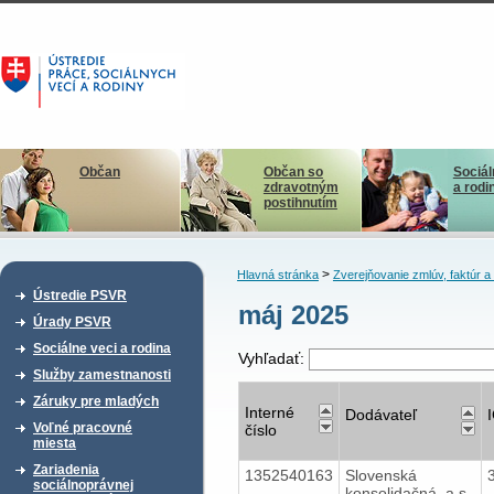
Občan
Občan so
Sociál
zdravotným
a rodi
postihnutím
>
Hlavná stránka
Zverejňovanie zmlúv, faktúr 
Ústredie PSVR
máj 2025
Úrady PSVR
Sociálne veci a rodina
Vyhľadať:
Služby zamestnanosti
Záruky pre mladých
Interné
Dodávateľ
Voľné pracovné
číslo
miesta
Zariadenia
1352540163
Slovenská
sociálnoprávnej
konsolidačná, a.s.