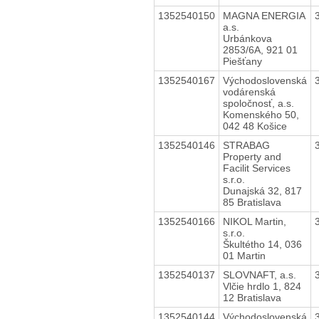
1352540150
MAGNA ENERGIA
a.s.
Urbánkova
2853/6A, 921 01
Piešťany
1352540167
Východoslovenská
vodárenská
spoločnosť, a.s.
Komenského 50,
042 48 Košice
1352540146
STRABAG
Property and
Facilit Services
s.r.o.
Dunajská 32, 817
85 Bratislava
1352540166
NIKOL Martin,
s.r.o.
Škultétho 14, 036
01 Martin
1352540137
SLOVNAFT, a.s.
Vlčie hrdlo 1, 824
12 Bratislava
1352540144
Východoslovenská