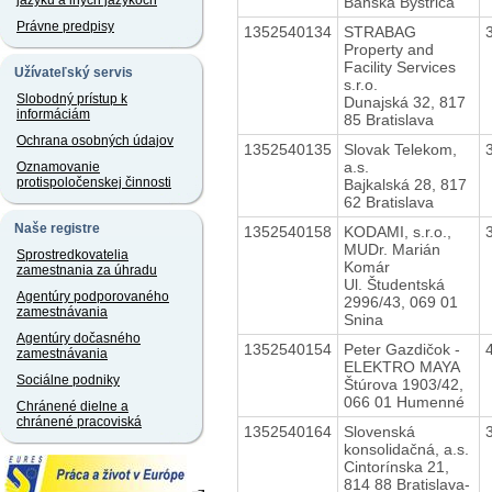
jazyku a iných jazykoch
Banská Bystrica
Právne predpisy
1352540134
STRABAG
Property and
Facility Services
Užívateľský servis
s.r.o.
Slobodný prístup k
Dunajská 32, 817
informáciám
85 Bratislava
Ochrana osobných údajov
1352540135
Slovak Telekom,
a.s.
Oznamovanie
protispoločenskej činnosti
Bajkalská 28, 817
62 Bratislava
Naše registre
1352540158
KODAMI, s.r.o.,
MUDr. Marián
Sprostredkovatelia
Komár
zamestnania za úhradu
Ul. Študentská
Agentúry podporovaného
2996/43, 069 01
zamestnávania
Snina
Agentúry dočasného
1352540154
Peter Gazdičok -
zamestnávania
ELEKTRO MAYA
Sociálne podniky
Štúrova 1903/42,
066 01 Humenné
Chránené dielne a
chránené pracoviská
1352540164
Slovenská
konsolidačná, a.s.
Cintorínska 21,
814 88 Bratislava-