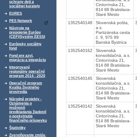
ochrany detí a
Cintorínska 21,
sociálnej kurately
814 88 Bratislava-
EURES
Staré Mesto
PES Network
1352540148
Slovenská pošta,
a.s.
Nástroje na
Partizánska cesta
prepojenie Európy
(CEF)/Systém EESSI
č. 9, 975 99
Banská Bystrica
Európsky sociálny
fond
1352540162
Slovenská
konsolidačná, a.s.
Fond pre azyl,
Cintorínska 21,
migráciu a integráciu
814 88 Bratislava-
Integrovaný
Staré Mesto
regionálny operačný
program 2014 - 2020
1352540145
Slovenská
konsolidačná, a.s.
Operačný program
Kvalita životného
Cintorínska 21,
prostredia
814 88 Bratislava-
Staré Mesto
Národné projekty -
Oznámenia o
1352540142
Slovenská
možnosti
konsolidačná, a.s.
predkladania žiadostí
Cintorínska 21,
o poskytnutie
814 88 Bratislava-
finančného príspevku
Staré Mesto
Štatistiky
Zverejňovanie zmlúv,