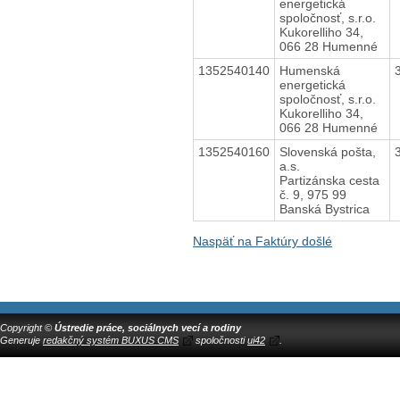
energetická
spoločnosť, s.r.o.
Kukorelliho 34,
066 28 Humenné
1352540140
Humenská
energetická
spoločnosť, s.r.o.
Kukorelliho 34,
066 28 Humenné
1352540160
Slovenská pošta,
a.s.
Partizánska cesta
č. 9, 975 99
Banská Bystrica
Naspäť na Faktúry došlé
Copyright ©
Ústredie práce, sociálnych vecí a rodiny
Generuje
redakčný systém BUXUS CMS
spoločnosti
ui42
.