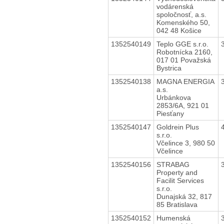
vodárenská
spoločnosť, a.s.
Komenského 50,
042 48 Košice
1352540149
Teplo GGE s.r.o.
Robotnícka 2160,
017 01 Považská
Bystrica
1352540138
MAGNA ENERGIA
a.s.
Urbánkova
2853/6A, 921 01
Piesťany
1352540147
Goldrein Plus
s.r.o.
Včelince 3, 980 50
Včelince
1352540156
STRABAG
Property and
Facilit Services
s.r.o.
Dunajská 32, 817
85 Bratislava
1352540152
Humenská