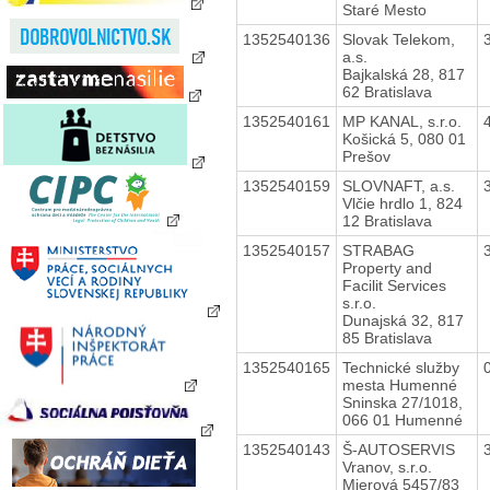
Staré Mesto
1352540136
Slovak Telekom,
a.s.
Bajkalská 28, 817
62 Bratislava
1352540161
MP KANAL, s.r.o.
Košická 5, 080 01
Prešov
1352540159
SLOVNAFT, a.s.
Vlčie hrdlo 1, 824
12 Bratislava
1352540157
STRABAG
Property and
Facilit Services
s.r.o.
Dunajská 32, 817
85 Bratislava
1352540165
Technické služby
mesta Humenné
Sninska 27/1018,
066 01 Humenné
1352540143
Š-AUTOSERVIS
Vranov, s.r.o.
Mierová 5457/83