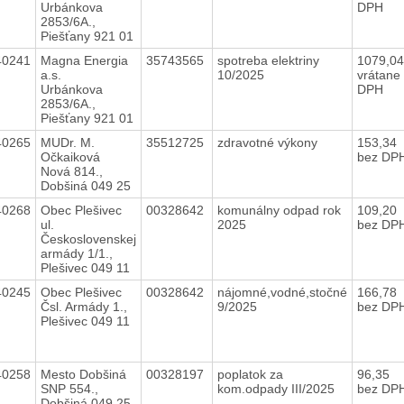
Urbánkova
DPH
2853/6A.,
Piešťany 921 01
40241
Magna Energia
35743565
spotreba elektriny
1079,0
a.s.
10/2025
vrátane
Urbánkova
DPH
2853/6A.,
Piešťany 921 01
40265
MUDr. M.
35512725
zdravotné výkony
153,34
Očkaiková
bez DP
Nová 814.,
Dobšiná 049 25
40268
Obec Plešivec
00328642
komunálny odpad rok
109,20
ul.
2025
bez DP
Československej
armády 1/1.,
Plešivec 049 11
40245
Obec Plešivec
00328642
nájomné,vodné,stočné
166,78
Čsl. Armády 1.,
9/2025
bez DP
Plešivec 049 11
40258
Mesto Dobšiná
00328197
poplatok za
96,35
SNP 554.,
kom.odpady III/2025
bez DP
Dobšiná 049 25