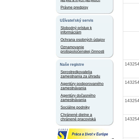
jazyku a iných jazykoch
Právne predpisy
Užívateľský servis
Slobodný prístup k
informáciám
Ochrana osobných údajov
Oznamovanie
protispoločenskej činnosti
14325
Naše registre
Sprostredkovatelia
zamestnania za úhradu
14325
Agentúry podporovaného
zamestnávania
Agentúry dočasného
zamestnávania
14325
Sociálne podniky
Chránené dielne a
14325
chránené pracoviská