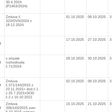
30.4.2024
(P1463/2024)
4
Zmluva č.
01.10.2025
08.10.2025
3
323/OVS/2024 z
18.12.2024
17.10.2025
27.10.2025
3
H
v zmysle
28.10.2025
30.10.2025
3
H
rozhodnutia
č.71/2024
Zmluva
02.10.2025
08.10.2025
3
H
č.371/143/2015 z
23.11.2015+ dod č.1
z 25.7.2023+DOD
č.2 z 10.10.2022
Zmluva
15.10.2025
21.10.2025
3
H
336/143/2015 zver.
6.10.2015 vrátane