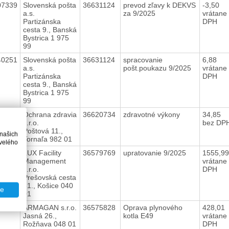
07339
Slovenská pošta
36631124
prevod zľavy k DEKVS
-3,50
a.s.
za 9/2025
vrátane
Partizánska
DPH
cesta 9., Banská
Bystrica 1 975
99
40251
Slovenská pošta
36631124
spracovanie
6,88
a.s.
pošt.poukazu 9/2025
vrátane
Partizánska
DPH
cesta 9., Banská
Bystrica 1 975
99
40262
Ochrana zdravia
36620734
zdravotné výkony
34,85
s.r.o.
bez DP
Poštová 11.,
 našich
Tornaľa 982 01
velého
40255
LUX Facility
36579769
upratovanie 9/2025
1555,9
Management
vrátane
s.r.o.
DPH
Prešovská cesta
31., Košice 040
te
01
40267
ARMAGAN s.r.o.
36575828
Oprava plynového
428,01
Jasná 26.,
kotla E49
vrátane
Rožňava 048 01
DPH