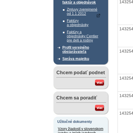
14325
faktúr a objednávok
Zmluvy zverejnené
od 1.1.2012
Faktúry
a objednávky
14325
Faktúry a
objednávky Centier
pre deti a rodiny
Profil verejného
14325
obstarávateľa
Správa majetku
Chcem podať podnet
14325
14325
Chcem sa poradiť
14325
Užitočné dokumenty
Vzory žiadostí v slovenskom