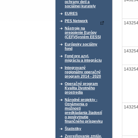
ochrany detí a
sociálnej kurately
EURES
PES Network
14325
Nástroje na
prepojenie Európy
(CEF)/Systém EESSI
Európsky sociálny
fond
14325
Fond pre azyl,
migráciu a integráciu
Integrovaný
14325
regionálny operačný
program 2014 - 2020
Operačný program
Kvalita životného
prostredia
Národné projekty -
Oznámenia o
14325
možnosti
predkladania žiadostí
o poskytnutie
finančného príspevku
Štatistiky
Zverejňovanie zmlúv,