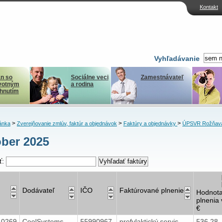
Kontakt
Vyhľadávanie
n so
Sociálne veci
Zamestnávateľ
votným
a rodina
ihnutím
>
>
>
ánka
Zverejňovanie zmlúv, faktúr a objednávok
Faktúry a objednávky
ÚPSVR Rožňav
ber 2025
ť:
Dodávateľ
IČO
Faktúrované plnenie
Hodnot
plnenia 
€
40269
CoolSystems
55990967
profylaktický servis
536,28