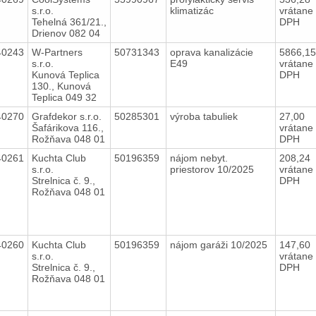
s.r.o.
klimatizác
vrátane
Tehelná 361/21.,
DPH
Drienov 082 04
40243
W-Partners
50731343
oprava kanalizácie
5866,1
s.r.o.
E49
vrátane
Kunová Teplica
DPH
130., Kunová
Teplica 049 32
40270
Grafdekor s.r.o.
50285301
výroba tabuliek
27,00
Šafárikova 116.,
vrátane
Rožňava 048 01
DPH
40261
Kuchta Club
50196359
nájom nebyt.
208,24
s.r.o.
priestorov 10/2025
vrátane
Strelnica č. 9.,
DPH
Rožňava 048 01
40260
Kuchta Club
50196359
nájom garáži 10/2025
147,60
s.r.o.
vrátane
Strelnica č. 9.,
DPH
Rožňava 048 01