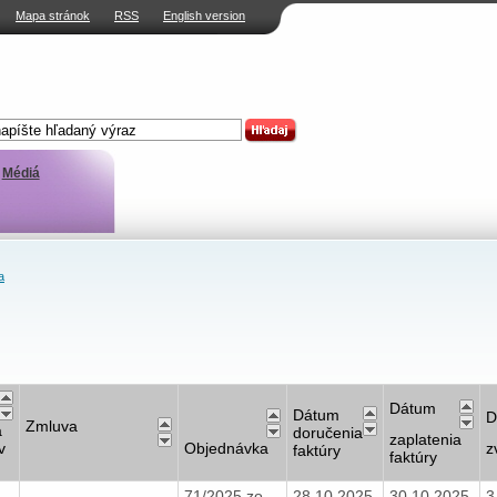
Mapa stránok
RSS
English version
Médiá
a
Dátum
Dátum
D
Zmluva
a
doručenia
zaplatenia
v
Objednávka
z
faktúry
faktúry
71/2025 zo
28.10.2025
30.10.2025
3