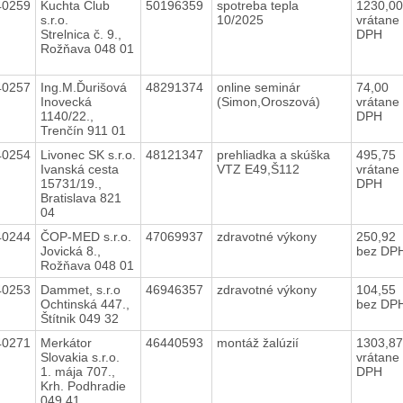
40259
Kuchta Club
50196359
spotreba tepla
1230,0
s.r.o.
10/2025
vrátane
Strelnica č. 9.,
DPH
Rožňava 048 01
40257
Ing.M.Ďurišová
48291374
online seminár
74,00
Inovecká
(Simon,Oroszová)
vrátane
1140/22.,
DPH
Trenčín 911 01
40254
Livonec SK s.r.o.
48121347
prehliadka a skúška
495,75
Ivanská cesta
VTZ E49,Š112
vrátane
15731/19.,
DPH
Bratislava 821
04
40244
ČOP-MED s.r.o.
47069937
zdravotné výkony
250,92
Jovická 8.,
bez DP
Rožňava 048 01
40253
Dammet, s.r.o
46946357
zdravotné výkony
104,55
Ochtinská 447.,
bez DP
Štítnik 049 32
40271
Merkátor
46440593
montáž žalúzií
1303,8
Slovakia s.r.o.
vrátane
1. mája 707.,
DPH
Krh. Podhradie
049 41