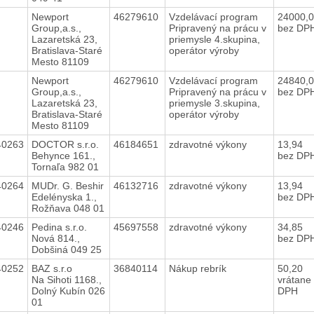
Newport
46279610
Vzdelávací program
24000,
Group,a.s.,
Pripravený na prácu v
bez DP
Lazaretská 23,
priemysle 4.skupina,
Bratislava-Staré
operátor výroby
Mesto 81109
Newport
46279610
Vzdelávací program
24840,
Group,a.s.,
Pripravený na prácu v
bez DP
Lazaretská 23,
priemysle 3.skupina,
Bratislava-Staré
operátor výroby
Mesto 81109
40263
DOCTOR s.r.o.
46184651
zdravotné výkony
13,94
Behynce 161.,
bez DP
Tornaľa 982 01
40264
MUDr. G. Beshir
46132716
zdravotné výkony
13,94
Edelényska 1.,
bez DP
Rožňava 048 01
40246
Pedina s.r.o.
45697558
zdravotné výkony
34,85
Nová 814.,
bez DP
Dobšiná 049 25
40252
BAZ s.r.o
36840114
Nákup rebrík
50,20
Na Sihoti 1168.,
vrátane
Dolný Kubín 026
DPH
01