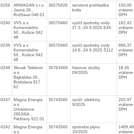
40256
ARMAGAN s.r.o.
36575828
servisná prehliadka
150,00
Jasná 26.,
kotla
vrátane
Rožňava 048 01
DPH
40240
VVS a.s.
36570460
vyúčt.spotreby vody
182,42
Komenského
27.3.-24.9.2025 E49
vrátane
50., Košice 042
DPH
48
40239
VVS a.s.
36570460
vyúčt.spotreby vody
886,37
Komenského
14.6.-24.9.2025 Š112
vrátane
50., Košice 042
DPH
48
40249
Slovak Telekom
35763469
hlasove služby
18,45
a.s.
09/2025
vrátane
Bajkálska 28.,
DPH
Bratislava 817
62
40247
Magna Energia
35743565
vyúčt. elektriny
203,97
a.s.
9/2025
vrátane
Urbánkova
DPH
2853/6A.,
Piešťany 921 01
40242
Magna Energia
35743565
spotreba plynu
1489,4
a.s.
10/2025
vrátane