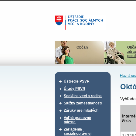
Občan
Obča
zdra
post
Hlavná str
Ústredie PSVR
Októ
Úrady PSVR
Sociálne veci a rodina
Vyhľada
Služby zamestnanosti
Záruky pre mladých
Interné
Voľné pracovné
číslo
miesta
Zariadenia
sociálnoprávnej
14325