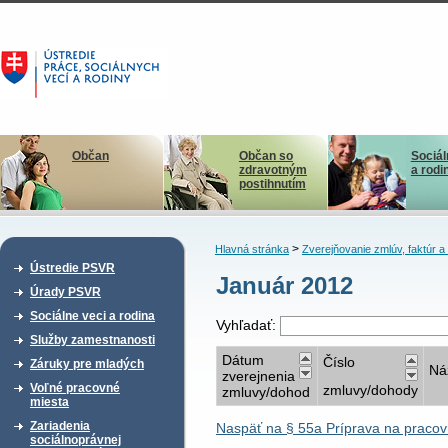
Občan
Občan so
Sociál
zdravotným
a rodi
postihnutím
>
Hlavná stránka
Zverejňovanie zmlúv, faktúr 
Ústredie PSVR
Január 2012
Úrady PSVR
Sociálne veci a rodina
Vyhľadať:
Služby zamestnanosti
Dátum
Číslo
Záruky pre mladých
Ná
zverejnenia
Voľné pracovné
zmluvy/dohody
zmluvy/dohod
miesta
Zariadenia
Naspäť na § 55a Príprava na pracov
sociálnoprávnej