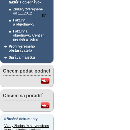
faktúr a objednávok
Zmluvy zverejnené
od 1.1.2012
Faktúry
a objednávky
Faktúry a
objednávky Centier
pre deti a rodiny
Profil verejného
obstarávateľa
Správa majetku
Chcem podať podnet
Chcem sa poradiť
Užitočné dokumenty
Vzory žiadostí v slovenskom