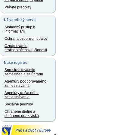
jazyku a iných jazykoch
Právne predpisy
Užívateľský servis
Slobodný prístup k
informáciám
Ochrana osobných údajov
Oznamovanie
protispoločenskej činnosti
Naše registre
Sprostredkovatelia
zamestnania za úhradu
Agentúry podporovaného
zamestnávania
Agentúry dočasného
zamestnávania
Sociálne podniky
Chránené dielne a
chránené pracoviská