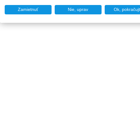
Zamietnuť
Nie, uprav
Ok, pokračuj