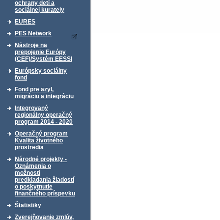
ochrany detí a
sociálnej kurately
EURES
PES Network
Nástroje na
prepojenie Európy
(CEF)/Systém EESSI
Európsky sociálny
fond
Fond pre azyl,
migráciu a integráciu
Integrovaný
regionálny operačný
program 2014 - 2020
Operačný program
Kvalita životného
prostredia
Národné projekty -
Oznámenia o
možnosti
predkladania žiadostí
o poskytnutie
finančného príspevku
Štatistiky
Zverejňovanie zmlúv,