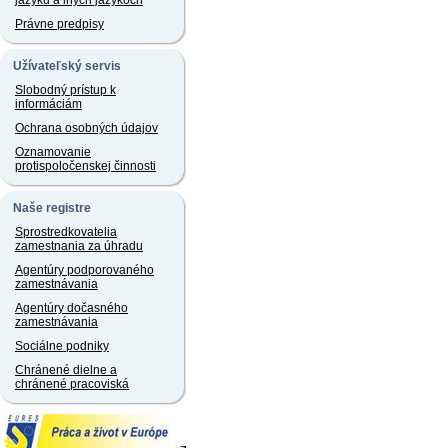
jazyku a iných jazykoch
Právne predpisy
Užívateľský servis
Slobodný prístup k
informáciám
Ochrana osobných údajov
Oznamovanie
protispoločenskej činnosti
Naše registre
Sprostredkovatelia
zamestnania za úhradu
Agentúry podporovaného
zamestnávania
Agentúry dočasného
zamestnávania
Sociálne podniky
Chránené dielne a
chránené pracoviská