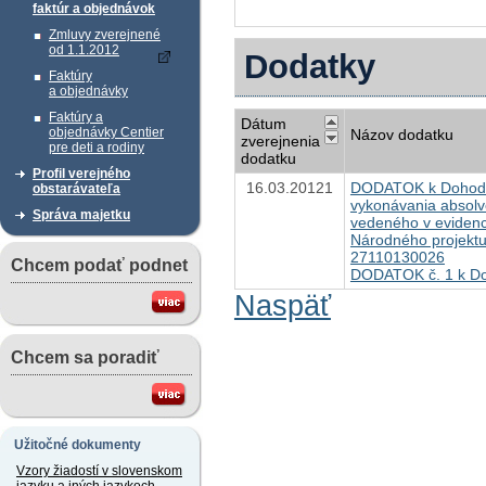
faktúr a objednávok
Zmluvy zverejnené
od 1.1.2012
Dodatky
Faktúry
a objednávky
Faktúry a
Dátum
objednávky Centier
Názov dodatku
zverejnenia
pre deti a rodiny
dodatku
Profil verejného
16.03.20121
DODATOK k Dohode
obstarávateľa
vykonávania absolve
Správa majetku
vedeného v evidenc
Národného projektu
27110130026
Chcem podať podnet
DODATOK č. 1 k Do
Naspäť
Chcem sa poradiť
Užitočné dokumenty
Vzory žiadostí v slovenskom