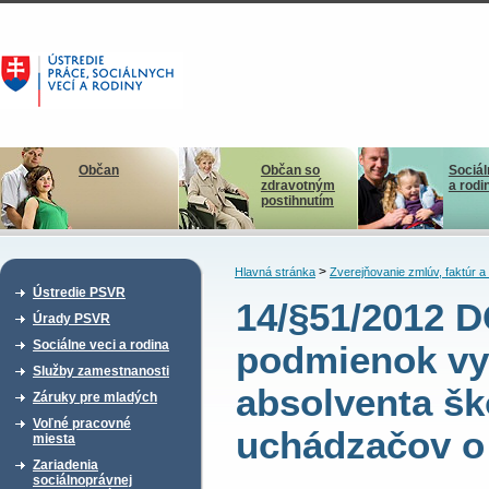
Občan
Občan so
Sociál
zdravotným
a rodi
postihnutím
>
Hlavná stránka
Zverejňovanie zmlúv, faktúr 
Ústredie PSVR
14/§51/2012 
Úrady PSVR
Sociálne veci a rodina
podmienok vy
Služby zamestnanosti
absolventa šk
Záruky pre mladých
Voľné pracovné
uchádzačov o
miesta
Zariadenia
sociálnoprávnej