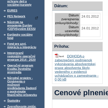
ochrany detí a
sociálnej kurately
Dátum:
EURES
Dátum
24.01.2012
PES Network
zverejnenia
Nástroje na
zmluvy/dohody:
prepojenie Európy
Dátum
24.01.2012
(CEF)/Systém EESSI
uzavretia
zmluvy/dohody:
Európsky sociálny
fond
Fond pre azyl,
Príloha:
migráciu a integráciu
Integrovaný
DOHODA o
regionálny operačný
program 2014 - 2020
zabezpečení podmienok
vykonávania absolventskej
Operačný program
praxe absolventa školy,
Kvalita životného
vedeného v evidencii
prostredia
uchádzačov o zamestnanie -
Národné projekty -
0,00 kB
Oznámenia o
možnosti
predkladania žiadostí
Cenové plneni
o poskytnutie
finančného príspevku
Štatistiky
Zverejňovanie zmlúv,