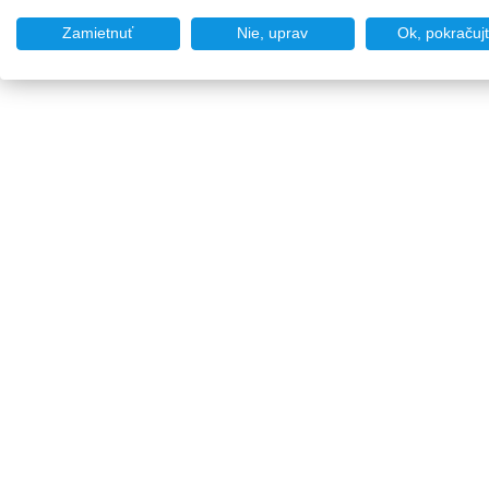
Zamietnuť
Nie, uprav
Ok, pokračuj