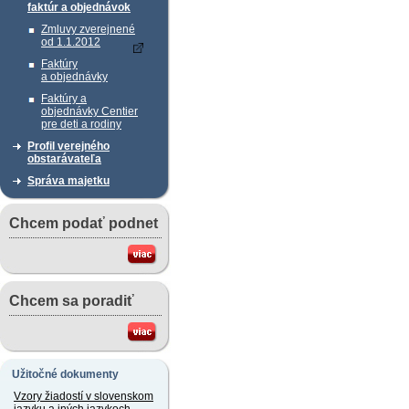
faktúr a objednávok
Zmluvy zverejnené
od 1.1.2012
Faktúry
a objednávky
Faktúry a
objednávky Centier
pre deti a rodiny
Profil verejného
obstarávateľa
Správa majetku
Chcem podať podnet
Chcem sa poradiť
Užitočné dokumenty
Vzory žiadostí v slovenskom