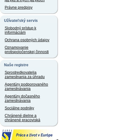
jazyku a iných jazykoch
Právne predpisy
Užívateľský servis
Slobodný prístup k
informáciám
Ochrana osobných údajov
Oznamovanie
protispoločenskej činnosti
Naše registre
Sprostredkovatelia
zamestnania za úhradu
Agentúry podporovaného
zamestnávania
Agentúry dočasného
zamestnávania
Sociálne podniky
Chránené dielne a
chránené pracoviská