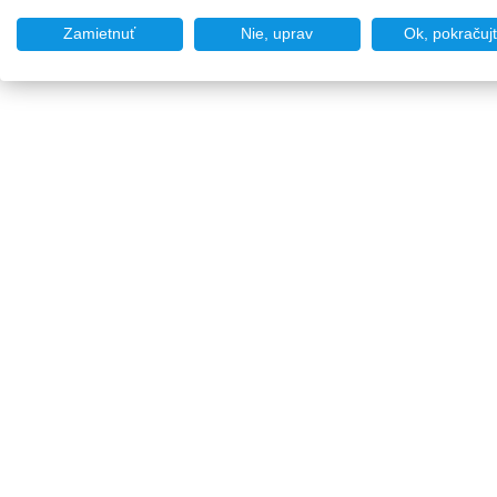
Zamietnuť
Nie, uprav
Ok, pokračuj