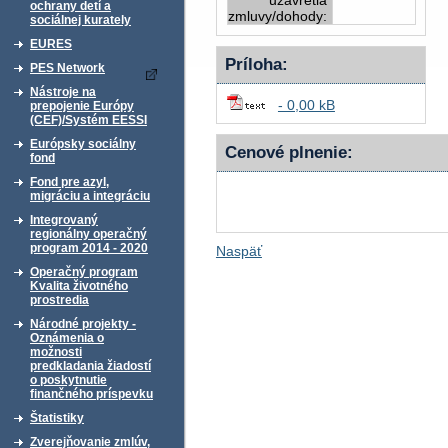
uzavretia
ochrany detí a
zmluvy/dohody:
sociálnej kurately
EURES
Príloha:
PES Network
Nástroje na
- 0,00 kB
prepojenie Európy
(CEF)/Systém EESSI
Európsky sociálny
Cenové plnenie:
fond
Fond pre azyl,
migráciu a integráciu
Integrovaný
regionálny operačný
program 2014 - 2020
Naspäť
Operačný program
Kvalita životného
prostredia
Národné projekty -
Oznámenia o
možnosti
predkladania žiadostí
o poskytnutie
finančného príspevku
Štatistiky
Zverejňovanie zmlúv,