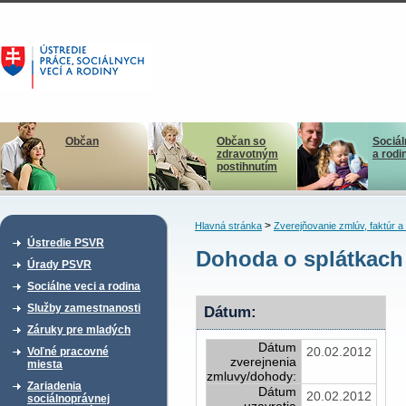
Občan
Občan so
Sociál
zdravotným
a rodi
postihnutím
>
Hlavná stránka
Zverejňovanie zmlúv, faktúr 
Ústredie PSVR
Dohoda o splátkach 
Úrady PSVR
Sociálne veci a rodina
Služby zamestnanosti
Dátum:
Záruky pre mladých
Dátum
20.02.2012
Voľné pracovné
zverejnenia
miesta
zmluvy/dohody:
Zariadenia
Dátum
20.02.2012
sociálnoprávnej