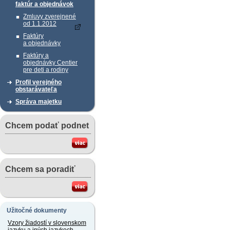
faktúr a objednávok
Zmluvy zverejnené
od 1.1.2012
Faktúry
a objednávky
Faktúry a
objednávky Centier
pre deti a rodiny
Profil verejného
obstarávateľa
Správa majetku
Chcem podať podnet
Chcem sa poradiť
Užitočné dokumenty
Vzory žiadostí v slovenskom