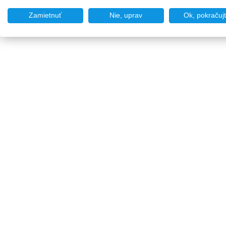
Zamietnuť
Nie, uprav
Ok, pokračuj