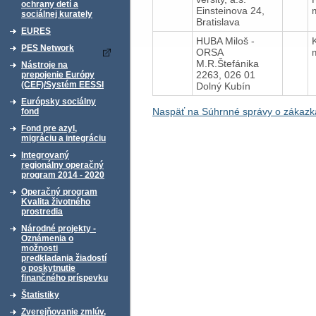
ochrany detí a
Einsteinova 24,
sociálnej kurately
Bratislava
EURES
HUBA Miloš -
PES Network
ORSA
M.R.Štefánika
Nástroje na
2263, 026 01
prepojenie Európy
(CEF)/Systém EESSI
Dolný Kubín
Európsky sociálny
Naspäť na Súhrnné správy o zákazk
fond
Fond pre azyl,
migráciu a integráciu
Integrovaný
regionálny operačný
program 2014 - 2020
Operačný program
Kvalita životného
prostredia
Národné projekty -
Oznámenia o
možnosti
predkladania žiadostí
o poskytnutie
finančného príspevku
Štatistiky
Zverejňovanie zmlúv,