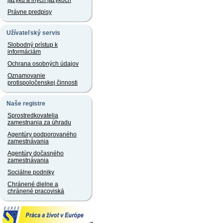
jazyku a iných jazykoch
Právne predpisy
Užívateľský servis
Slobodný prístup k
informáciám
Ochrana osobných údajov
Oznamovanie
protispoločenskej činnosti
Naše registre
Sprostredkovatelia
zamestnania za úhradu
Agentúry podporovaného
zamestnávania
Agentúry dočasného
zamestnávania
Sociálne podniky
Chránené dielne a
chránené pracoviská