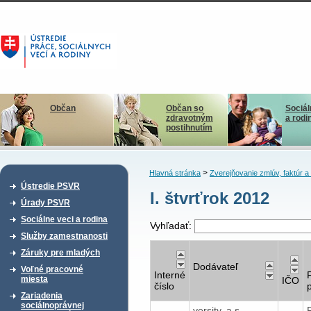
Občan
Občan so
Sociál
zdravotným
a rodi
postihnutím
>
Hlavná stránka
Zverejňovanie zmlúv, faktúr 
Ústredie PSVR
I. štvrťrok 2012
Úrady PSVR
Sociálne veci a rodina
Vyhľadať:
Služby zamestnanosti
Záruky pre mladých
Dodávateľ
Voľné pracovné
Interné
miesta
IČO
číslo
Zariadenia
sociálnoprávnej
versity, a.s.