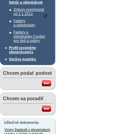
faktúr a objednávok
Zmluvy zverejnené
od 1.1.2012
Faktúry
a objednávky
Faktúry a
objednávky Centier
pre deti a rodiny
Profil verejného
obstarávateľa
Správa majetku
Chcem podať podnet
Chcem sa poradiť
Užitočné dokumenty
Vzory žiadostí v slovenskom