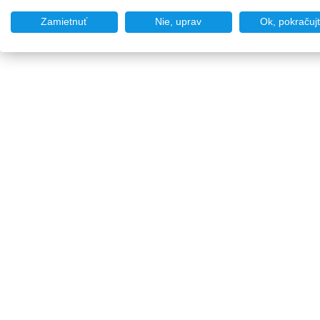
Zamietnuť
Nie, uprav
Ok, pokračuj