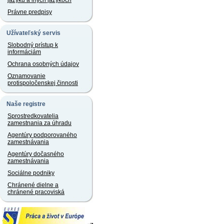
jazyku a iných jazykoch
Právne predpisy
Užívateľský servis
Slobodný prístup k
informáciám
Ochrana osobných údajov
Oznamovanie
protispoločenskej činnosti
Naše registre
Sprostredkovatelia
zamestnania za úhradu
Agentúry podporovaného
zamestnávania
Agentúry dočasného
zamestnávania
Sociálne podniky
Chránené dielne a
chránené pracoviská