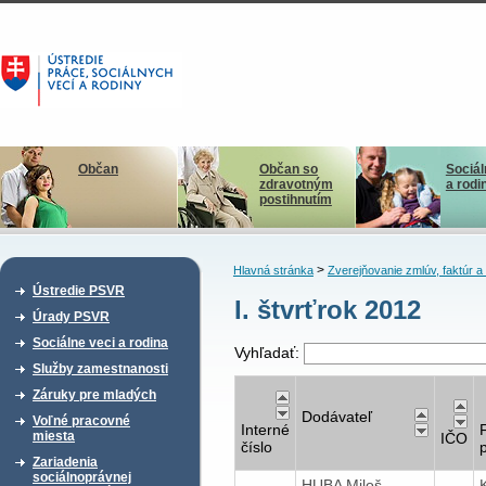
Občan
Občan so
Sociál
zdravotným
a rodi
postihnutím
>
Hlavná stránka
Zverejňovanie zmlúv, faktúr 
Ústredie PSVR
I. štvrťrok 2012
Úrady PSVR
Sociálne veci a rodina
Vyhľadať:
Služby zamestnanosti
Záruky pre mladých
Dodávateľ
Voľné pracovné
Interné
miesta
IČO
číslo
Zariadenia
sociálnoprávnej
HUBA Miloš -