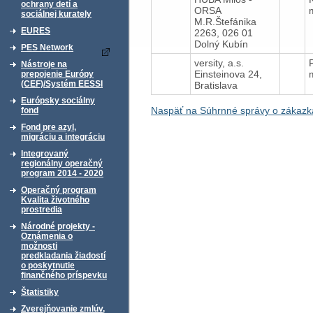
ochrany detí a
ORSA
sociálnej kurately
M.R.Štefánika
EURES
2263, 026 01
Dolný Kubín
PES Network
versity, a.s.
Nástroje na
Einsteinova 24,
prepojenie Európy
(CEF)/Systém EESSI
Bratislava
Európsky sociálny
Naspäť na Súhrnné správy o zákazk
fond
Fond pre azyl,
migráciu a integráciu
Integrovaný
regionálny operačný
program 2014 - 2020
Operačný program
Kvalita životného
prostredia
Národné projekty -
Oznámenia o
možnosti
predkladania žiadostí
o poskytnutie
finančného príspevku
Štatistiky
Zverejňovanie zmlúv,