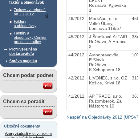
EFEKT
faktúr a objednávok
Rožňava, Kyjevská
1
Zmluvy zverejnené
od 1.1.2012
46/2012
MarkAud, s.r.o
45
Faktúry
Veľké Úľany,
a objednávky
Leninova 119/57
Faktúry a
45/2012
J.Šmelková.ALTAIR
33
objednávky Centier
Rožňava, A.Hronca
pre deti a rodiny
3
Profil verejného
obstarávateľa
44/2012
Autoopravovňa
10
E.Slávik
Správa majetku
Rožňava,
K.Schoppera 18
Chcem podať podnet
42/2012
LIVONEC, s.r.o. OZ
31
Košice, Krivá 18
41/2012
AP TRADE, s.r.o.
36
Ružomberok, Za
Chcem sa poradiť
kláštorom 10
Naspäť na Objednávky 2012 (ÚPSV
Užitočné dokumenty
Vzory žiadostí v slovenskom