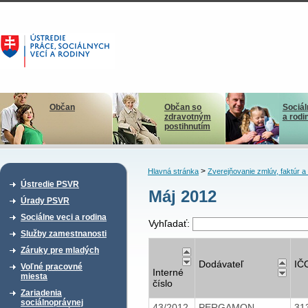
Občan
Občan so
Sociál
zdravotným
a rodi
postihnutím
>
Hlavná stránka
Zverejňovanie zmlúv, faktúr 
Ústredie PSVR
Máj 2012
Úrady PSVR
Sociálne veci a rodina
Vyhľadať:
Služby zamestnanosti
Záruky pre mladých
Dodávateľ
IČ
Voľné pracovné
Interné
miesta
číslo
Zariadenia
sociálnoprávnej
43/2012
PERGAMON
31