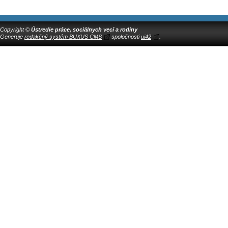
Copyright ©
Ústredie práce, sociálnych vecí a rodiny
Generuje
redakčný systém BUXUS CMS
spoločnosti
ui42
.