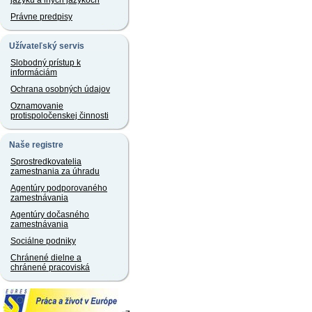
jazyku a iných jazykoch
Právne predpisy
Užívateľský servis
Slobodný prístup k
informáciám
Ochrana osobných údajov
Oznamovanie
protispoločenskej činnosti
Naše registre
Sprostredkovatelia
zamestnania za úhradu
Agentúry podporovaného
zamestnávania
Agentúry dočasného
zamestnávania
Sociálne podniky
Chránené dielne a
chránené pracoviská