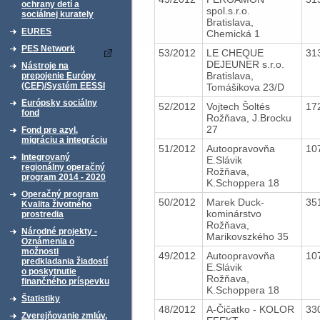
ochrany detí a
spol.s.r.o.
sociálnej kurately
Bratislava,
EURES
Chemická 1
PES Network
53/2012
LE CHEQUE
31
DEJEUNER s.r.o.
Nástroje na
Bratislava,
prepojenie Európy
(CEF)/Systém EESSI
Tomášikova 23/D
Európsky sociálny
52/2012
Vojtech Šoltés
17
fond
Rožňava, J.Brocku
27
Fond pre azyl,
migráciu a integráciu
51/2012
Autoopravovňa
10
Integrovaný
E.Slávik
regionálny operačný
Rožňava,
program 2014 - 2020
K.Schoppera 18
Operačný program
50/2012
Marek Duck-
35
Kvalita životného
kominárstvo
prostredia
Rožňava,
Národné projekty -
Marikovszkého 35
Oznámenia o
možnosti
49/2012
Autoopravovňa
10
predkladania žiadostí
E.Slávik
o poskytnutie
Rožňava,
finančného príspevku
K.Schoppera 18
Štatistiky
48/2012
A-Čičatko - KOLOR
33
Zverejňovanie zmlúv,