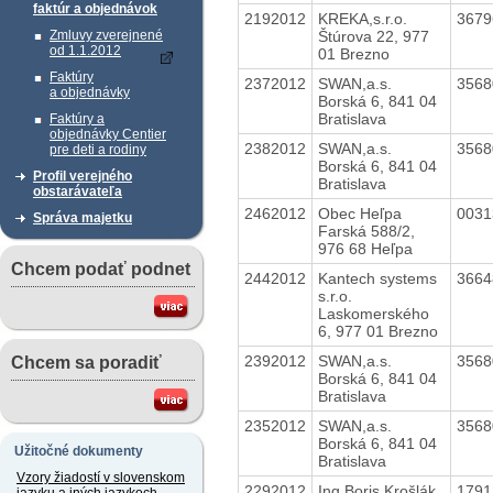
faktúr a objednávok
2192012
KREKA,s.r.o.
367
Štúrova 22, 977
Zmluvy zverejnené
od 1.1.2012
01 Brezno
Faktúry
2372012
SWAN,a.s.
356
a objednávky
Borská 6, 841 04
Bratislava
Faktúry a
objednávky Centier
2382012
SWAN,a.s.
356
pre deti a rodiny
Borská 6, 841 04
Profil verejného
Bratislava
obstarávateľa
2462012
Obec Heľpa
003
Správa majetku
Farská 588/2,
976 68 Heľpa
Chcem podať podnet
2442012
Kantech systems
366
s.r.o.
Laskomerského
6, 977 01 Brezno
2392012
SWAN,a.s.
356
Chcem sa poradiť
Borská 6, 841 04
Bratislava
2352012
SWAN,a.s.
356
Borská 6, 841 04
Užitočné dokumenty
Bratislava
Vzory žiadostí v slovenskom
2292012
Ing.Boris Krošlák
179