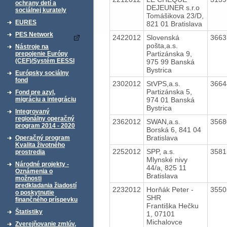
ochrany detí a
DEJEUNER s.r.o
sociálnej kurately
Tomášikova 23/D,
EURES
821 01 Bratislava
PES Network
2422012
Slovenská
366
pošta,a.s.
Nástroje na
Partizánska 9,
prepojenie Európy
(CEF)/Systém EESSI
975 99 Banská
Bystrica
Európsky sociálny
fond
2302012
StVPS,a.s.
366
Partizánska 5,
Fond pre azyl,
974 01 Banská
migráciu a integráciu
Bystrica
Integrovaný
regionálny operačný
2362012
SWAN,a.s.
356
program 2014 - 2020
Borská 6, 841 04
Bratislava
Operačný program
Kvalita životného
2252012
SPP, a.s.
358
prostredia
Mlynské nivy
Národné projekty -
44/a, 825 11
Oznámenia o
Bratislava
možnosti
predkladania žiadostí
2232012
Horňák Peter -
355
o poskytnutie
SHR
finančného príspevku
Františka Hečku
Štatistiky
1, 07101
Michalovce
Zverejňovanie zmlúv,