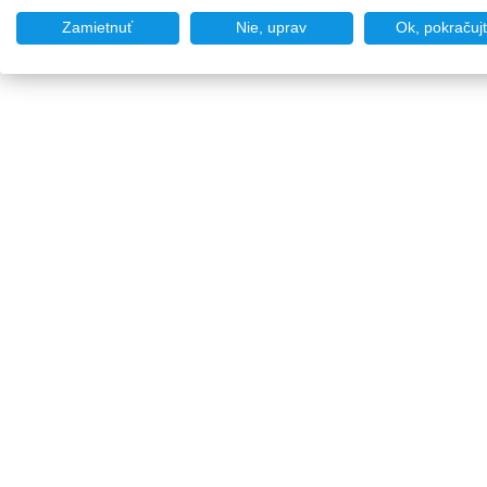
Zamietnuť
Nie, uprav
Ok, pokračuj