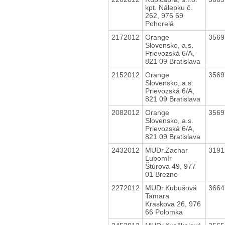
kpt. Nálepku č.
262, 976 69
Pohorelá
2172012
Orange
356
Slovensko, a.s.
Prievozská 6/A,
821 09 Bratislava
2152012
Orange
356
Slovensko, a.s.
Prievozská 6/A,
821 09 Bratislava
2082012
Orange
356
Slovensko, a.s.
Prievozská 6/A,
821 09 Bratislava
2432012
MUDr.Zachar
319
Ľubomír
Štúrova 49, 977
01 Brezno
2272012
MUDr.Kubušová
366
Tamara
Kraskova 26, 976
66 Polomka