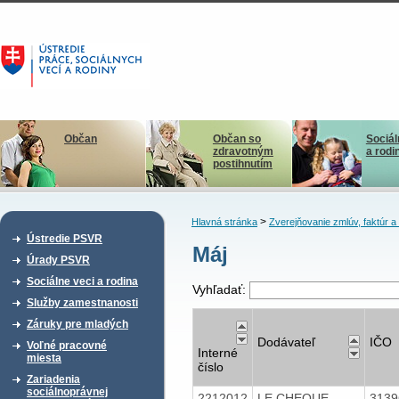
Občan
Občan so
Sociál
zdravotným
a rodi
postihnutím
>
Hlavná stránka
Zverejňovanie zmlúv, faktúr 
Ústredie PSVR
Máj
Úrady PSVR
Sociálne veci a rodina
Vyhľadať:
Služby zamestnanosti
Záruky pre mladých
Dodávateľ
IČO
Voľné pracovné
Interné
miesta
číslo
Zariadenia
sociálnoprávnej
2212012
LE CHEQUE
313