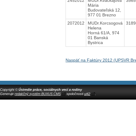
2452012
MUDr.Kvačkajová
356
Mária
Budovateľská 12,
977 01 Brezno
2072012
MUDr.Korcsogová
318
Helena
Horná 61/A, 974
01 Banská
Bystrica
Naspäť na Faktúry 2012 (UPSVR Br
Copyright ©
Ústredie práce, sociálnych vecí a rodiny
Generuje
redakčný systém BUXUS CMS
spoločnosti
ui42
.