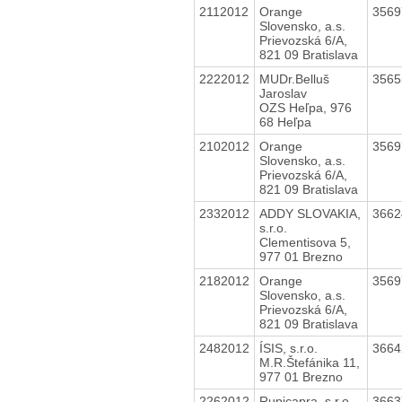
2112012
Orange
356
Slovensko, a.s.
Prievozská 6/A,
821 09 Bratislava
2222012
MUDr.Belluš
356
Jaroslav
OZS Heľpa, 976
68 Heľpa
2102012
Orange
356
Slovensko, a.s.
Prievozská 6/A,
821 09 Bratislava
2332012
ADDY SLOVAKIA,
366
s.r.o.
Clementisova 5,
977 01 Brezno
2182012
Orange
356
Slovensko, a.s.
Prievozská 6/A,
821 09 Bratislava
2482012
ÍSIS, s.r.o.
366
M.R.Štefánika 11,
977 01 Brezno
2262012
Rupicapra, s.r.o.
366