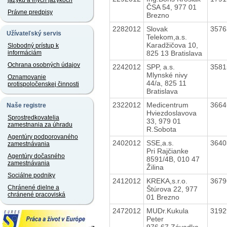
jazyku a iných jazykoch
ČSA 54, 977 01
Právne predpisy
Brezno
2282012
Slovak
357
Užívateľský servis
Telekom,a.s.
Karadžičova 10,
Slobodný prístup k
825 13 Bratislava
informáciám
Ochrana osobných údajov
2242012
SPP, a.s.
358
Mlynské nivy
Oznamovanie
44/a, 825 11
protispoločenskej činnosti
Bratislava
2322012
Medicentrum
366
Naše registre
Hviezdoslavova
Sprostredkovatelia
33, 979 01
zamestnania za úhradu
R.Sobota
Agentúry podporovaného
2402012
SSE,a.s.
364
zamestnávania
Pri Rajčianke
Agentúry dočasného
8591/4B, 010 47
zamestnávania
Žilina
Sociálne podniky
2412012
KREKA,s.r.o.
367
Chránené dielne a
Štúrova 22, 977
chránené pracoviská
01 Brezno
2472012
MUDr.Kukula
319
Peter
976 67 Závadka