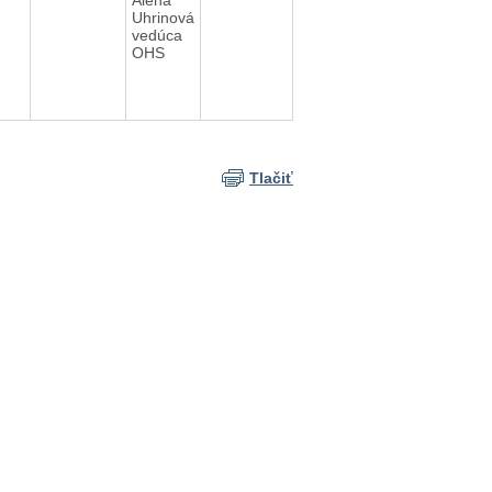
Uhrinová
vedúca
OHS
Tlačiť