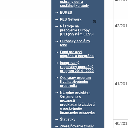
ochrany detí a
sociálnej kurately
EURES
PES Network
42/20
Nástroje na
prepojenie Európy
(CEF)/Systém EESSI
Európsky sociálny
fond
Fond pre azyl,
migráciu a integráciu
Integrovaný
regionálny operačný
program 2014 - 2020
Operačný program
Kvalita životného
41/20
prostredia
Národné projekty -
Oznámenia o
možnosti
predkladania žiadostí
o poskytnutie
finančného príspevku
Štatistiky
40/20
Zverejňovanie zmlúv,