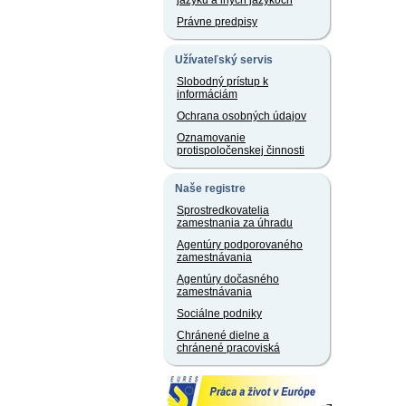
jazyku a iných jazykoch
Právne predpisy
Užívateľský servis
Slobodný prístup k
informáciám
Ochrana osobných údajov
Oznamovanie
protispoločenskej činnosti
Naše registre
Sprostredkovatelia
zamestnania za úhradu
Agentúry podporovaného
zamestnávania
Agentúry dočasného
zamestnávania
Sociálne podniky
Chránené dielne a
chránené pracoviská