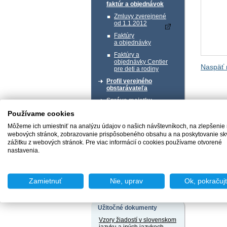
faktúr a objednávok
Zmluvy zverejnené
od 1.1.2012
Faktúry
a objednávky
Faktúry a
objednávky Centier
Naspäť 
pre deti a rodiny
Profil verejného
obstarávateľa
Správa majetku
Používame cookies
Chcem podať podnet
Môžeme ich umiestniť na analýzu údajov o našich návštevníkoch, na zlepšenie
webových stránok, zobrazovanie prispôsobeného obsahu a na poskytovanie sk
zážitku z webových stránok. Pre viac informácií o cookies používame otvorené
nastavenia.
Chcem sa poradiť
Zamietnuť
Nie, uprav
Ok, pokračuj
Užitočné dokumenty
Vzory žiadostí v slovenskom