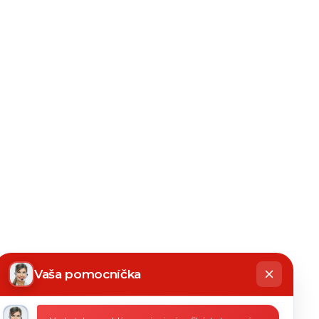
hatbot
íše
Vaša pomocníčka