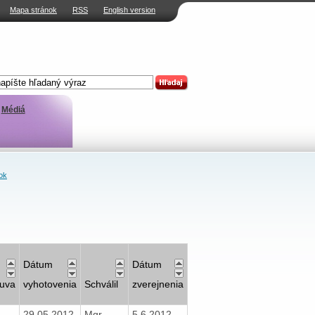
Mapa stránok
RSS
English version
Médiá
ok
Dátum
Dátum
uva
vyhotovenia
Schválil
zverejnenia
29.05.2012
Mgr.
5.6.2012