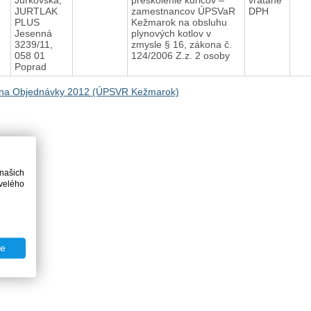
JURTLAK
zamestnancov ÚPSVaR
DPH
PLUS
Kežmarok na obsluhu
Jesenná
plynových kotlov v
3239/11,
zmysle § 16, zákona č.
058 01
124/2006 Z.z. 2 osoby
Poprad
na Objednávky 2012 (ÚPSVR Kežmarok)
 našich
velého
te