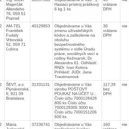
Majerčák
Hasiaci prístroj práškový
vrátane
Allendeho
6 kg 1 ks
DPH
76, 059 51
Poprad
12
AM-TEL
40129853
Objednávame u Vás
30
nie
František
zmenu užívateľských
vrátane
Fudaly
kódov a zaškolenie na
DPH
Vrbovská
obsluhu
52, 059 71
bezpečnostného
Ľubica
systému v sídle Úradu
práce, sociálnych vecí a
rodiny Kežmarok, Dr.
Alexandra 61. Odhlásiť:
RNDr. Ivan Kotora
Prihlásiť: JUDr. Jana
Trautmanová
12
ŠEVT, a.s.
31331131
Objednávame u Vás
117,39
nie
Plynárenská
výrobu POŠTOVÝ
bez
6, 821 09
POUKAZ NA ÚČET U :
DPH
Bratislava
Číslo účtu 7000128428
800 ks Číslo účtu
7000128305 3000 ks
Číslo účtu 7000151206
500 ks
12
Mária
37236741
Objednávame u Vás
160
nie
Jurkovská,
preškolenie kuričov –
vrátane