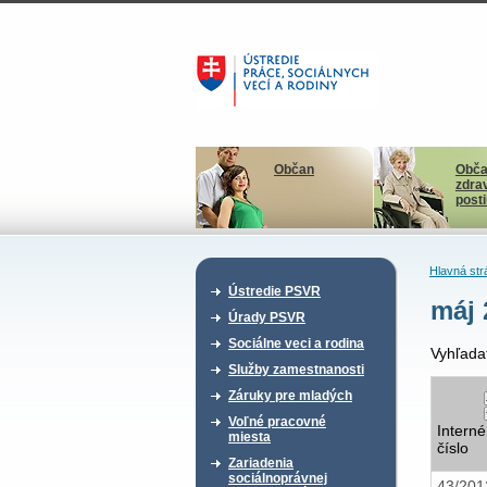
Občan
Obča
zdra
post
Hlavná str
Ústredie PSVR
máj 
Úrady PSVR
Sociálne veci a rodina
Vyhľada
Služby zamestnanosti
Záruky pre mladých
Voľné pracovné
Interné
miesta
číslo
Zariadenia
sociálnoprávnej
43/20