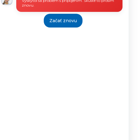
Vyskytol sa problém s pripojením. Skúste to prosím
znovu.
Začať znovu