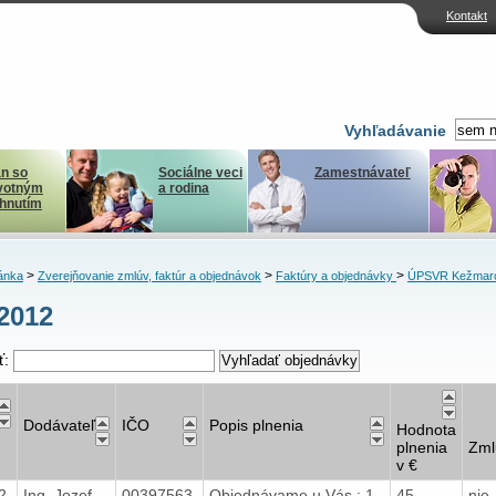
Kontakt
Vyhľadávanie
n so
Sociálne veci
Zamestnávateľ
votným
a rodina
ihnutím
>
>
>
ánka
Zverejňovanie zmlúv, faktúr a objednávok
Faktúry a objednávky
ÚPSVR Kežmar
2012
ť:
Dodávateľ
IČO
Popis plnenia
Hodnota
plnenia
Zml
v €
12
Ing. Jozef
00397563
Objednávame u Vás : 1.
45
nie