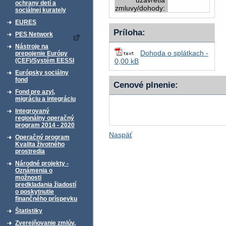
uzavretia
ochrany detí a
zmluvy/dohody:
sociálnej kurately
EURES
Príloha:
PES Network
Nástroje na
Dohoda o splátkach -
prepojenie Európy
(CEF)/Systém EESSI
0,00 kB
Európsky sociálny
fond
Cenové plnenie:
Fond pre azyl,
migráciu a integráciu
Integrovaný
regionálny operačný
program 2014 - 2020
Naspäť
Operačný program
Kvalita životného
prostredia
Národné projekty -
Oznámenia o
možnosti
predkladania žiadostí
o poskytnutie
finančného príspevku
Štatistiky
Zverejňovanie zmlúv,