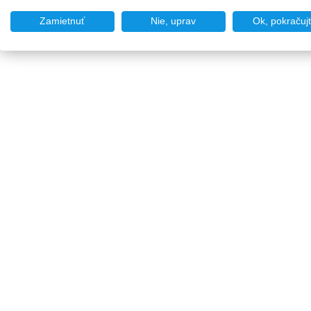
Zamietnuť
Nie, uprav
Ok, pokračuj