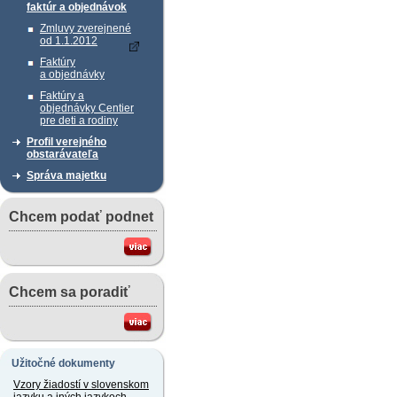
faktúr a objednávok
Zmluvy zverejnené
od 1.1.2012
Faktúry
a objednávky
Faktúry a
objednávky Centier
pre deti a rodiny
Profil verejného
obstarávateľa
Správa majetku
Chcem podať podnet
Chcem sa poradiť
Užitočné dokumenty
Vzory žiadostí v slovenskom