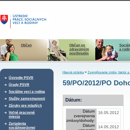
Občan
Občan so
Sociál
zdravotným
a rodi
postihnutím
>
Hlavná stránka
Zverejňovanie zmlúv, faktúr 
Ústredie PSVR
59/PO/2012/PO Doho
Úrady PSVR
Sociálne veci a rodina
Služby zamestnanosti
Dátum:
Záruky pre mladých
Dátum
16.05.2012
Voľné pracovné
zverejnenia
miesta
zmluvy/dohody:
Zariadenia
Dátum
14.05.2012
sociálnoprávnej