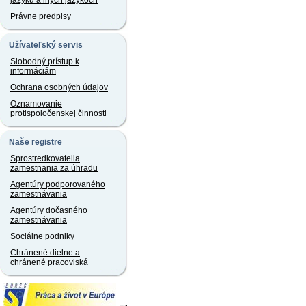
jazyku a iných jazykoch
Právne predpisy
Užívateľský servis
Slobodný prístup k
informáciám
Ochrana osobných údajov
Oznamovanie
protispoločenskej činnosti
Naše registre
Sprostredkovatelia
zamestnania za úhradu
Agentúry podporovaného
zamestnávania
Agentúry dočasného
zamestnávania
Sociálne podniky
Chránené dielne a
chránené pracoviská