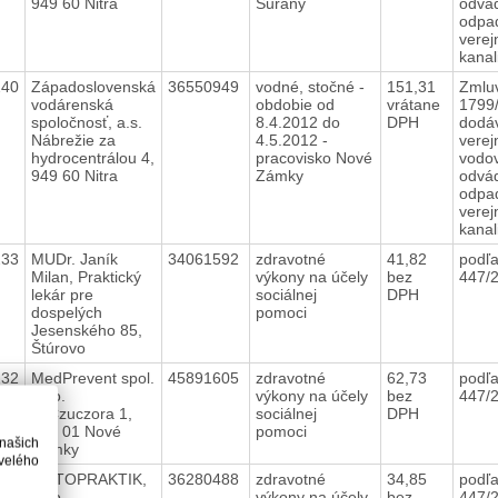
949 60 Nitra
Šurany
odvá
odpa
verej
kanal
240
Západoslovenská
36550949
vodné, stočné -
151,31
Zmluv
vodárenská
obdobie od
vrátane
1799
spoločnosť, a.s.
8.4.2012 do
DPH
dodá
Nábrežie za
4.5.2012 -
verej
hydrocentrálou 4,
pracovisko Nové
vodo
949 60 Nitra
Zámky
odvá
odpa
verej
kanal
233
MUDr. Janík
34061592
zdravotné
41,82
podľa
Milan, Praktický
výkony na účely
bez
447/
lekár pre
sociálnej
DPH
dospelých
pomoci
Jesenského 85,
Štúrovo
232
MedPrevent spol.
45891605
zdravotné
62,73
podľa
s r.o.
výkony na účely
bez
447/
G.Czuczora 1,
sociálnej
DPH
940 01 Nové
pomoci
 našich
Zámky
velého
221
ORTOPRAKTIK,
36280488
zdravotné
34,85
podľa
s.r.o.
výkony na účely
bez
447/