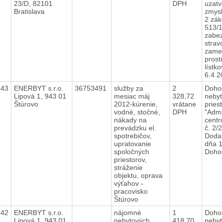
23/D, 82101
DPH
uzatv
Bratislava
zmysl
2 zák
513/1
zabe
strav
zame
prost
lístk
6.4.
243
ENERBYT s.r.o.
36753491
služby za
2
Doho
Lipová 1, 943 01
mesiac máj
328,72
neby
Štúrovo
2012-kúrenie,
vrátane
pries
vodné, stočné,
DPH
"Admi
nákady na
centr
prevádzku el.
č. 2/
spotrebičov,
Dodat
upratovanie
dňa 1
spoločných
Doh
priestorov,
stráženie
objektu, oprava
výťahov -
pracovisko
Štúrovo
242
ENERBYT s.r.o.
nájomné
1
Doho
Lipová 1, 943 01
nebytových
418,70
neby