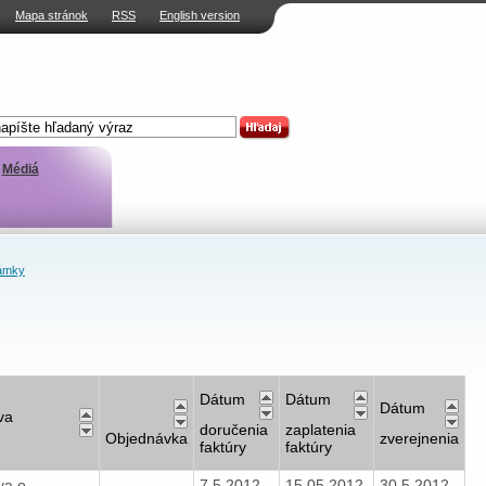
Mapa stránok
RSS
English version
Médiá
ámky
Dátum
Dátum
Dátum
va
doručenia
zaplatenia
Objednávka
zverejnenia
faktúry
faktúry
va o
7.5.2012
15.05.2012
30.5.2012