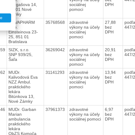
Murgašova 14,
sociálnej
DPH
94001 Nové
pomoci
Zámky
te
209
NOVAPHARM
35768568
zdravotné
27,88
podľa
s.r.o.
výkony na účely
bez
447/
Einsteinova 23-
sociálnej
DPH
25, 851 01
pomoci
Bratislava
159
SIZK, s.r.o.
36269042
zdravotné
20,91
podľa
SNP 939/25,
výkony na účely
bez
447/
Šaľa
sociálnej
DPH
pomoci
162
MUDr.
31141293
zdravotné
13,94
podľa
Kalivodová Eva
výkony na účely
bez
447/
NZZ Ambul.
sociálnej
DPH
praktického
pomoci
lekára
Bitúnkova 13,
Nové Zámky
246
MUDr. Garban
37961373
zdravotné
6,97
podľa
Marian
výkony na účely
bez
447/
ambulancia
sociálnej pomoci
DPH
praktického
lekára
ObZS Komoča