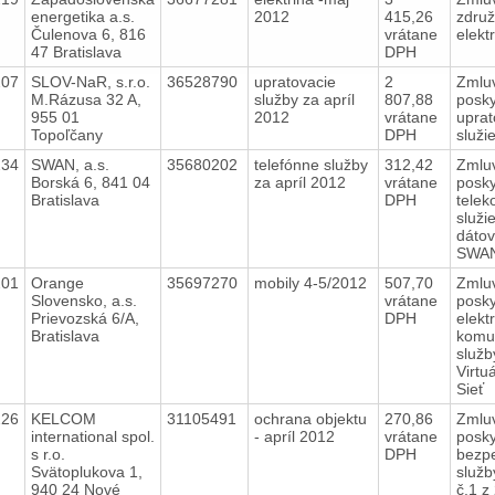
energetika a.s.
2012
415,26
zdru
Čulenova 6, 816
vrátane
elekt
47 Bratislava
DPH
207
SLOV-NaR, s.r.o.
36528790
upratovacie
2
Zmlu
M.Rázusa 32 A,
služby za apríl
807,88
posky
955 01
2012
vrátane
uprat
Topoľčany
DPH
služi
234
SWAN, a.s.
35680202
telefónne služby
312,42
Zmlu
Borská 6, 841 04
za apríl 2012
vrátane
posky
Bratislava
DPH
tele
služi
dátov
SWA
201
Orange
35697270
mobily 4-5/2012
507,70
Zmlu
Slovensko, a.s.
vrátane
posky
Prievozská 6/A,
DPH
elekt
Bratislava
komu
služb
Virtu
Sieť
226
KELCOM
31105491
ochrana objektu
270,86
Zmlu
international spol.
- apríl 2012
vrátane
posky
s r.o.
DPH
bezp
Svätoplukova 1,
služb
940 24 Nové
č.1 z