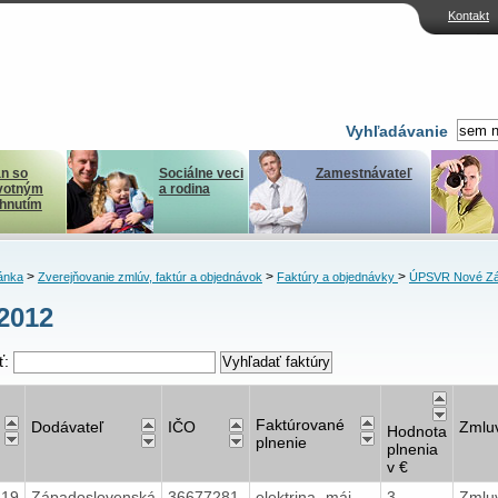
Kontakt
Vyhľadávanie
n so
Sociálne veci
Zamestnávateľ
votným
a rodina
ihnutím
>
>
>
ánka
Zverejňovanie zmlúv, faktúr a objednávok
Faktúry a objednávky
ÚPSVR Nové Z
2012
ť:
Faktúrované
Dodávateľ
IČO
Zmlu
Hodnota
plnenie
plnenia
v €
219
Západoslovenská
36677281
elektrina -máj
3
Zmlu