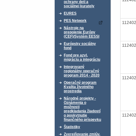
ochrany detí a
sociálnej kurately
EURES
PES Network
11240
Nástroje na
prepojenie Európy
(CEF)/Systém EESSI
Európsky sociálny
11240
fond
Fond pre azyl,
migráciu a integráciu
Integrovaný
regionálny operačný
program 2014 - 2020
11240
Operačný program
Kvalita životného
prostredia
Národné projekty -
Oznámenia o
možnosti
predkladania žiadostí
11240
o poskytnutie
finančného príspevku
Štatistiky
Zverejňovanie zmlúv,