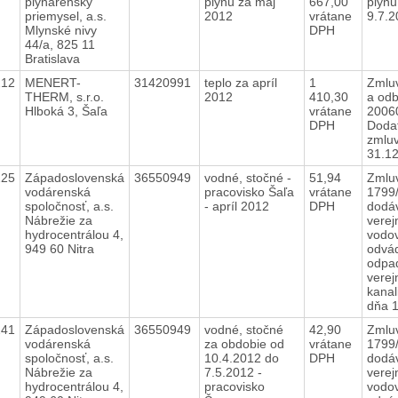
plynárenský
plynu za máj
667,00
plynu
priemysel, a.s.
2012
vrátane
9.7.
Mlynské nivy
DPH
44/a, 825 11
Bratislava
212
MENERT-
31420991
teplo za apríl
1
Zmlu
THERM, s.r.o.
2012
410,30
a odb
Hlboká 3, Šaľa
vrátane
2006
DPH
Dodat
zmlu
31.1
225
Západoslovenská
36550949
vodné, stočné -
51,94
Zmluv
vodárenská
pracovisko Šaľa
vrátane
1799
spoločnosť, a.s.
- apríl 2012
DPH
dodá
Nábrežie za
verej
hydrocentrálou 4,
vodo
949 60 Nitra
odvá
odpa
verej
kanal
dňa 
241
Západoslovenská
36550949
vodné, stočné
42,90
Zmluv
vodárenská
za obdobie od
vrátane
1799
spoločnosť, a.s.
10.4.2012 do
DPH
dodá
Nábrežie za
7.5.2012 -
verej
hydrocentrálou 4,
pracovisko
vodo