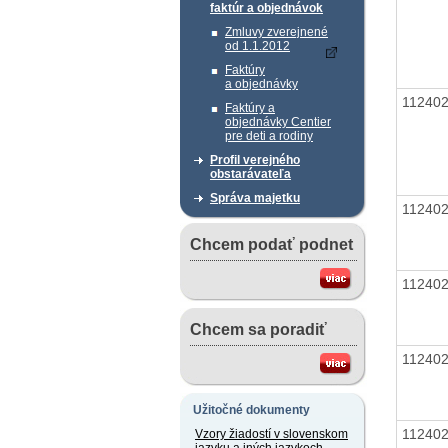
faktúr a objednávok
Zmluvy zverejnené
od 1.1.2012
Faktúry
a objednávky
11240
Faktúry a
objednávky Centier
pre deti a rodiny
Profil verejného
obstarávateľa
Správa majetku
11240
Chcem podať podnet
11240
Chcem sa poradiť
11240
Užitočné dokumenty
11240
Vzory žiadostí v slovenskom