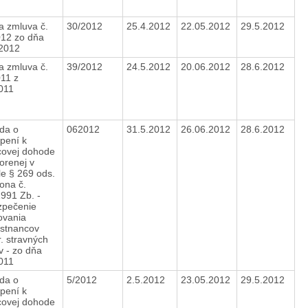
 zmluva č.
30/2012
25.4.2012
22.05.2012
29.5.2012
012 zo dňa
.2012
 zmluva č.
39/2012
24.5.2012
20.06.2012
28.6.2012
11 z
2011
da o
062012
31.5.2012
26.06.2012
28.6.2012
úpení k
ovej dohode
orenej v
e § 269 ods.
ona č.
991 Zb. -
zpečenie
ovania
stnancov
r. stravných
ov - zo dňa
2011
da o
5/2012
2.5.2012
23.05.2012
29.5.2012
úpení k
ovej dohode