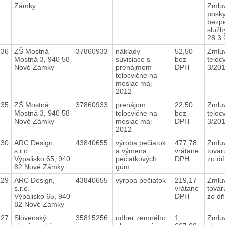
Zámky
Zmlu
posky
bezp
služb
28.3
236
ZŠ Mostná
37860933
náklady
52,50
Zmlu
Mostná 3, 940 58
súvisiace s
bez
teloc
Nové Zámky
prenájmom
DPH
3/20
telocvične na
mesiac máj
2012
235
ZŠ Mostná
37860933
prenájom
22,50
Zmlu
Mostná 3, 940 58
telocvične na
bez
teloc
Nové Zámky
mesiac máj
DPH
3/20
2012
230
ARC Design,
43840655
výroba pečiatok
477,78
Zmlu
s.r.o.
a výmena
vrátane
tovar
Výpalisko 65, 940
pečiatkových
DPH
zo d
82 Nové Zámky
gúm
229
ARC Design,
43840655
výroba pečiatok
219,17
Zmlu
s.r.o.
vrátane
tovar
Výpalisko 65, 940
DPH
zo d
82 Nové Zámky
227
Slovenský
35815256
odber zemného
1
Zmlu