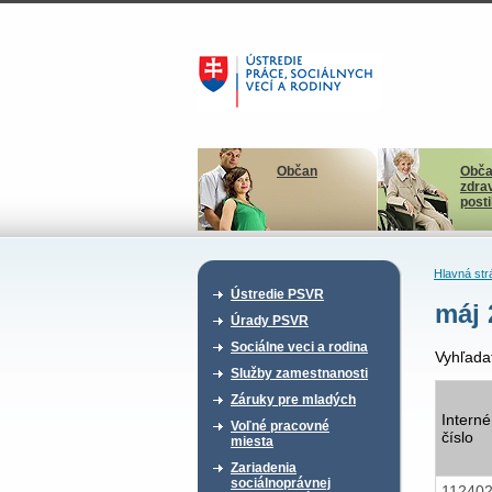
Občan
Obča
zdra
post
Hlavná str
Ústredie PSVR
máj 
Úrady PSVR
Sociálne veci a rodina
Vyhľada
Služby zamestnanosti
Záruky pre mladých
Interné
Voľné pracovné
číslo
miesta
Zariadenia
sociálnoprávnej
11240