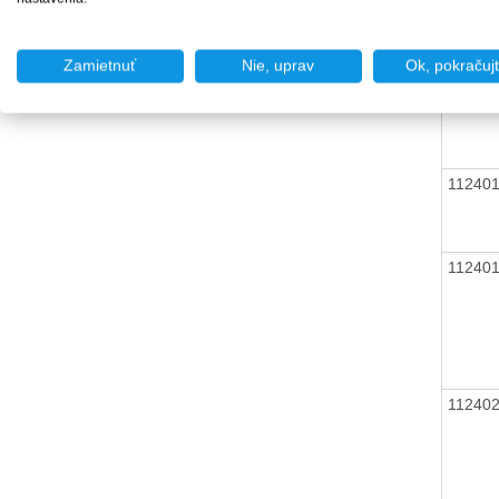
Zamietnuť
Nie, uprav
Ok, pokračuj
11240
11240
11240
11240