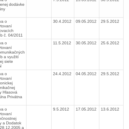
ženej dodávke
riny
va o
30.4.2012
09.05.2012
29.5.2012
tovaní
ovacích
eb č. 04/2011
va o
11.5.2012
30.05.2012
25.6.2012
tovaní
komunikačných
eb a využití
ej siete
N
va o
24.4.2012
04.05.2012
29.5.2012
tovaní
ronickej
nikačnej
y Hlasová
álna Privátna
va o
9.5.2012
17.05.2012
13.6.2012
tovaní
ečnostnej
y a Dodatok
 28.12.2005 a