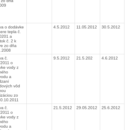
 zo dňa
2009
va o dodávke
4.5.2012
11.05.2012
30.5.2012
ere tepla č.
0201 a
ok č. 2 k
ve zo dňa
2.2008
a č.
9.5.2012
21.5.202
4.6.2012
/2011 o
vke vody z
ného
vodu a
dzaní
dových vôd
nou
izáciou zo
10.10.2011
a č.
21.5.2012
29.05.2012
25.6.2012
/2011 o
vke vody z
ného
vodu a