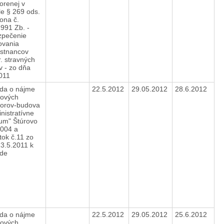
orenej v
e § 269 ods.
ona č.
991 Zb. -
zpečenie
ovania
stnancov
r. stravných
ov - zo dňa
2011
da o nájme
22.5.2012
29.05.2012
28.6.2012
tových
torov-budova
nistratívne
um" Štúrovo
2004 a
ok č.11 zo
3.5.2011 k
ode
da o nájme
22.5.2012
29.05.2012
25.6.2012
tových