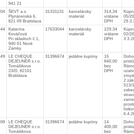
941 21
204
ŠEVT a.s.
31331131
kancelársky
314,34
Kúpna
Plynárenská 6,
materiál
vrátane
05/2
821 09 Bratislava
DPH
29.3
244
Katarína
17633044
kancelársky
229,34
Kúpna
Kováčová
materiál
vrátane
02/20
Pri skladoch č.1,
DPH
3.3.
940 01 Nové
Zámky
249
LE CHEQUE
31396674
jedálne kupóny
15
Doho
DEJEUNER s.r.o.
840,00
prist
Tomášikova
bez
Rámc
23/D, 82101
DPH
uzatv
Bratislava
zmysl
2 zák
513/1
zabe
strav
zame
prost
lístk
6.4.
208
LE CHEQUE
31396674
jedálne kupóny
14
Doho
DEJEUNER s.r.o.
400,00
prist
Tomášikova
bez
Rámc