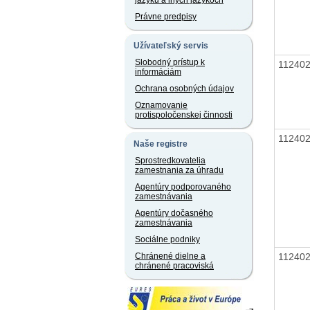
jazyku a iných jazykoch
Právne predpisy
Užívateľský servis
Slobodný prístup k
11240
informáciám
Ochrana osobných údajov
Oznamovanie
protispoločenskej činnosti
11240
Naše registre
Sprostredkovatelia
zamestnania za úhradu
Agentúry podporovaného
zamestnávania
Agentúry dočasného
zamestnávania
Sociálne podniky
11240
Chránené dielne a
chránené pracoviská