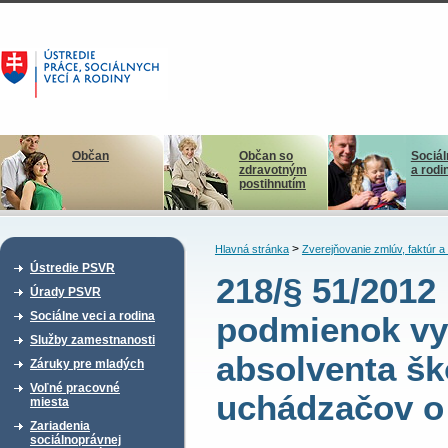
Občan
Občan so
Sociál
zdravotným
a rodi
postihnutím
>
Hlavná stránka
Zverejňovanie zmlúv, faktúr 
Ústredie PSVR
218/§ 51/201
Úrady PSVR
Sociálne veci a rodina
podmienok vy
Služby zamestnanosti
absolventa šk
Záruky pre mladých
Voľné pracovné
uchádzačov o
miesta
Zariadenia
sociálnoprávnej