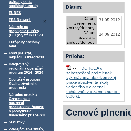
ochrany detí a
sociálnej kurately
Dátum:
EURES
Dátum
31.05.2012
PES Network
zverejnenia
Nástroje na
zmluvy/dohody:
prepojenie Európy
Dátum
24.05.2012
(CEF)/Systém EESSI
uzavretia
zmluvy/dohody:
Európsky sociálny
fond
Fond pre azyl,
Príloha:
migráciu a integráciu
Integrovaný
DOHODA o
regionálny operačný
program 2014 - 2020
zabezpečení podmienok
vykonávania absolventskej
Operačný program
praxe absolventa školy,
Kvalita životného
vedeného v evidencii
prostredia
uchádzačov o zamestnanie -
Národné projekty -
0,00 kB
Oznámenia o
možnosti
predkladania žiadostí
Cenové plneni
o poskytnutie
finančného príspevku
Štatistiky
Zverejňovanie zmlúv,