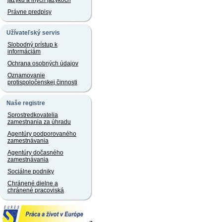
jazyku a iných jazykoch
Právne predpisy
Užívateľský servis
Slobodný prístup k
informáciám
Ochrana osobných údajov
Oznamovanie
protispoločenskej činnosti
Naše registre
Sprostredkovatelia
zamestnania za úhradu
Agentúry podporovaného
zamestnávania
Agentúry dočasného
zamestnávania
Sociálne podniky
Chránené dielne a
chránené pracoviská