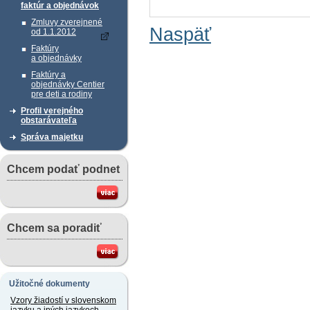
faktúr a objednávok
Zmluvy zverejnené
Naspäť
od 1.1.2012
Faktúry
a objednávky
Faktúry a
objednávky Centier
pre deti a rodiny
Profil verejného
obstarávateľa
Správa majetku
Chcem podať podnet
Chcem sa poradiť
Užitočné dokumenty
Vzory žiadostí v slovenskom