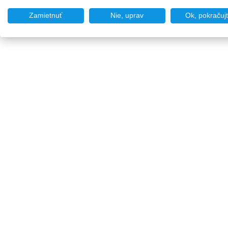
Zamietnuť
Nie, uprav
Ok, pokračuj