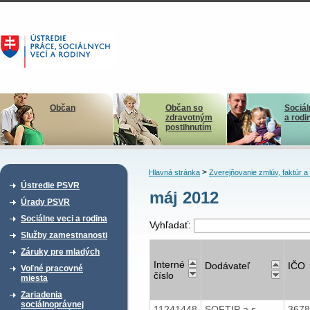
Občan
Občan so
Sociál
zdravotným
a rodi
postihnutím
>
Hlavná stránka
Zverejňovanie zmlúv, faktúr 
Ústredie PSVR
máj 2012
Úrady PSVR
Sociálne veci a rodina
Vyhľadať:
Služby zamestnanosti
Záruky pre mladých
Interné
Dodávateľ
IČO
Voľné pracovné
číslo
miesta
Zariadenia
sociálnoprávnej
11241448
SOFTIP a.s.
367