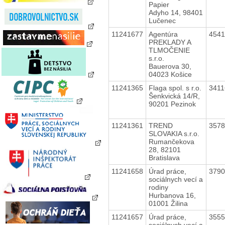
Papier
Adyho 14, 98401
Lučenec
11241677
Agentúra
454
PREKLADY A
TLMOČENIE
s.r.o.
Bauerova 30,
04023 Košice
11241365
Flaga spol. s r.o.
341
Šenkvická 14/R,
90201 Pezinok
11241361
TREND
357
SLOVAKIA s.r.o.
Rumančekova
28, 82101
Bratislava
11241658
Úrad práce,
379
sociálnych vecí a
rodiny
Hurbanova 16,
01001 Žilina
11241657
Úrad práce,
355
sociálnych vecí a