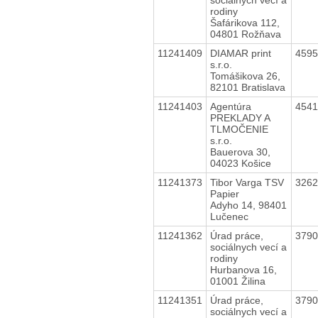
rodiny
Šafárikova 112,
04801 Rožňava
11241409
DIAMAR print
459
s.r.o.
Tomášikova 26,
82101 Bratislava
11241403
Agentúra
454
PREKLADY A
TLMOČENIE
s.r.o.
Bauerova 30,
04023 Košice
11241373
Tibor Varga TSV
326
Papier
Adyho 14, 98401
Lučenec
11241362
Úrad práce,
379
sociálnych vecí a
rodiny
Hurbanova 16,
01001 Žilina
11241351
Úrad práce,
379
sociálnych vecí a