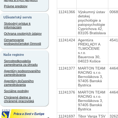
jazyku a iných jazykoch
Právne predpisy
11241366
Výskumný ústav
006
detskej
Užívateľský servis
psychológie a
Slobodný prístup k
patopsychológie
informáciám
Cyprichova 42,
83105 Bratislava
Ochrana osobných údajov
11241424
Agentúra
454
Oznamovanie
protispoločenskej činnosti
PREKLADY A
TLMOČENIE
s.r.o.
Naše registre
Bauerova 30,
04023 Košice
Sprostredkovatelia
zamestnania za úhradu
11241377
MARTON TEAM
446
Agentúry podporovaného
RACING s.r.o.
zamestnávania
Bernolákova 3,
97405 Banská
Agentúry dočasného
Bystrica
zamestnávania
Sociálne podniky
11241376
MARTON TEAM
446
RACING s.r.o.
Chránené dielne a
Bernolákova 3,
chránené pracoviská
97405 Banská
Bystrica
11241697
Tibor Varga TSV
326