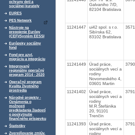
ochrany detí a
Galvaniho 7/D,
sociálnej kurately
82104 Bratislava
EURES
PES Network
11241447
ui42 spol. s r.o.
357
Nástroje na
Sibírska 62,
prepojenie Európy
(CEF)/Systém EESSI
83102 Bratislava
Európsky sociálny
fond
Fond pre azyl,
migráciu a integráciu
11241449
Úrad práce,
379
Integrovaný
sociálnych vecí a
regionálny operačný
rodiny
program 2014 - 2020
Novomeského 4,
Operačný program
03601 Martin
Kvalita životného
prostredia
11241402
Úrad práce,
379
sociálnych vecí a
Národné projekty -
rodiny
Oznámenia o
M.R.Štefánika
možnosti
predkladania žiadostí
20, 91101
o poskytnutie
Trenčín
finančného príspevku
11241393
Úrad práce,
379
Štatistiky
sociálnych vecí a
rodiny
Zverejňovanie zmlúv,