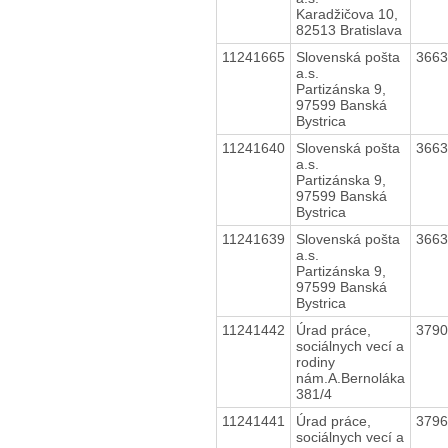
Karadžičova 10,
82513 Bratislava
11241665
Slovenská pošta
366
a.s.
Partizánska 9,
97599 Banská
Bystrica
11241640
Slovenská pošta
366
a.s.
Partizánska 9,
97599 Banská
Bystrica
11241639
Slovenská pošta
366
a.s.
Partizánska 9,
97599 Banská
Bystrica
11241442
Úrad práce,
379
sociálnych vecí a
rodiny
nám.A.Bernoláka
381/4
11241441
Úrad práce,
379
sociálnych vecí a