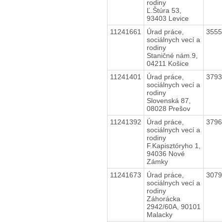
rodiny
Ľ.Štúra 53,
93403 Levice
11241661
Úrad práce,
355
sociálnych vecí a
rodiny
Staničné nám.9,
04211 Košice
11241401
Úrad práce,
379
sociálnych vecí a
rodiny
Slovenská 87,
08028 Prešov
11241392
Úrad práce,
379
sociálnych vecí a
rodiny
F.Kapisztóryho 1,
94036 Nové
Zámky
11241673
Úrad práce,
307
sociálnych vecí a
rodiny
Záhorácka
2942/60A, 90101
Malacky