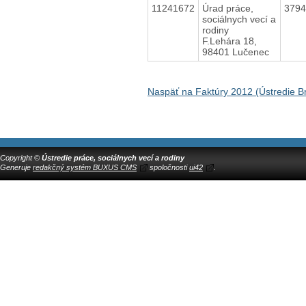
11241672
Úrad práce,
379
sociálnych vecí a
rodiny
F.Lehára 18,
98401 Lučenec
Naspäť na Faktúry 2012 (Ústredie Br
Copyright ©
Ústredie práce, sociálnych vecí a rodiny
Generuje
redakčný systém BUXUS CMS
spoločnosti
ui42
.