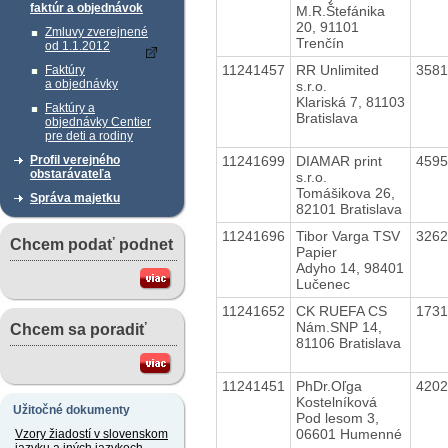
faktúr a objednávok
M.R.Štefánika
20, 91101
Zmluvy zverejnené
Trenčín
od 1.1.2012
11241457
RR Unlimited
358
Faktúry
a objednávky
s.r.o.
Klariská 7, 81103
Faktúry a
Bratislava
objednávky Centier
pre deti a rodiny
11241699
DIAMAR print
459
Profil verejného
obstarávateľa
s.r.o.
Tomášikova 26,
Správa majetku
82101 Bratislava
11241696
Tibor Varga TSV
326
Chcem podať podnet
Papier
Adyho 14, 98401
Lučenec
11241652
CK RUEFA CS
173
Nám.SNP 14,
Chcem sa poradiť
81106 Bratislava
11241451
PhDr.Oľga
420
Kostelníková
Užitočné dokumenty
Pod lesom 3,
06601 Humenné
Vzory žiadostí v slovenskom