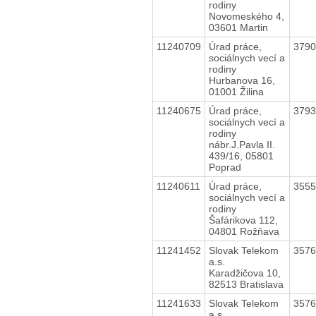
rodiny
Novomeského 4,
03601 Martin
11240709
Úrad práce,
379
sociálnych vecí a
rodiny
Hurbanova 16,
01001 Žilina
11240675
Úrad práce,
379
sociálnych vecí a
rodiny
nábr.J.Pavla II.
439/16, 05801
Poprad
11240611
Úrad práce,
355
sociálnych vecí a
rodiny
Šafárikova 112,
04801 Rožňava
11241452
Slovak Telekom
357
a.s.
Karadžičova 10,
82513 Bratislava
11241633
Slovak Telekom
357
a.s.