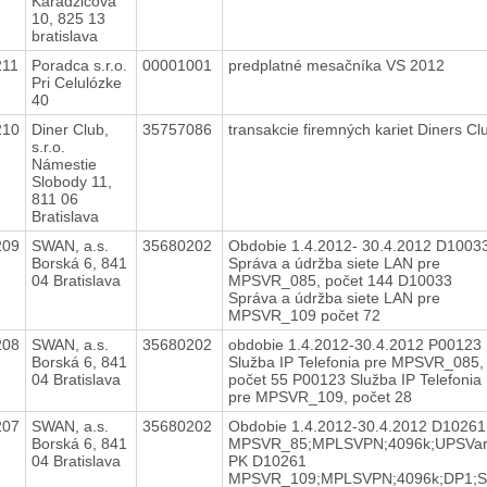
Karadžičova
10, 825 13
bratislava
211
Poradca s.r.o.
00001001
predplatné mesačníka VS 2012
Pri Celulózke
40
210
Diner Club,
35757086
transakcie firemných kariet Diners C
s.r.o.
Námestie
Slobody 11,
811 06
Bratislava
209
SWAN, a.s.
35680202
Obdobie 1.4.2012- 30.4.2012 D1003
Borská 6, 841
Správa a údržba siete LAN pre
04 Bratislava
MPSVR_085, počet 144 D10033
Správa a údržba siete LAN pre
MPSVR_109 počet 72
208
SWAN, a.s.
35680202
obdobie 1.4.2012-30.4.2012 P00123
Borská 6, 841
Služba IP Telefonia pre MPSVR_085,
04 Bratislava
počet 55 P00123 Služba IP Telefonia
pre MPSVR_109, počet 28
207
SWAN, a.s.
35680202
Obdobie 1.4.2012-30.4.2012 D10261
Borská 6, 841
MPSVR_85;MPLSVPN;4096k;UPSVa
04 Bratislava
PK D10261
MPSVR_109;MPLSVPN;4096k;DP1;