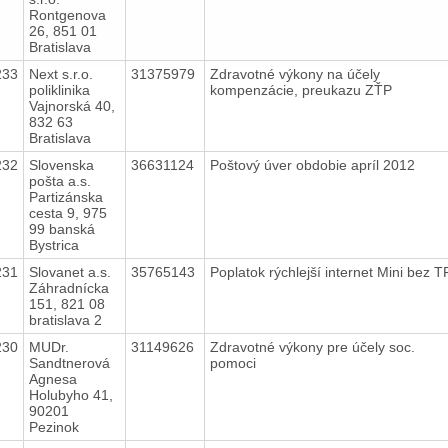
Rontgenova
26, 851 01
Bratislava
233
Next s.r.o.
31375979
Zdravotné výkony na účely
poliklinika
kompenzácie, preukazu ZŤP
Vajnorská 40,
832 63
Bratislava
232
Slovenska
36631124
Poštový úver obdobie apríl 2012
pošta a.s.
Partizánska
cesta 9, 975
99 banská
Bystrica
231
Slovanet a.s.
35765143
Poplatok rýchlejší internet Mini bez 
Záhradnícka
151, 821 08
bratislava 2
230
MUDr.
31149626
Zdravotné výkony pre účely soc.
Sandtnerová
pomoci
Agnesa
Holubyho 41,
90201
Pezinok