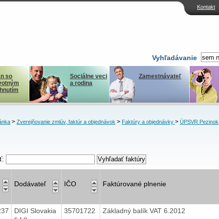
Kontakt
Vyhľadávanie
n so
Sociálne veci
Zamestnávateľ
votným
a rodina
ihnutím
>
>
>
ánka
Zverejňovanie zmlúv, faktúr a objednávok
Faktúry a objednávky
ÚPSVR Pezinok
ť:
Dodávateľ
IČO
Faktúrované plnenie
237
DIGI Slovakia
35701722
Základný balík VAT 6.2012
s.r.o.