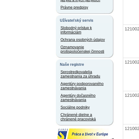
jazyku a iných jazykoch
Právne predpisy
Užívateľský servis
Slobodný prístup k
12100
informáciám
Ochrana osobných údajov
Oznamovanie
protispoločenskej činnosti
12100
Naše registre
Sprostredkovatelia
zamestnania za úhradu
Agentúry podporovaného
zamestnávania
12100
Agentúry dočasného
zamestnávania
Sociálne podniky
Chránené dielne a
chránené pracoviská
12100