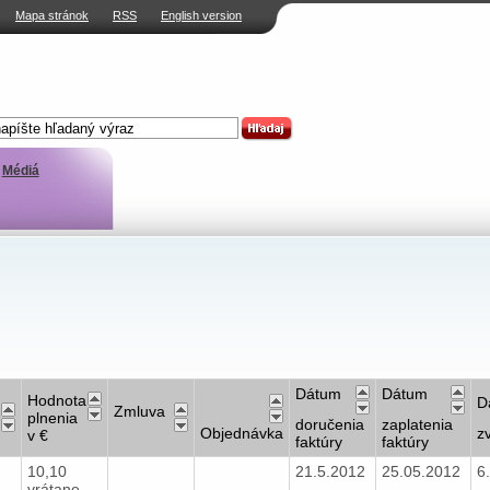
Mapa stránok
RSS
English version
Médiá
Dátum
Dátum
Hodnota
D
Zmluva
plnenia
doručenia
zaplatenia
Objednávka
z
v €
faktúry
faktúry
10,10
21.5.2012
25.05.2012
6
vrátane