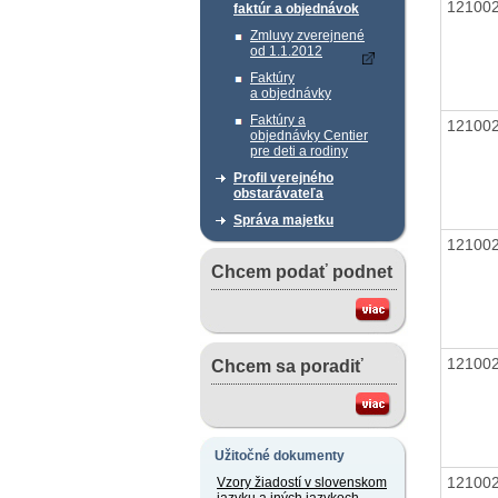
12100
faktúr a objednávok
Zmluvy zverejnené
od 1.1.2012
Faktúry
a objednávky
Faktúry a
12100
objednávky Centier
pre deti a rodiny
Profil verejného
obstarávateľa
Správa majetku
12100
Chcem podať podnet
12100
Chcem sa poradiť
Užitočné dokumenty
12100
Vzory žiadostí v slovenskom