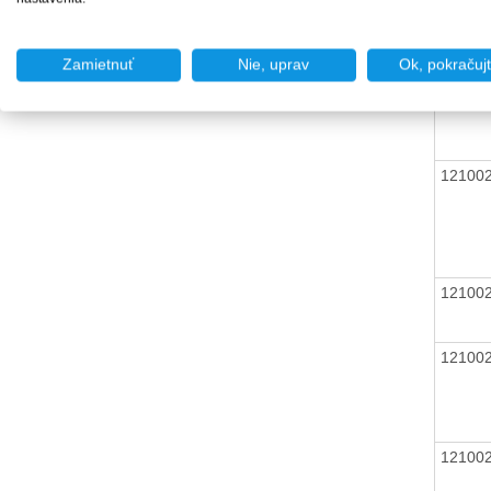
12100
Zamietnuť
Nie, uprav
Ok, pokračuj
12100
12100
12100
12100