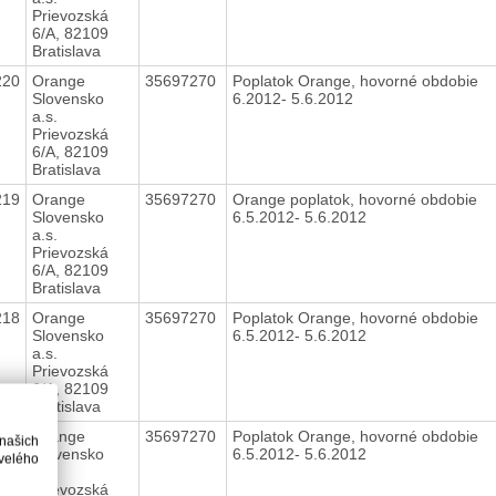
Prievozská
6/A, 82109
Bratislava
220
Orange
35697270
Poplatok Orange, hovorné obdobie
Slovensko
6.2012- 5.6.2012
a.s.
Prievozská
6/A, 82109
Bratislava
219
Orange
35697270
Orange poplatok, hovorné obdobie
Slovensko
6.5.2012- 5.6.2012
a.s.
Prievozská
6/A, 82109
Bratislava
218
Orange
35697270
Poplatok Orange, hovorné obdobie
Slovensko
6.5.2012- 5.6.2012
a.s.
Prievozská
6/A, 82109
Bratislava
217
Orange
35697270
Poplatok Orange, hovorné obdobie
 našich
Slovensko
6.5.2012- 5.6.2012
velého
a.s.
Prievozská