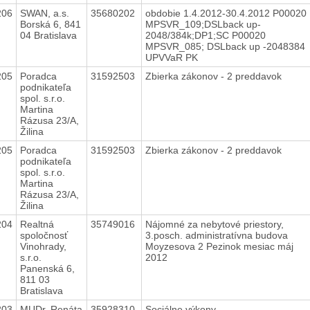
206
SWAN, a.s.
35680202
obdobie 1.4.2012-30.4.2012 P00020
Borská 6, 841
MPSVR_109;DSLback up-
04 Bratislava
2048/384k;DP1;SC P00020
MPSVR_085; DSLback up -2048384
UPVVaR PK
205
Poradca
31592503
Zbierka zákonov - 2 preddavok
podnikateľa
spol. s.r.o.
Martina
Rázusa 23/A,
Žilina
205
Poradca
31592503
Zbierka zákonov - 2 preddavok
podnikateľa
spol. s.r.o.
Martina
Rázusa 23/A,
Žilina
204
Realtná
35749016
Nájomné za nebytové priestory,
spoločnosť
3.posch. administratívna budova
Vinohrady,
Moyzesova 2 Pezinok mesiac máj
s.r.o.
2012
Panenská 6,
811 03
Bratislava
203
MUDr. Renáta
35928310
Sociálne výkony