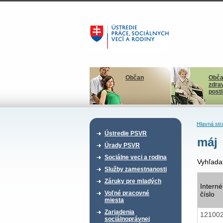
Občan
Obča
zdra
post
Hlavná str
Ústredie PSVR
máj
Úrady PSVR
Sociálne veci a rodina
Vyhľada
Služby zamestnanosti
Záruky pre mladých
Interné
Voľné pracovné
číslo
miesta
Zariadenia
12100
sociálnoprávnej