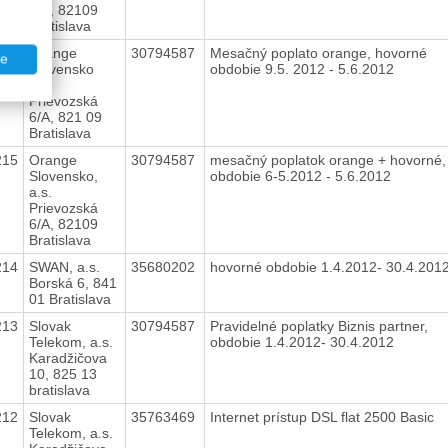
6/A, 82109
Bratislava
216
Orange
30794587
Mesačný poplato orange, hovorné
te
Slovensko
obdobie 9.5. 2012 - 5.6.2012
a.s.
Prievozská
6/A, 821 09
Bratislava
215
Orange
30794587
mesačný poplatok orange + hovorné,
Slovensko,
obdobie 6-5.2012 - 5.6.2012
a.s.
Prievozská
6/A, 82109
Bratislava
214
SWAN, a.s.
35680202
hovorné obdobie 1.4.2012- 30.4.201
Borská 6, 841
01 Bratislava
213
Slovak
30794587
Pravidelné poplatky Biznis partner,
Telekom, a.s.
obdobie 1.4.2012- 30.4.2012
Karadžičova
10, 825 13
bratislava
212
Slovak
35763469
Internet prístup DSL flat 2500 Basic
Telekom, a.s.