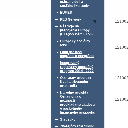
ochrany detí a
sociálnej kurately
EURES
PES Network
12100
Nástroje na
prepojenie Európy
(CEF)/Systém EESSI
Európsky sociálny
fond
12100
Fond pre azyl,
migráciu a integráciu
Integrovaný
regionálny operačný
program 2014 - 2020
12100
Operačný program
Kvalita životného
prostredia
Národné projekty -
Oznámenia o
12100
možnosti
predkladania žiadostí
o poskytnutie
finančného príspevku
Štatistiky
Zverejňovanie zmlúv,