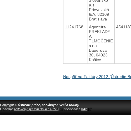
Slovensko
a.s.
Prievozská
6/A, 82109
Bratislava
11241768
Agentúra
454118
PREKLADY
A
TLMOČENIE
s.r.o.
Bauerova
30, 04023
Košice
Naspäť na Faktúry 2012 (Ústredie Br
Copyright ©
Ústredie práce, sociálnych vecí a rodiny
Generuje
redakčný systém BUXUS CMS
spoločnosti
ui42
.