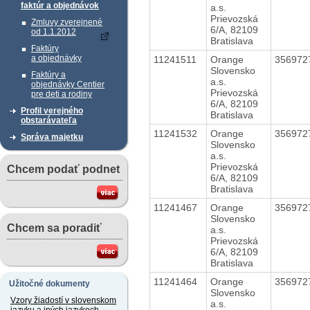
faktúr a objednávok
a.s.
Prievozská
Zmluvy zverejnené
6/A, 82109
od 1.1.2012
Bratislava
Faktúry
a objednávky
11241511
Orange
356972
Slovensko
Faktúry a
a.s.
objednávky Centier
Prievozská
pre deti a rodiny
6/A, 82109
Profil verejného
Bratislava
obstarávateľa
11241532
Orange
356972
Správa majetku
Slovensko
a.s.
Prievozská
Chcem podať podnet
6/A, 82109
Bratislava
11241467
Orange
356972
Slovensko
Chcem sa poradiť
a.s.
Prievozská
6/A, 82109
Bratislava
11241464
Orange
356972
Užitočné dokumenty
Slovensko
Vzory žiadostí v slovenskom
a.s.