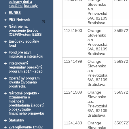
ochrany detí a
Slovensko
sociálnej kurately
a.s.
EURES
Prievozská
6/A, 82109
PES Network
Bratislava
Nástroje na
11241500
Orange
356972
prepojenie Európy
(CEF)/Systém EESSI
Slovensko
a.s.
Európsky sociálny
Prievozská
fond
6/A, 82109
Fond pre azyl,
Bratislava
migráciu a integráciu
11241499
Orange
356972
Integrovaný
Slovensko
regionálny operačný
a.s.
program 2014 - 2020
Prievozská
Operačný program
6/A, 82109
Kvalita životného
Bratislava
prostredia
11241509
Orange
356972
Národné projekty -
Slovensko
Oznámenia o
a.s.
možnosti
predkladania žiadostí
Prievozská
o poskytnutie
6/A, 82109
finančného príspevku
Bratislava
Štatistiky
11241483
Orange
356972
Slovensko
Zverejňovanie zmlúv,