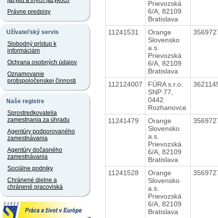
jazyku a iných jazykoch
Prievozská
6/A, 82109
Právne predpisy
Bratislava
11241531
Orange
356972
Užívateľský servis
Slovensko
Slobodný prístup k
a.s.
informáciám
Prievozská
Ochrana osobných údajov
6/A, 82109
Bratislava
Oznamovanie
protispoločenskej činnosti
112124007
FÚRA s.r.o.
362114
SNP 77,
0442
Naše registre
Rozhanovce
Sprostredkovatelia
zamestnania za úhradu
11241479
Orange
356972
Slovensko
Agentúry podporovaného
a.s.
zamestnávania
Prievozská
Agentúry dočasného
6/A, 82109
zamestnávania
Bratislava
Sociálne podniky
11241528
Orange
356972
Slovensko
Chránené dielne a
chránené pracoviská
a.s.
Prievozská
6/A, 82109
Bratislava