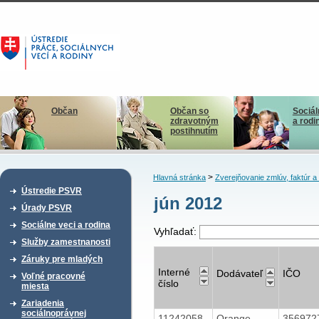
Občan
Občan so
Sociál
zdravotným
a rodi
postihnutím
>
Hlavná stránka
Zverejňovanie zmlúv, faktúr 
Ústredie PSVR
jún 2012
Úrady PSVR
Sociálne veci a rodina
Vyhľadať:
Služby zamestnanosti
Záruky pre mladých
Interné
Dodávateľ
IČO
Voľné pracovné
číslo
miesta
Zariadenia
sociálnoprávnej
11242058
Orange
356972