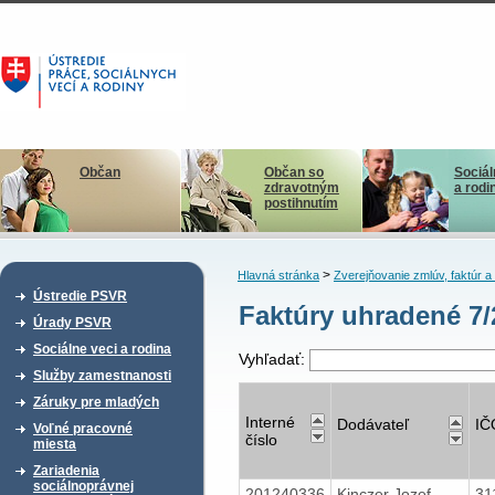
Občan
Občan so
Sociál
zdravotným
a rodi
postihnutím
>
Hlavná stránka
Zverejňovanie zmlúv, faktúr 
Ústredie PSVR
Faktúry uhradené 7
Úrady PSVR
Sociálne veci a rodina
Vyhľadať:
Služby zamestnanosti
Záruky pre mladých
Interné
Dodávateľ
IČ
Voľné pracovné
číslo
miesta
Zariadenia
sociálnoprávnej
201240336
Kinczer Jozef,
31