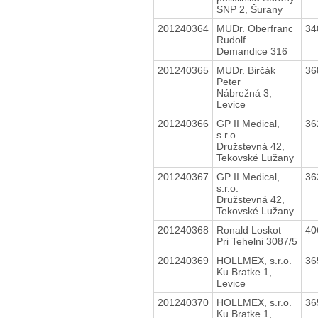
SNP 2, Šurany
201240364
MUDr. Oberfranc
34
Rudolf
Demandice 316
201240365
MUDr. Birčák
36
Peter
Nábrežná 3,
Levice
201240366
GP II Medical,
36
s.r.o.
Družstevná 42,
Tekovské Lužany
201240367
GP II Medical,
36
s.r.o.
Družstevná 42,
Tekovské Lužany
201240368
Ronald Loskot
40
Pri Tehelni 3087/5
201240369
HOLLMEX, s.r.o.
36
Ku Bratke 1,
Levice
201240370
HOLLMEX, s.r.o.
36
Ku Bratke 1,