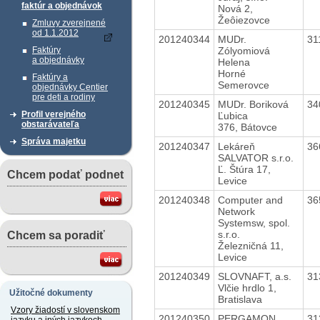
faktúr a objednávok
Nová 2,
Žeôiezovce
Zmluvy zverejnené
od 1.1.2012
201240344
MUDr.
31
Zólyomiová
Faktúry
a objednávky
Helena
Horné
Faktúry a
Semerovce
objednávky Centier
pre deti a rodiny
201240345
MUDr. Boriková
34
Profil verejného
Ľubica
obstarávateľa
376, Bátovce
Správa majetku
201240347
Lekáreň
36
SALVATOR s.r.o.
Ľ. Štúra 17,
Chcem podať podnet
Levice
201240348
Computer and
36
Network
Systemsw, spol.
s.r.o.
Chcem sa poradiť
Železničná 11,
Levice
201240349
SLOVNAFT, a.s.
31
Vlčie hrdlo 1,
Užitočné dokumenty
Bratislava
Vzory žiadostí v slovenskom
201240350
PERGAMON
31