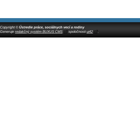
Copyright ©
Ústredie práce, sociálnych vecí a rodiny
Generuje
redakčný systém BUXUS CMS
spoločnosti
ui42
.