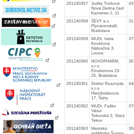
201240357
Judita Tricková
43
Nová Dedna časť
Kamenec č. 11
201240358
ŠEVT a.s.
31
Plynárenská6,
Bratislava
201240359
MUDr. Iveta
37
Kováčová
Nábrežná 3,
Levice
201240360
NOVOPHARM,
35
s.r.o.
Einsteinova 23-
25, Bratislava
201240361
Doktor Rusznýak,
44
s.r.o.
Hiezdoslavova
17, Šahy
201240362
MUDr. Faško
37
Viktor
Tekovská 3, Starý
Tekov
201240363
Mestská
35
poliklinika Šurany