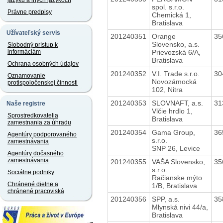
jazyku a iných jazykoch
spol. s.r.o.
Právne predpisy
Chemická 1,
Bratislava
Užívateľský servis
201240351
Orange
35
Slovensko, a.s.
Slobodný prístup k
Prievozská 6/A,
informáciám
Bratislava
Ochrana osobných údajov
201240352
V.I. Trade s.r.o.
30
Oznamovanie
Novozámocká
protispoločenskej činnosti
102, Nitra
201240353
SLOVNAFT, a.s.
31
Naše registre
Vlčie hrdlo 1,
Sprostredkovatelia
Bratislava
zamestnania za úhradu
201240354
Gama Group,
36
Agentúry podporovaného
s.r.o.
zamestnávania
SNP 26, Levice
Agentúry dočasného
zamestnávania
201240355
VAŠA Slovensko,
35
s.r.o.
Sociálne podniky
Račianske mýto
Chránené dielne a
1/B, Bratislava
chránené pracoviská
201240356
SPP, a.s.
35
Mlynská nivi 44/a,
Bratislava