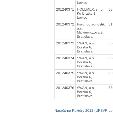
Levice
201240371
HOLLMEX, s.r.o.
36
Ku Bratke 1,
Levice
201240372
Psychodiagnostik,
31
a.s.
Mickiewiczova 2,
Bratislava
201240373
SWAN, a.s.
35
Borská 6,
Bratislava
201240374
SWAN, a.s.
35
Borská 6,
Bratislava
201240375
SWAN, a.s.
35
Borská 6,
Bratislava
201240376
SWAN, a.s.
35
Borská 6,
Bratislava
Naspäť na Faktúry 2012 (ÚPSVR Lev