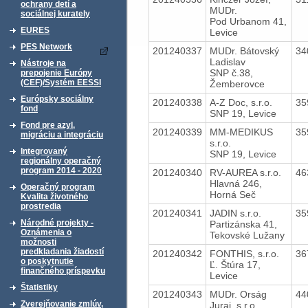
ochrany detí a
MUDr.
sociálnej kurately
Pod Urbanom 41,
EURES
Levice
PES Network
201240337
MUDr. Bátovský
34
Ladislav
Nástroje na
SNP č.38,
prepojenie Európy
(CEF)/Systém EESSI
Žemberovce
Európsky sociálny
201240338
A-Z Doc, s.r.o.
35
fond
SNP 19, Levice
Fond pre azyl,
201240339
MM-MEDIKUS
35
migráciu a integráciu
s.r.o.
Integrovaný
SNP 19, Levice
regionálny operačný
program 2014 - 2020
201240340
RV-AUREA s.r.o.
46
Hlavná 246,
Operačný program
Horná Seč
Kvalita životného
prostredia
201240341
JADIN s.r.o.
35
Národné projekty -
Partizánska 41,
Oznámenia o
Tekovské Lužany
možnosti
predkladania žiadostí
201240342
FONTHIS, s.r.o.
36
o poskytnutie
Ľ. Štúra 17,
finančného príspevku
Levice
Štatistiky
201240343
MUDr. Orság
44
Zverejňovanie zmlúv,
Juraj, s.r.o.