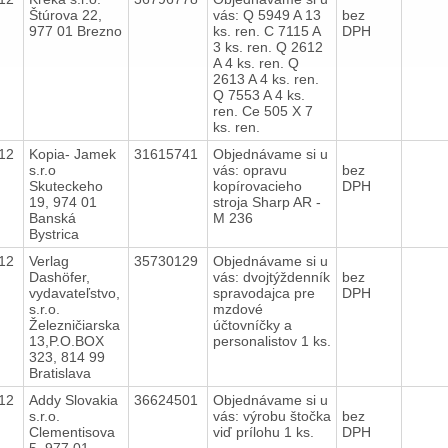
Štúrova 22,
vás: Q 5949 A 13
bez
977 01 Brezno
ks. ren. C 7115 A
DPH
3 ks. ren. Q 2612
A 4 ks. ren. Q
2613 A 4 ks. ren.
Q 7553 A 4 ks.
ren. Ce 505 X 7
ks. ren.
012
Kopia- Jamek
31615741
Objednávame si u
s.r.o
vás: opravu
bez
Skuteckeho
kopírovacieho
DPH
19, 974 01
stroja Sharp AR -
Banská
M 236
Bystrica
012
Verlag
35730129
Objednávame si u
Dashöfer,
vás: dvojtýždenník
bez
vydavateľstvo,
spravodajca pre
DPH
s.r.o.
mzdové
Železničiarska
účtovníčky a
13,P.O.BOX
personalistov 1 ks.
323, 814 99
Bratislava
012
Addy Slovakia
36624501
Objednávame si u
s.r.o.
vás: výrobu štočka
bez
Clementisova
viď prílohu 1 ks.
DPH
5, 977 01