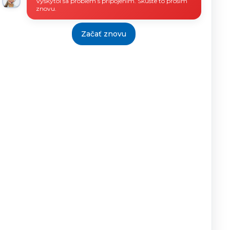
Vyskytol sa problém s pripojením. Skúste to prosím
znovu.
Začať znovu