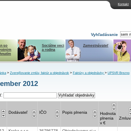
Kontakt
Vyhľadávanie
n so
Sociálne veci
Zamestnávateľ
votným
a rodina
ihnutím
>
>
>
ánka
Zverejňovanie zmlúv, faktúr a objednávok
Faktúry a objednávky
UPSVR Brezno
ember 2012
ť:
Dodávateľ
IČO
Popis plnenia
Hodnota
plnenia
Zmluv
v €
012
Kreka s.r.o.
36796778
Objednávame si u