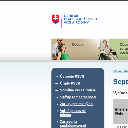
Občan
Obča
zdra
post
Hlavná str
Ústredie PSVR
Sept
Úrady PSVR
Sociálne veci a rodina
Vyhľada
Služby zamestnanosti
Záruky pre mladých
Interné
Voľné pracovné
číslo
miesta
Zariadenia
sociálnoprávnej
105/2