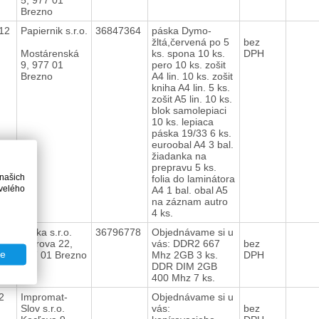
Brezno
012
Papiernik s.r.o.
36847364
páska Dymo-
žltá,červená po 5
bez
Mostárenská
ks. spona 10 ks.
DPH
9, 977 01
pero 10 ks. zošit
Brezno
A4 lin. 10 ks. zošit
kniha A4 lin. 5 ks.
zošit A5 lin. 10 ks.
blok samolepiaci
10 ks. lepiaca
páska 19/33 6 ks.
euroobal A4 3 bal.
žiadanka na
prepravu 5 ks.
 našich
folia do laminátora
velého
A4 1 bal. obal A5
na záznam autro
4 ks.
012
Kreka s.r.o.
36796778
Objednávame si u
Štúrova 22,
vás: DDR2 667
bez
te
977 01 Brezno
Mhz 2GB 3 ks.
DPH
DDR DIM 2GB
400 Mhz 7 ks.
12
Impromat-
Objednávame si u
Slov s.r.o.
vás:
bez