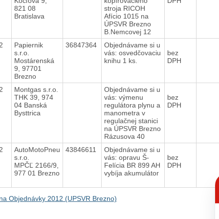
Kocľova 9,
kopírovacieho
DPH
821 08
stroja RICOH
Bratislava
Afício 1015 na
ÚPSVR Brezno
B.Nemcovej 12
12
Papiernik
36847364
Objednávame si u
s.r.o.
vás: osvedčovaciu
bez
Mostárenská
knihu 1 ks.
DPH
9, 97701
Brezno
12
Montgas s.r.o.
Objednávame si u
THK 39, 974
vás: výmenu
bez
04 Banská
regulátora plynu a
DPH
Bysttrica
manometra v
regulačnej stanici
na ÚPSVR Brezno
Rázusova 40
12
AutoMotoPneu
43846611
Objednávame si u
s.r.o.
vás: opravu Š-
bez
MPČĽ 2166/9,
Felícia BR 899 AH
DPH
977 01 Brezno
vybíja akumulátor
C
p
na Objednávky 2012 (UPSVR Brezno)