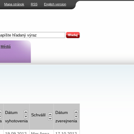
Mapa stránok
RSS
English version
Médiá
Dátum
Dátum
Schválil
a
vyhotovenia
zverejnenia
19.09.2012
Mgr Anna
17.10.2012