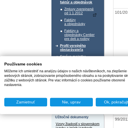
faktúr a objednávok
Zmluvy zverejnené
101/2
od 1.1.2012
Faktúry
a objednávky
Faktúry a
objednávky Centier
pre deti a rodiny
Profil verejného
obstarávateľa
Správa majetku
Používame cookies
Chcem podať podnet
Môžeme ich umiestniť na analýzu údajov o našich návštevníkoch, na zlepšenie
webových stránok, zobrazovanie prispôsobeného obsahu a na poskytovanie sk
zážitku z webových stránok. Pre viac informácií o cookies používame otvorené
nastavenia.
100/2
Chcem sa poradiť
Zamietnuť
Nie, uprav
Ok, pokračuj
Užitočné dokumenty
99/20
Vzory žiadostí v slovenskom