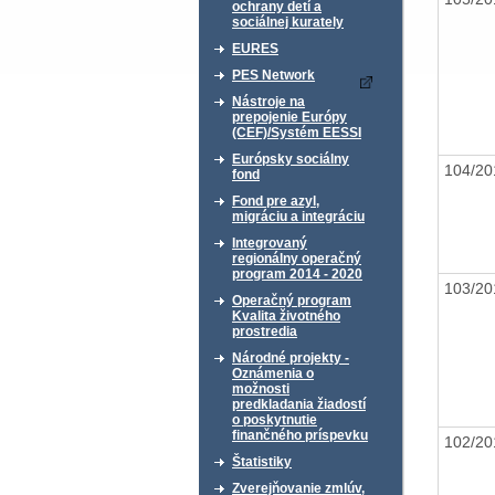
ochrany detí a
sociálnej kurately
EURES
PES Network
Nástroje na
prepojenie Európy
(CEF)/Systém EESSI
Európsky sociálny
104/2
fond
Fond pre azyl,
migráciu a integráciu
Integrovaný
regionálny operačný
program 2014 - 2020
103/2
Operačný program
Kvalita životného
prostredia
Národné projekty -
Oznámenia o
možnosti
predkladania žiadostí
o poskytnutie
finančného príspevku
102/2
Štatistiky
Zverejňovanie zmlúv,