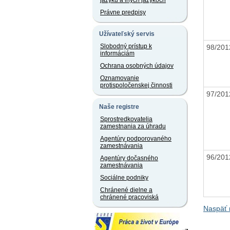
jazyku a iných jazykoch
Právne predpisy
Užívateľský servis
Slobodný prístup k
98/20
informáciám
Ochrana osobných údajov
Oznamovanie
protispoločenskej činnosti
97/20
Naše registre
Sprostredkovatelia
zamestnania za úhradu
Agentúry podporovaného
zamestnávania
96/20
Agentúry dočasného
zamestnávania
Sociálne podniky
Chránené dielne a
chránené pracoviská
Naspäť 