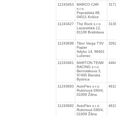
11243453
MARCO CAR
317
s.r.o.
Popradská 88,
04011 Košice
11243427
The Rock s.r.o.
313
Lazaretská 12,
81108 Bratislava
11243698
Tibor Varga TSV
326
Papier
Adyho 14, 98401
Lučenec
11243461
MARTON TEAM
446
RACING s.r.o.
Bernolákova 3,
97405 Banská
Bystrica
11243683
AutoFlex s.r.o.
461
Rubínová 590/4,
01009 Žilina
11243682
AutoFlex s.r.o.
461
Rubínová 590/4,
01009 Žilina