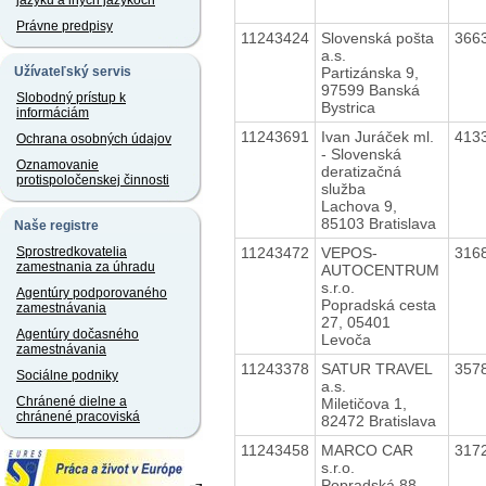
jazyku a iných jazykoch
Právne predpisy
11243424
Slovenská pošta
366
a.s.
Partizánska 9,
Užívateľský servis
97599 Banská
Slobodný prístup k
Bystrica
informáciám
11243691
Ivan Juráček ml.
413
Ochrana osobných údajov
- Slovenská
Oznamovanie
deratizačná
protispoločenskej činnosti
služba
Lachova 9,
85103 Bratislava
Naše registre
11243472
VEPOS-
316
Sprostredkovatelia
zamestnania za úhradu
AUTOCENTRUM
s.r.o.
Agentúry podporovaného
Popradská cesta
zamestnávania
27, 05401
Agentúry dočasného
Levoča
zamestnávania
11243378
SATUR TRAVEL
357
Sociálne podniky
a.s.
Chránené dielne a
Miletičova 1,
chránené pracoviská
82472 Bratislava
11243458
MARCO CAR
317
s.r.o.
Popradská 88,