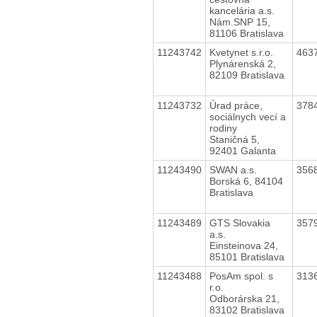
kancelária a.s.
Nám.SNP 15,
81106 Bratislava
11243742
Kvetynet s.r.o.
463
Plynárenská 2,
82109 Bratislava
11243732
Úrad práce,
378
sociálnych vecí a
rodiny
Staničná 5,
92401 Galanta
11243490
SWAN a.s.
356
Borská 6, 84104
Bratislava
11243489
GTS Slovakia
357
a.s.
Einsteinova 24,
85101 Bratislava
11243488
PosAm spol. s
313
r.o.
Odborárska 21,
83102 Bratislava