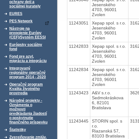
ochrany detí a
Jesenského
sociálnej kurately
4703, 96001
EURES
Zvolen
PES Network
11243051
Xepap spol. s r.o.
316
Jesenského
Nástroje na
4703, 96001
prepojenie Európy
(CEF)/Systém EESSI
Zvolen
Európsky sociálny
11242833
Xepap spol. s r.o.
316
fond
Jesenského
4703, 96001
Fond pre azyl,
Zvolen
migráciu a integráciu
Integrovaný
11242834
Xepap spol. s r.o.
316
regionálny operačný
Jesenského
program 2014 - 2020
4703, 96001
Zvolen
Operačný program
Kvalita životného
11243423
A&V s.r.o.
362
prostredia
Sedmokráskova
Národné projekty -
6, 82101
Oznámenia o
Bratislava
možnosti
predkladania žiadostí
o poskytnutie
11243445
STORIN spol. s
313
finančného príspevku
r.o.
Štatistiky
Riazanská 57,
83103 Bratislava
Zverejňovanie zmlúv,