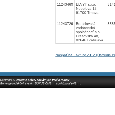
11243469
ELVYT s.r.o.
314
Nobelova 12,
91700 Trnava
11243729
Bratislavská
358
vodárenská
spoločnosť a.s.
Prešovská 48,
82646 Bratislava
Naspäť na Faktúry 2012 (Ústredie Br
Copyright ©
Ústredie práce, sociálnych vecí a rodiny
Generuje
redakčný systém BUXUS CMS
spoločnosti
ui42
.