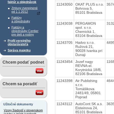
faktúr a objednávok
11243050
OKAT PLUS s.r.o.
357
Bohrova 5,
Zmluvy zverejnené
od 1.1.2012
85101 Bratislava
Faktúry
a objednávky
11243038
PERGAMON
313
spol. s r.o.
Faktúry a
objednávky Centier
Chemická 1,
pre deti a rodiny
83104 Bratislava
Profil verejného
11243705
Hadvo s.r.o.
449
obstarávateľa
Ružová 21,
90028 Ivanka pri
Správa majetku
Dunaji
11243454
Jozef nagy
116
Chcem podať podnet
REVNA-el.
Korytnická 18/B,
82106 Bratislava
11243398
Air Publishing
464
Chcem sa poradiť
s.r.o.
Tomášikova
2481/49, 05801
Poprad
11243112
AutoCont SK a.s.
363
Užitočné dokumenty
Eisteinova 24,
Vzory žiadostí v slovenskom
85101 Bratislava