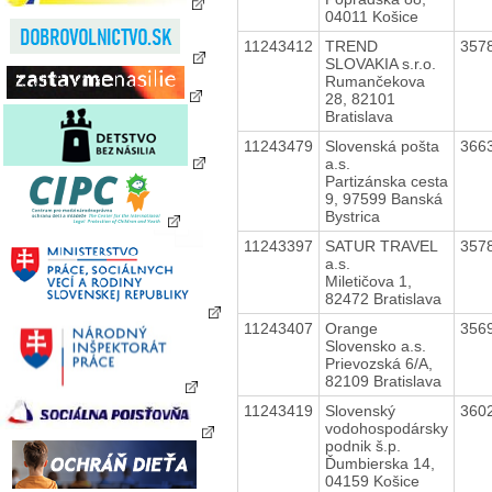
04011 Košice
11243412
TREND
357
SLOVAKIA s.r.o.
Rumančekova
28, 82101
Bratislava
11243479
Slovenská pošta
366
a.s.
Partizánska cesta
9, 97599 Banská
Bystrica
11243397
SATUR TRAVEL
357
a.s.
Miletičova 1,
82472 Bratislava
11243407
Orange
356
Slovensko a.s.
Prievozská 6/A,
82109 Bratislava
11243419
Slovenský
360
vodohospodársky
podnik š.p.
Ďumbierska 14,
04159 Košice