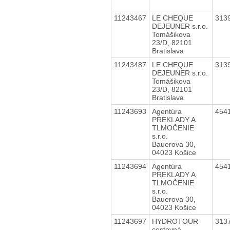
11243467
LE CHEQUE
313
DEJEUNER s.r.o.
Tomášikova
23/D, 82101
Bratislava
11243487
LE CHEQUE
313
DEJEUNER s.r.o.
Tomášikova
23/D, 82101
Bratislava
11243693
Agentúra
454
PREKLADY A
TLMOČENIE
s.r.o.
Bauerova 30,
04023 Košice
11243694
Agentúra
454
PREKLADY A
TLMOČENIE
s.r.o.
Bauerova 30,
04023 Košice
11243697
HYDROTOUR
313
cestovná