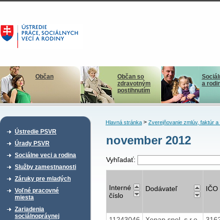
Občan
Občan so
Sociál
zdravotným
a rodi
postihnutím
>
Hlavná stránka
Zverejňovanie zmlúv, faktúr 
Ústredie PSVR
november 2012
Úrady PSVR
Sociálne veci a rodina
Vyhľadať:
Služby zamestnanosti
Záruky pre mladých
Interné
Dodávateľ
IČO
Voľné pracovné
číslo
miesta
Zariadenia
sociálnoprávnej
11243046
Xepap spol. s r.o.
316