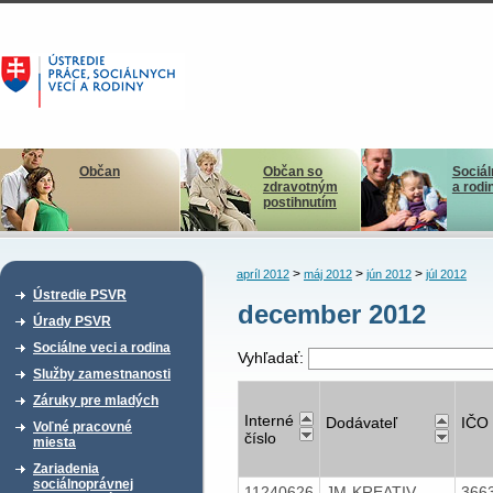
Občan
Občan so
Sociál
zdravotným
a rodi
postihnutím
>
>
>
apríl 2012
máj 2012
jún 2012
júl 2012
Ústredie PSVR
december 2012
Úrady PSVR
Sociálne veci a rodina
Vyhľadať:
Služby zamestnanosti
Záruky pre mladých
Interné
Dodávateľ
IČO
Voľné pracovné
číslo
miesta
Zariadenia
sociálnoprávnej
11240626
JM-KREATIV,
366