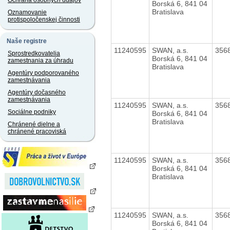
Ochrana osobných údajov
Borská 6, 841 04
Bratislava
Oznamovanie
protispoločenskej činnosti
Naše registre
11240595
SWAN, a.s.
356
Sprostredkovatelia
Borská 6, 841 04
zamestnania za úhradu
Bratislava
Agentúry podporovaného
zamestnávania
Agentúry dočasného
zamestnávania
11240595
SWAN, a.s.
356
Sociálne podniky
Borská 6, 841 04
Bratislava
Chránené dielne a
chránené pracoviská
11240595
SWAN, a.s.
356
Borská 6, 841 04
Bratislava
11240595
SWAN, a.s.
356
Borská 6, 841 04