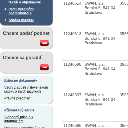
faktúr a objednávok
11240614
SWAN, a.s.
356
Borská 6, 841 04
Profil verejného
Bratislava
obstarávateľa
Správa majetku
Chcem podať podnet
11240613
SWAN, a.s.
356
Borská 6, 841 04
Bratislava
Chcem sa poradiť
11240598
SWAN, a.s.
356
Borská 6, 841 04
Bratislava
Užitočné dokumenty
Vzory žiadostí v slovenskom
jazyku a iných jazykoch
11240597
SWAN, a.s.
356
Právne predpisy
Borská 6, 841 04
Bratislava
Užívateľský servis
Slobodný prístup k
informáciám
11240596
SWAN, a.s.
356