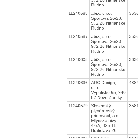
Rudno
11240588
abiX, s.r.o.
363
Športová 26/23,
972 26 Nitrianske
Rudno
11240587
abiX, s.r.o.
363
Športová 26/23,
972 26 Nitrianske
Rudno
11240605
abiX, s.r.o.
363
Športová 26/23,
972 26 Nitrianske
Rudno
11240636
ARC Design,
438
s.r.o.
Výpalisko 65, 940
82 Nové Zámky
11240579
Slovenský
358
plynárenský
priemysel, a.s.
Mlynské nivy
44/A, 825 11
Bratislava 26