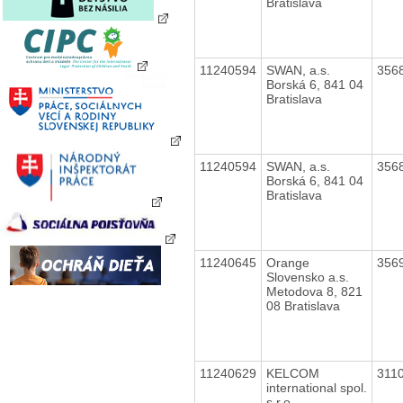
Bratislava
11240594
SWAN, a.s.
356
Borská 6, 841 04
Bratislava
11240594
SWAN, a.s.
356
Borská 6, 841 04
Bratislava
11240645
Orange
356
Slovensko a.s.
Metodova 8, 821
08 Bratislava
11240629
KELCOM
311
international spol.
s r.o.