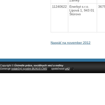
Zámky
11240622
Enerbyt s.r.o.
367
Lipová 1, 943 01
Štúrovo
Naspäť na november 2012
Copyright ©
Ústredie práce, sociálnych vecí a rodiny
Generuje
redakčný systém BUXUS CMS
spoločnosti
ui42
.