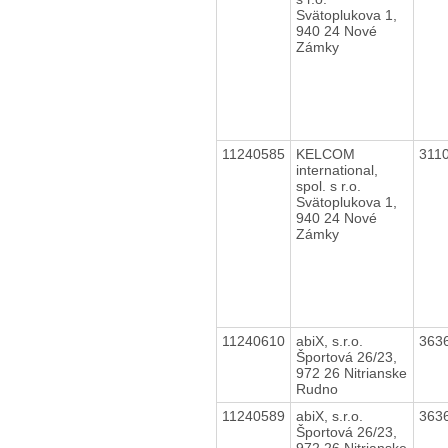
Svätoplukova 1,
940 24 Nové
Zámky
11240585
KELCOM
311
international,
spol. s r.o.
Svätoplukova 1,
940 24 Nové
Zámky
11240610
abiX, s.r.o.
363
Športová 26/23,
972 26 Nitrianske
Rudno
11240589
abiX, s.r.o.
363
Športová 26/23,
972 26 Nitrianske