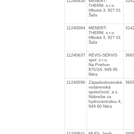
11240630
MENERT-
314
THERM, s.r.o.
Hlboká 3, 927 01
Šaľa
11240584
MENERT-
314
THERM, s.r.o.
Hlboká 3, 927 01
Šaľa
11240637
REVIS-SERVIS
366
spol. s r.o.
Na Priehon
875/2A, 949 05
Nitra
11240590
Západoslovenská
365
vodárenská
spoločnosť, a.s.
Nábrežie za
hydrocentrálou 4,
949 60 Nitra
11240641
MUDr. Janík
340