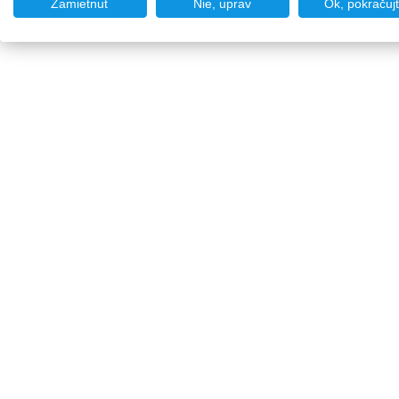
Zamietnuť
Nie, uprav
Ok, pokračuj