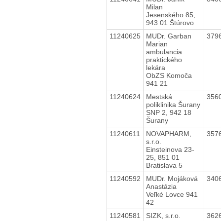
Milan
Jesenského 85,
943 01 Štúrovo
11240625
MUDr. Garban
379
Marian
ambulancia
praktického
lekára
ObZS Komoča
941 21
11240624
Mestská
356
poliklinika Šurany
SNP 2, 942 18
Šurany
11240611
NOVAPHARM,
357
s.r.o.
Einsteinova 23-
25, 851 01
Bratislava 5
11240592
MUDr. Mojáková
340
Anastázia
Veľké Lovce 941
42
11240581
SIZK, s.r.o.
362