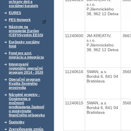
ochrany detí a
s.r.o.
sociálnej kurately
P.Jilemnického
EURES
38, 962 12 Detva
PES Network
Nástroje na
prepojenie Európy
(CEF)/Systém EESSI
11240600
JM-KREATIV,
366
s.r.o.
Európsky sociálny
P.Jilemnického
fond
38, 962 12 Detva
Fond pre azyl,
migráciu a integráciu
Integrovaný
regionálny operačný
11240616
SWAN, a.s.
356
program 2014 - 2020
Borská 6, 841 04
Operačný program
Bratislava
Kvalita životného
prostredia
Národné projekty -
Oznámenia o
11240615
SWAN, a.s.
356
možnosti
predkladania žiadostí
Borská 6, 841 04
o poskytnutie
Bratislava
finančného príspevku
Štatistiky
Zverejňovanie zmlúv,