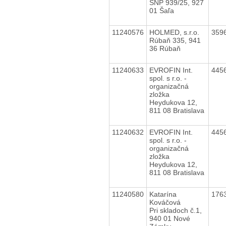
SNP 939/25, 927
01 Šaľa
11240576
HOLMED, s.r.o.
359
Rúbaň 335, 941
36 Rúbaň
11240633
EVROFIN Int.
445
spol. s r.o. -
organizačná
zložka
Heydukova 12,
811 08 Bratislava
11240632
EVROFIN Int.
445
spol. s r.o. -
organizačná
zložka
Heydukova 12,
811 08 Bratislava
11240580
Katarína
176
Kováčová
Pri skladoch č.1,
940 01 Nové