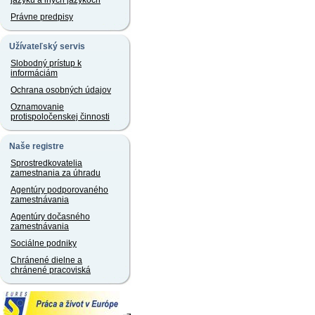
jazyku a iných jazykoch
Právne predpisy
Užívateľský servis
Slobodný prístup k
informáciám
Ochrana osobných údajov
Oznamovanie
protispoločenskej činnosti
Naše registre
Sprostredkovatelia
zamestnania za úhradu
Agentúry podporovaného
zamestnávania
Agentúry dočasného
zamestnávania
Sociálne podniky
Chránené dielne a
chránené pracoviská