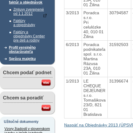
faktúr a objednávok
01 Žilina
Zmluvy zverejnené
3/2013
Poradca
30794587
od 1.1.2012
s.r.o.
Faktúry
Pri
a objednávky
celulózke
40, 010 01
Faktúry a
Žilina
objednávky Centier
pre deti a rodiny
6/2013
Poradca
31592503
Profil verejného
podnikateľa
obstarávateľa
spol. s.r.o.
Martina
Správa majetku
Rázusa
23A, 010
Chcem podať podnet
01 Žilina
1/2013
LE
31396674
CHEQUE
DEJEUNER
s.r.o.
Chcem sa poradiť
Tomašikova
23/D, 821
01
Bratislava
Užitočné dokumenty
Naspäť na Objednávky 2013 (ÚPSVR
Vzory žiadostí v slovenskom