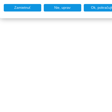
Zamietnuť
Nie, uprav
Ok, pokračuj