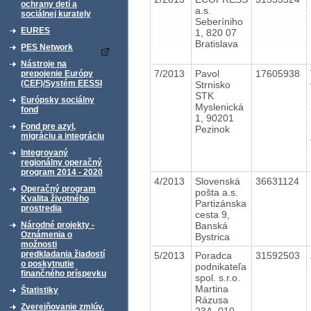
ochrany detí a
a.s.
sociálnej kurately
Seberíniho
EURES
1, 820 07
Bratislava
PES Network
Nástroje na
7/2013
Pavol
17605938
prepojenie Európy
(CEF)/Systém EESSI
Strnisko
STK
Európsky sociálny
Myslenická
fond
1, 90201
Fond pre azyl,
Pezinok
migráciu a integráciu
Integrovaný
regionálny operačný
program 2014 - 2020
4/2013
Slovenská
36631124
Operačný program
pošta a.s.
Kvalita životného
Partizánska
prostredia
cesta 9,
Banská
Národné projekty -
Oznámenia o
Bystrica
možnosti
predkladania žiadostí
5/2013
Poradca
31592503
o poskytnutie
podnikateľa
finančného príspevku
spol. s.r.o.
Martina
Štatistiky
Rázusa
Zverejňovanie zmlúv,
23A, 010