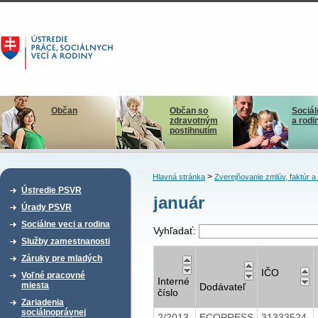
Občan
Občan so
Sociál
zdravotným
a rodi
postihnutím
>
Hlavná stránka
Zverejňovanie zmlúv, faktúr 
Ústredie PSVR
január
Úrady PSVR
Sociálne veci a rodina
Vyhľadať:
Služby zamestnanosti
Záruky pre mladých
IČO
Voľné pracovné
Interné
miesta
Dodávateľ
číslo
Zariadenia
sociálnoprávnej
2/2013
ECOPRESS
31333524