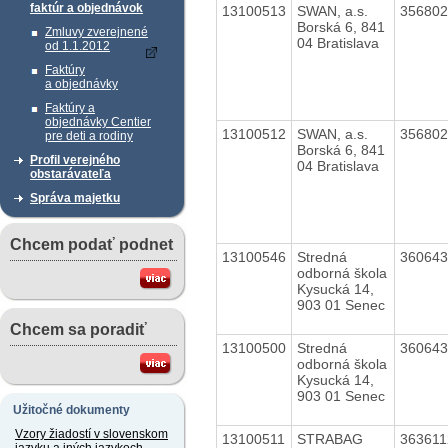
faktúr a objednávok
13100513
SWAN, a.s.
35680
Borská 6, 841
Zmluvy zverejnené
04 Bratislava
od 1.1.2012
Faktúry
a objednávky
Faktúry a
objednávky Centier
13100512
SWAN, a.s.
35680
pre deti a rodiny
Borská 6, 841
Profil verejného
04 Bratislava
obstarávateľa
Správa majetku
Chcem podať podnet
13100546
Stredná
36064
odborná škola
Kysucká 14,
903 01 Senec
Chcem sa poradiť
13100500
Stredná
36064
odborná škola
Kysucká 14,
903 01 Senec
Užitočné dokumenty
Vzory žiadostí v slovenskom
13100511
STRABAG
36361