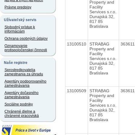
jazyku a iných jazykoch
Property and
Facility
Právne predpisy
Services s.r.o.
Dunajská 32,
Užívateľský servis
817 85
Bratislava
Slobodný prístup k
informáciám
Ochrana osobných údajov
13100510
STRABAG
36361
Oznamovanie
Property and
protispoločenskej činnosti
Facility
Services s.r.o.
Naše registre
Dunajská 32,
817 85
Sprostredkovatelia
Bratislava
zamestnania za úhradu
Agentúry podporovaného
zamestnávania
13100509
STRABAG
36361
Agentúry dočasného
Property and
zamestnávania
Facility
Sociálne podniky
Services s.r.o.
Dunajská 32,
Chránené dielne a
817 85
chránené pracoviská
Bratislava