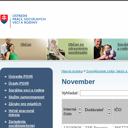
Občan
Občan so
Sociál
zdravotným
a rodi
postihnutím
>
Hlavná stránka
Zverejňovanie zmlúv, faktúr 
Ústredie PSVR
November
Úrady PSVR
Sociálne veci a rodina
Vyhľadať:
Služby zamestnanosti
Záruky pre mladých
Interné
Dodávateľ
IČO
Voľné pracovné
číslo
miesta
Zariadenia
sociálnoprávnej
13100505
ZSE Energia,
36677