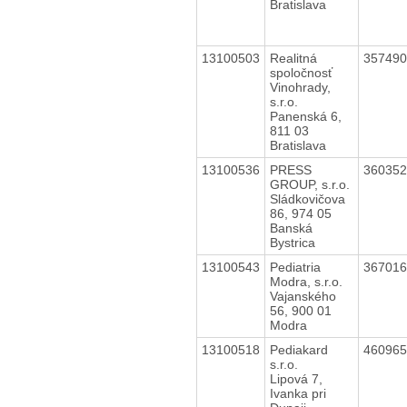
Bratislava
13100503
Realitná
35749
spoločnosť
Vinohrady,
s.r.o.
Panenská 6,
811 03
Bratislava
13100536
PRESS
36035
GROUP, s.r.o.
Sládkovičova
86, 974 05
Banská
Bystrica
13100543
Pediatria
36701
Modra, s.r.o.
Vajanského
56, 900 01
Modra
13100518
Pediakard
46096
s.r.o.
Lipová 7,
Ivanka pri