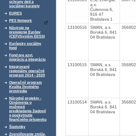
ochrany detí a
a.s.
sociálnej kurately
Čulenova 6,
EURES
816 47
Bratislava 1
PES Network
13100516
SWAN, a.s.
35680
Nástroje na
Borská 6, 841
prepojenie Európy
(CEF)/Systém EESSI
04 Bratislava
Európsky sociálny
fond
Fond pre azyl,
migráciu a integráciu
13100515
SWAN, a.s.
35680
Integrovaný
Borská 6, 841
regionálny operačný
04 Bratislava
program 2014 - 2020
Operačný program
Kvalita životného
prostredia
Národné projekty -
13100514
SWAN, a.s.
35680
Oznámenia o
Borská 6, 841
možnosti
predkladania žiadostí
04 Bratislava
o poskytnutie
finančného príspevku
Štatistiky
Zverejňovanie zmlúv,