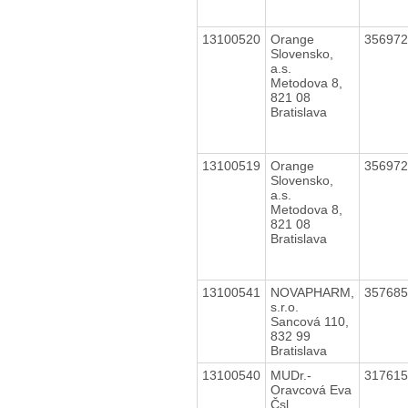
13100520
Orange
35697
Slovensko,
a.s.
Metodova 8,
821 08
Bratislava
13100519
Orange
35697
Slovensko,
a.s.
Metodova 8,
821 08
Bratislava
13100541
NOVAPHARM,
35768
s.r.o.
Sancová 110,
832 99
Bratislava
13100540
MUDr.-
31761
Oravcová Eva
Čsl.