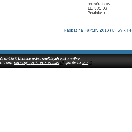
parašutistov
11, 831 03
Bratislava
Naspäť na Faktúry 2013 (ÚPSVR Pe
Copyright ©
Ústredie práce, sociálnych vecí a rodiny
Generuje
redakčný systém BUXUS CMS
spoločnosti
ui42
.