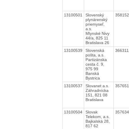
13100501
Slovenský
35815
plynárenský
priemyseľ,
a.s.
Mlynské Nivy
44/a, 825 11
Bratislava 26
13100539
Slovenská
36631
pošta, a.s.
Partizánska
cesta č. 9,
975 99
Banská
Bystrica
13100537
Slovanet a.s.
35765
Záhradnícka
151, 821 08
Bratislava
13100504
Slovak
35763
Telekom, a.s.
Bajkalská 28,
817 62