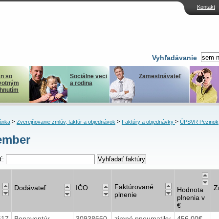
Kontakt
Vyhľadávanie
n so
Sociálne veci
Zamestnávateľ
votným
a rodina
ihnutím
>
>
>
ánka
Zverejňovanie zmlúv, faktúr a objednávok
Faktúry a objednávky
ÚPSVR Pezinok
ember
ť:
Faktúrované
Dodávateľ
IČO
Z
Hodnota
plnenie
plnenia v
€
617
Bonaventúr
30938660
zimné pneumatiky
456,00€