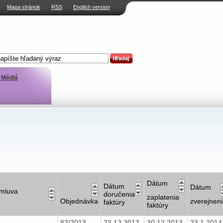
Mapa stránok
RSS
English version
Médiá
Dátum
Dátum
Dátum
mluva
doručenia
zaplatenia
Objednávka
zverejnen
faktúry
faktúry
82/2013
23.12.2013
30.12.2013
23.1.201