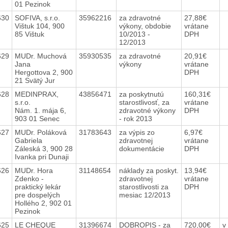
01 Pezinok
630
SOFIVA, s.r.o.
35962216
za zdravotné
27,88€
Vištuk 104, 900
výkony, obdobie
vrátane
85 Vištuk
10/2013 -
DPH
12/2013
629
MUDr. Muchová
35930535
za zdravotné
20,91€
Jana
výkony
vrátane
Hergottova 2, 900
DPH
21 Svätý Jur
628
MEDINPRAX,
43856471
za poskytnutú
160,31€
s.r.o.
starostlivosť, za
vrátane
Nám. 1. mája 6,
zdravotné výkony
DPH
903 01 Senec
- rok 2013
627
MUDr. Poláková
31783643
za výpis zo
6,97€
Gabriela
zdravotnej
vrátane
Záleská 3, 900 28
dokumentácie
DPH
Ivanka pri Dunaji
626
MUDr. Hora
31148654
náklady za poskyt.
13,94€
Zdenko -
zdravotnej
vrátane
praktický lekár
starostlivosti za
DPH
pre dospelých
mesiac 12/2013
Hollého 2, 902 01
Pezinok
625
LE CHEQUE
31396674
DOBROPIS - za
720,00€
v