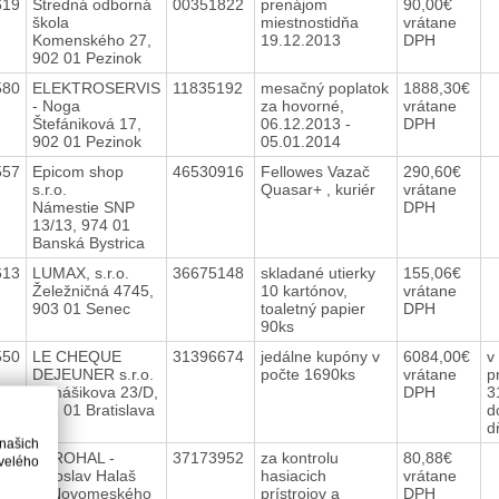
619
Stredná odborná
00351822
prenájom
90,00€
škola
miestnostidňa
vrátane
Komenského 27,
19.12.2013
DPH
902 01 Pezinok
580
ELEKTROSERVIS
11835192
mesačný poplatok
1888,30€
- Noga
za hovorné,
vrátane
Štefániková 17,
06.12.2013 -
DPH
902 01 Pezinok
05.01.2014
557
Epicom shop
46530916
Fellowes Vazač
290,60€
s.r.o.
Quasar+ , kuriér
vrátane
Námestie SNP
DPH
13/13, 974 01
Banská Bystrica
613
LUMAX, s.r.o.
36675148
skladané utierky
155,06€
Želežničná 4745,
10 kartónov,
vrátane
903 01 Senec
toaletný papier
DPH
90ks
550
LE CHEQUE
31396674
jedálne kupóny v
6084,00€
v
DEJEUNER s.r.o.
počte 1690ks
vrátane
p
Tomášikova 23/D,
DPH
3
821 01 Bratislava
d
2
d
 našich
598
PYROHAL -
37173952
za kontrolu
80,88€
velého
Jaroslav Halaš
hasiacich
vrátane
L. Novomeského
prístrojov a
DPH