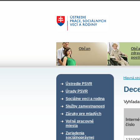
Občan
Obča
zdra
post
Hlavná str
Ústredie PSVR
Dec
Úrady PSVR
Sociálne veci a rodina
Vyhľada
Služby zamestnanosti
Záruky pre mladých
Interné
Voľné pracovné
číslo
miesta
Zariadenia
sociálnoprávnej
13100