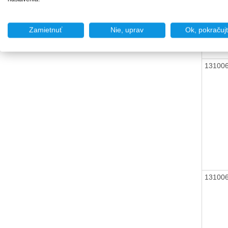
13100
Zamietnuť
Nie, uprav
Ok, pokračuj
13100
13100