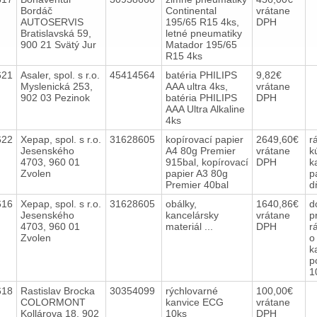
Bordáč
Continental
vrátane
AUTOSERVIS
195/65 R15 4ks,
DPH
Bratislavská 59,
letné pneumatiky
900 21 Svätý Jur
Matador 195/65
R15 4ks
621
Asaler, spol. s r.o.
45414564
batéria PHILIPS
9,82€
Myslenická 253,
AAA ultra 4ks,
vrátane
902 03 Pezinok
batéria PHILIPS
DPH
AAA Ultra Alkaline
4ks
622
Xepap, spol. s r.o.
31628605
kopírovací papier
2649,60€
r
Jesenského
A4 80g Premier
vrátane
k
4703, 960 01
915bal, kopírovací
DPH
k
Zvolen
papier A3 80g
p
Premier 40bal
d
616
Xepap, spol. s r.o.
31628605
obálky,
1640,86€
d
Jesenského
kancelársky
vrátane
p
4703, 960 01
materiál ...
DPH
r
Zvolen
o
k
p
1
618
Rastislav Brocka
30354099
rýchlovarné
100,00€
COLORMONT
kanvice ECG
vrátane
Kollárova 18, 902
10ks
DPH