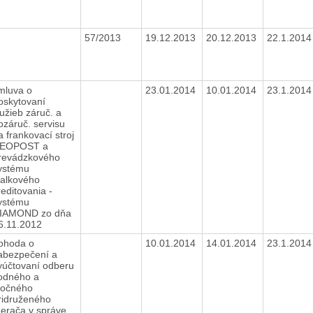
57/2013
19.12.2013
20.12.2013
22.1.201
mluva o
23.01.2014
10.01.2014
23.1.201
oskytovaní
lužieb záruč. a
ozáruč. servisu
a frankovací stroj
EOPOST a
revádzkového
ystému
ialkového
reditovania -
ystému
IAMOND zo dňa
6.11.2012
ohoda o
10.01.2014
14.01.2014
23.1.201
abezpečení a
yúčtovaní odberu
odného a
točného
ridruženého
erača v správe