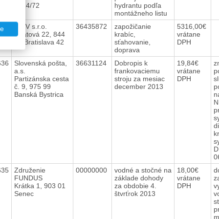
1214/72
hydrantu podľa
montážneho listu
601
TRIV s.r.o.
36435872
zapožičanie
5316,00€
te
Agátová 22, 844
krabíc,
vrátane
15 Bratislava 42
sťahovanie,
DPH
doprava
636
Slovenská pošta,
36631124
Dobropis k
19,84€
z
a.s.
frankovaciemu
vrátane
p
Partizánska cesta
stroju za mesiac
DPH
s
č. 9, 975 99
december 2013
p
Banská Bystrica
n
N
p
s
d
k
s
D
0
635
Združenie
00000000
vodné a stočné na
18,00€
d
FUNDUS
základe dohody
vrátane
z
Krátka 1, 903 01
za obdobie 4.
DPH
v
Senec
štvrťrok 2013
v
s
p
m