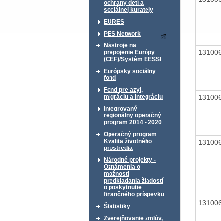
ochrany detí a
sociálnej kurately
EURES
PES Network
Nástroje na
13100
prepojenie Európy
(CEF)/Systém EESSI
Európsky sociálny
fond
Fond pre azyl,
13100
migráciu a integráciu
Integrovaný
regionálny operačný
program 2014 - 2020
Operačný program
Kvalita životného
13100
prostredia
Národné projekty -
Oznámenia o
možnosti
predkladania žiadostí
o poskytnutie
finančného príspevku
13100
Štatistiky
Zverejňovanie zmlúv,