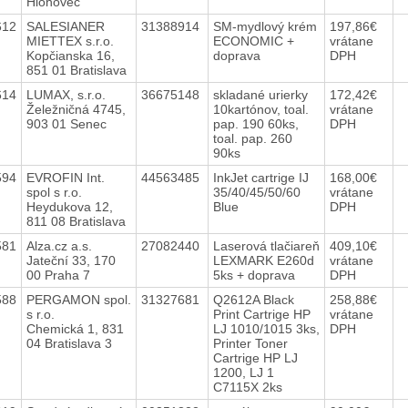
Hlohovec
612
SALESIANER
31388914
SM-mydlový krém
197,86€
MIETTEX s.r.o.
ECONOMIC +
vrátane
Kopčianska 16,
doprava
DPH
851 01 Bratislava
614
LUMAX, s.r.o.
36675148
skladané urierky
172,42€
Želežničná 4745,
10kartónov, toal.
vrátane
903 01 Senec
pap. 190 60ks,
DPH
toal. pap. 260
90ks
594
EVROFIN Int.
44563485
InkJet cartrige IJ
168,00€
spol s r.o.
35/40/45/50/60
vrátane
Heydukova 12,
Blue
DPH
811 08 Bratislava
581
Alza.cz a.s.
27082440
Laserová tlačiareň
409,10€
Jateční 33, 170
LEXMARK E260d
vrátane
00 Praha 7
5ks + doprava
DPH
588
PERGAMON spol.
31327681
Q2612A Black
258,88€
s r.o.
Print Cartrige HP
vrátane
Chemická 1, 831
LJ 1010/1015 3ks,
DPH
04 Bratislava 3
Printer Toner
Cartrige HP LJ
1200, LJ 1
C7115X 2ks