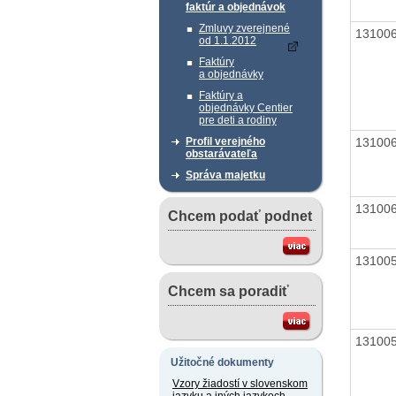
faktúr a objednávok
Zmluvy zverejnené
13100
od 1.1.2012
Faktúry
a objednávky
Faktúry a
objednávky Centier
pre deti a rodiny
13100
Profil verejného
obstarávateľa
Správa majetku
13100
Chcem podať podnet
13100
Chcem sa poradiť
13100
Užitočné dokumenty
Vzory žiadostí v slovenskom