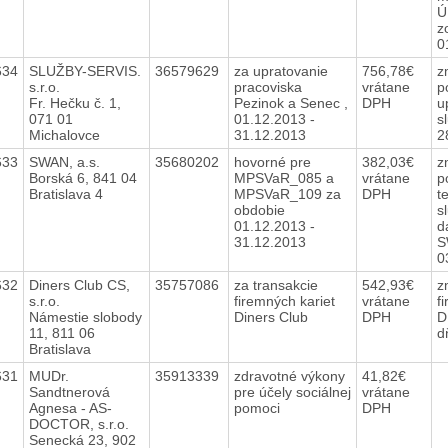
Ú
z
0
634
SLUŽBY-SERVIS.
36579629
za upratovanie
756,78€
z
s.r.o.
pracoviska
vrátane
p
Fr. Hečku č. 1,
Pezinok a Senec ,
DPH
u
071 01
01.12.2013 -
s
Michalovce
31.12.2013
2
633
SWAN, a.s.
35680202
hovorné pre
382,03€
z
Borská 6, 841 04
MPSVaR_085 a
vrátane
p
Bratislava 4
MPSVaR_109 za
DPH
t
obdobie
s
01.12.2013 -
d
31.12.2013
S
0
632
Diners Club CS,
35757086
za transakcie
542,93€
z
s.r.o.
firemných kariet
vrátane
f
Námestie slobody
Diners Club
DPH
D
11, 811 06
d
Bratislava
631
MUDr.
35913339
zdravotné výkony
41,82€
Sandtnerová
pre účely sociálnej
vrátane
Agnesa - AS-
pomoci
DPH
DOCTOR, s.r.o.
Senecká 23, 902