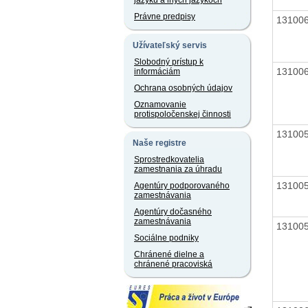
jazyku a iných jazykoch
Právne predpisy
13100
Užívateľský servis
Slobodný prístup k
13100
informáciám
Ochrana osobných údajov
Oznamovanie
protispoločenskej činnosti
13100
Naše registre
Sprostredkovatelia
zamestnania za úhradu
13100
Agentúry podporovaného
zamestnávania
Agentúry dočasného
zamestnávania
13100
Sociálne podniky
Chránené dielne a
chránené pracoviská