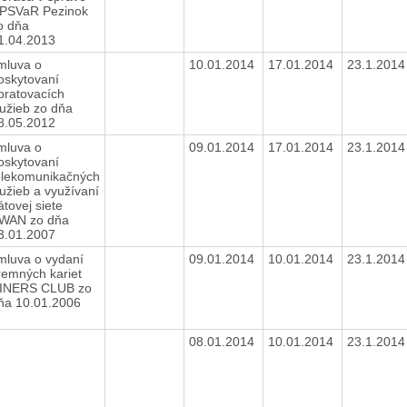
PSVaR Pezinok
o dňa
1.04.2013
mluva o
10.01.2014
17.01.2014
23.1.201
oskytovaní
pratovacích
lužieb zo dňa
8.05.2012
mluva o
09.01.2014
17.01.2014
23.1.201
oskytovaní
elekomunikačných
lužieb a využívaní
átovej siete
WAN zo dňa
3.01.2007
mluva o vydaní
09.01.2014
10.01.2014
23.1.201
iremných kariet
INERS CLUB zo
ňa 10.01.2006
08.01.2014
10.01.2014
23.1.201