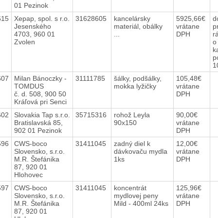
01 Pezinok
615
Xepap, spol. s r.o.
31628605
kancelársky
5925,66€
d
Jesenského
materiál, obálky
vrátane
p
4703, 960 01
...
DPH
r
Zvolen
o
k
p
1
607
Milan Bánoczky -
31111785
šálky, podšálky,
105,48€
TOMDUS
mokka lyžičky
vrátane
č. d. 508, 900 50
DPH
Kráľová pri Senci
602
Slovakia Tap s.r.o.
35715316
rohož Leyla
90,00€
Bratislavská 85,
90x150
vrátane
902 01 Pezinok
DPH
596
CWS-boco
31411045
zadný diel k
12,00€
Slovensko, s.r.o.
dávkovaču mydla
vrátane
M.R. Štefánika
1ks
DPH
87, 920 01
Hlohovec
597
CWS-boco
31411045
koncentrát
125,96€
Slovensko, s.r.o.
mydlovej peny
vrátane
M.R. Štefánika
Mild - 400ml 24ks
DPH
87, 920 01