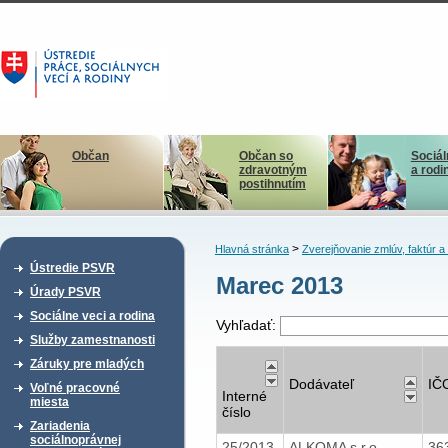
Občan
Občan so
Sociál
zdravotným
a rodi
postihnutím
>
Hlavná stránka
Zverejňovanie zmlúv, faktúr 
Ústredie PSVR
Marec 2013
Úrady PSVR
Sociálne veci a rodina
Vyhľadať:
Služby zamestnanosti
Záruky pre mladých
Dodávateľ
IČ
Voľné pracovné
Interné
miesta
číslo
Zariadenia
sociálnoprávnej
25/2013
ALKOMA s.r.o.
36