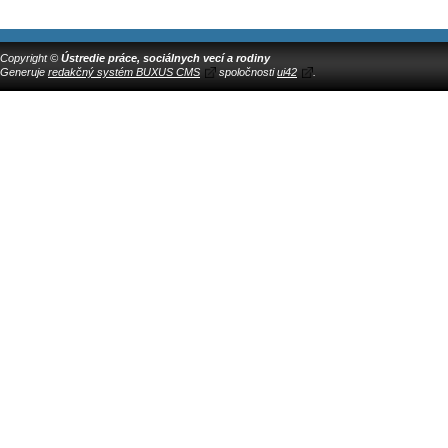
Copyright ©
Ústredie práce, sociálnych vecí a rodiny
Generuje
redakčný systém BUXUS CMS
spoločnosti
ui42
.