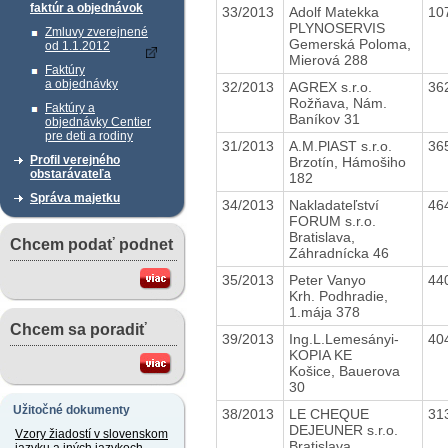
faktúr a objednávok
33/2013
Adolf Matekka
10
PLYNOSERVIS
Zmluvy zverejnené
Gemerská Poloma,
od 1.1.2012
Mierová 288
Faktúry
a objednávky
32/2013
AGREX s.r.o.
36
Rožňava, Nám.
Faktúry a
Baníkov 31
objednávky Centier
pre deti a rodiny
31/2013
A.M.PlAST s.r.o.
36
Profil verejného
Brzotín, Hámošiho
obstarávateľa
182
Správa majetku
34/2013
Nakladateľství
46
FORUM s.r.o.
Bratislava,
Chcem podať podnet
Záhradnícka 46
35/2013
Peter Vanyo
44
Krh. Podhradie,
1.mája 378
Chcem sa poradiť
39/2013
Ing.L.Lemesányi-
40
KOPIA KE
Košice, Bauerova
30
Užitočné dokumenty
38/2013
LE CHEQUE
31
DEJEUNER s.r.o.
Vzory žiadostí v slovenskom
Bratislava,