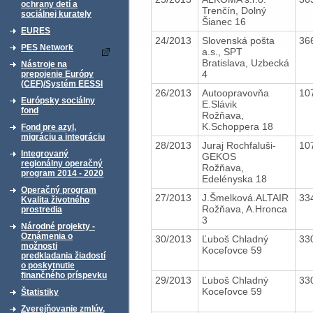
ochrany detí a
Trenčín, Dolný
sociálnej kurately
Šianec 16
EURES
24/2013
Slovenská pošta
36
PES Network
a.s., SPT
Bratislava, Uzbecká
Nástroje na
4
prepojenie Európy
(CEF)/Systém EESSI
26/2013
Autoopravovňa
10
Európsky sociálny
E.Slávik
fond
Rožňava,
K.Schoppera 18
Fond pre azyl,
migráciu a integráciu
28/2013
Juraj Rochfaluši-
10
Integrovaný
GEKOS
regionálny operačný
Rožňava,
program 2014 - 2020
Edelényska 18
Operačný program
27/2013
J.Šmelková.ALTAIR
33
Kvalita životného
Rožňava, A.Hronca
prostredia
3
Národné projekty -
Oznámenia o
30/2013
Ľuboš Chladný
33
možnosti
Koceľovce 59
predkladania žiadostí
o poskytnutie
finančného príspevku
29/2013
Ľuboš Chladný
33
Koceľovce 59
Štatistiky
Zverejňovanie zmlúv,