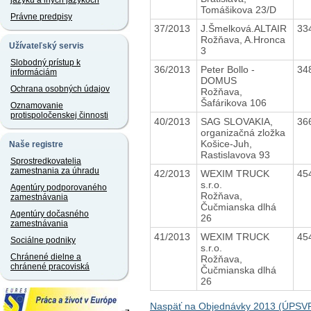
jazyku a iných jazykoch
Tomášikova 23/D
Právne predpisy
37/2013
J.Šmelková.ALTAIR
33
Rožňava, A.Hronca
Užívateľský servis
3
Slobodný prístup k
36/2013
Peter Bollo -
34
informáciám
DOMUS
Ochrana osobných údajov
Rožňava,
Šafárikova 106
Oznamovanie
protispoločenskej činnosti
40/2013
SAG SLOVAKIA,
36
organizačná zložka
Košice-Juh,
Naše registre
Rastislavova 93
Sprostredkovatelia
zamestnania za úhradu
42/2013
WEXIM TRUCK
45
s.r.o.
Agentúry podporovaného
Rožňava,
zamestnávania
Čučmianska dlhá
Agentúry dočasného
26
zamestnávania
41/2013
WEXIM TRUCK
45
Sociálne podniky
s.r.o.
Chránené dielne a
Rožňava,
chránené pracoviská
Čučmianska dlhá
26
Naspäť na Objednávky 2013 (ÚPSV