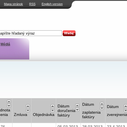
Mapa stránok
RSS
English version
Médiá
Dátum
Dátum
Dátum
dnota
doručenia
zaplatenia
nenia
Zmluva
Objednávka
zverejneni
faktúry
faktúry
€
,76
05.03.2013
28.03.2013
23.4.2013