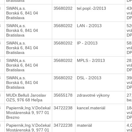
Bratislava
D
3
SWAN,a.s.
35680202
tel.popl.-2/2013
43
Borská 6, 841 04
vr
Bratislava
D
3
SWAN,a.s.
35680202
LAN - 2/2013
52
Borská 6, 841 04
vr
Bratislava
D
3
SWAN,a.s.
35680202
IP - 2/2013
58
Borská 6, 841 04
vr
Bratislava
D
3
SWAN,a.s.
35680202
MPLS - 2/2013
28
Borská 6, 841 04
vr
Bratislava
D
3
SWAN,a.s.
35680202
DSL - 2/2013
39
Borská 6, 841 04
vr
Bratislava
D
3
MUDr.Belluš Jaroslav
35655178
zdravotné výkony
27
OZS, 976 68 Heľpa
be
3
Papiernik,Ing.V.Dočekal
34722238
kancel.materiál
18
Mostárenská 9, 977 01
vr
Brezno
D
3
Papiernik,Ing.V.Dočekal
34722238
materiál
4,
Mostárenská 9, 977 01
vr