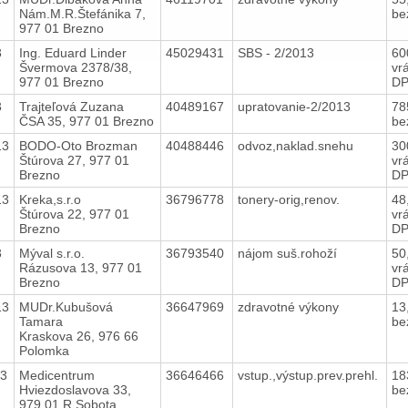
Nám.M.R.Štefánika 7,
be
977 01 Brezno
3
Ing. Eduard Linder
45029431
SBS - 2/2013
60
Švermova 2378/38,
vr
977 01 Brezno
D
3
Trajteľová Zuzana
40489167
upratovanie-2/2013
78
ČSA 35, 977 01 Brezno
be
13
BODO-Oto Brozman
40488446
odvoz,naklad.snehu
30
Štúrova 27, 977 01
vr
Brezno
D
13
Kreka,s.r.o
36796778
tonery-orig,renov.
48
Štúrova 22, 977 01
vr
Brezno
D
3
Mýval s.r.o.
36793540
nájom suš.rohoží
50
Rázusova 13, 977 01
vr
Brezno
D
13
MUDr.Kubušová
36647969
zdravotné výkony
13
Tamara
be
Kraskova 26, 976 66
Polomka
13
Medicentrum
36646466
vstup.,výstup.prev.prehl.
18
Hviezdoslavova 33,
be
979 01 R.Sobota