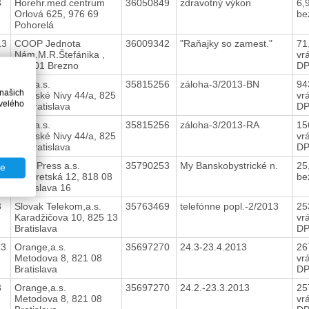
3
Horehr.med.centrum
36050849
zdravotný výkon
6,
Orlová 625, 976 69
be
Pohorelá
13
COOP Jednota
36009342
"Raňajky so zamest."
71
Nám.M.R.Štefánika ,
vr
977 01 Brezno
D
3
SPP,a.s.
35815256
záloha-3/2013-BN
94
 našich
Mlynské Nivy 44/a, 825
vr
velého
11 Bratislava
D
3
SPP,a.s.
35815256
záloha-3/2013-RA
15
Mlynské Nivy 44/a, 825
vr
11 Bratislava
D
3
Petit Press a.s.
35790253
My Banskobystrické n.
25
te
Lazaretská 12, 818 08
be
Bratislava 16
3
Slovak Telekom,a.s.
35763469
telefónne popl.-2/2013
25
Karadžičova 10, 825 13
vr
Bratislava
D
13
Orange,a.s.
35697270
24.3-23.4.2013
26
Metodova 8, 821 08
vr
Bratislava
D
3
Orange,a.s.
35697270
24.2.-23.3.2013
25
Metodova 8, 821 08
vr