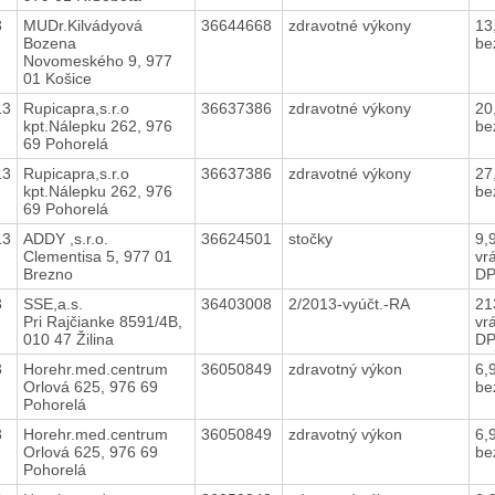
3
MUDr.Kilvádyová
36644668
zdravotné výkony
13
Bozena
be
Novomeského 9, 977
01 Košice
13
Rupicapra,s.r.o
36637386
zdravotné výkony
20
kpt.Nálepku 262, 976
be
69 Pohorelá
13
Rupicapra,s.r.o
36637386
zdravotné výkony
27
kpt.Nálepku 262, 976
be
69 Pohorelá
13
ADDY ,s.r.o.
36624501
stočky
9,
Clementisa 5, 977 01
vr
Brezno
D
3
SSE,a.s.
36403008
2/2013-vyúčt.-RA
21
Pri Rajčianke 8591/4B,
vr
010 47 Žilina
D
3
Horehr.med.centrum
36050849
zdravotný výkon
6,
Orlová 625, 976 69
be
Pohorelá
3
Horehr.med.centrum
36050849
zdravotný výkon
6,
Orlová 625, 976 69
be
Pohorelá