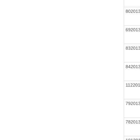
80201
69201
83201
84201
11220
79201
78201