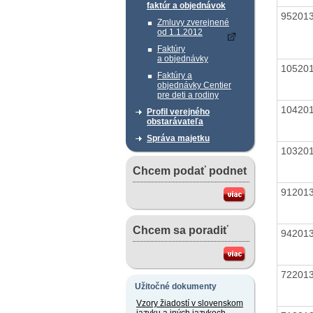
faktúr a objednávok
95201
Zmluvy zverejnené
od 1.1.2012
Faktúry
a objednávky
10520
Faktúry a
objednávky Centier
pre deti a rodiny
10420
Profil verejného
obstarávateľa
Správa majetku
10320
Chcem podať podnet
91201
Chcem sa poradiť
94201
72201
Užitočné dokumenty
Vzory žiadostí v slovenskom