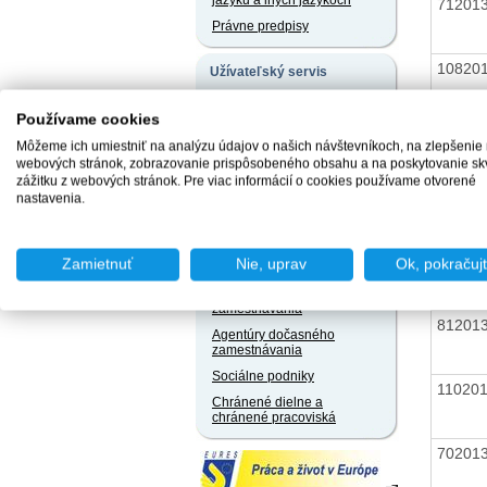
jazyku a iných jazykoch
71201
Právne predpisy
10820
Užívateľský servis
Slobodný prístup k
informáciám
Používame cookies
76201
Ochrana osobných údajov
Môžeme ich umiestniť na analýzu údajov o našich návštevníkoch, na zlepšenie
webových stránok, zobrazovanie prispôsobeného obsahu a na poskytovanie sk
Oznamovanie
protispoločenskej činnosti
zážitku z webových stránok. Pre viac informácií o cookies používame otvorené
75201
nastavenia.
Naše registre
Sprostredkovatelia
97201
Zamietnuť
Nie, uprav
Ok, pokračuj
zamestnania za úhradu
Agentúry podporovaného
zamestnávania
81201
Agentúry dočasného
zamestnávania
Sociálne podniky
11020
Chránené dielne a
chránené pracoviská
70201