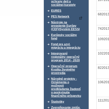
ochrany detí a
sociálnej kurately
EURES
68201
PES Network
Nástroje na
prepojenie Európy
74201
(CEF)/Systém EESSI
Európsky sociálny
fond
10920
Fond pre azyl,
migráciu a integráciu
10220
Integrovaný
regionálny operačný
program 2014 - 2020
Operačný program
82201
Kvalita životného
prostredia
Národné projekty -
10620
Oznámenia o
možnosti
predkladania žiadostí
o poskytnutie
finančného príspevku
11120
Štatistiky
Zverejňovanie zmlúv,