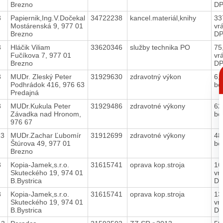
Brezno
D
3
Papiernik,Ing.V.Dočekal
34722238
kancel.materiál,knihy
33
Mostárenská 9, 977 01
vr
Brezno
D
3
Hláčik Viliam
33620346
služby technika PO
75
Fučíkova 7, 977 01
vr
Brezno
D
C
p
3
MUDr. Zleský Peter
31929630
zdravotný výkon
6,
Podhrádok 416, 976 63
be
Predajná
3
MUDr.Kukula Peter
31929486
zdravotné výkony
62
Závadka nad Hronom,
be
976 67
13
MUDr.Zachar Ľubomír
31912699
zdravotné výkony
48
Štúrova 49, 977 01
be
Brezno
3
Kopia-Jamek,s.r.o.
31615741
oprava kop.stroja
16
Skuteckého 19, 974 01
vr
B.Bystrica
D
3
Kopia-Jamek,s.r.o.
31615741
oprava kop.stroja
13
Skuteckého 19, 974 01
vr
B.Bystrica
D