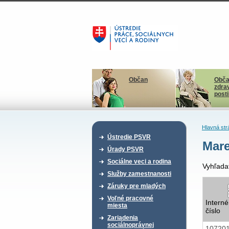
Občan
Obča
zdra
post
Hlavná str
Ústredie PSVR
Mare
Úrady PSVR
Sociálne veci a rodina
Vyhľada
Služby zamestnanosti
Záruky pre mladých
Voľné pracovné
Interné
miesta
číslo
Zariadenia
sociálnoprávnej
10720