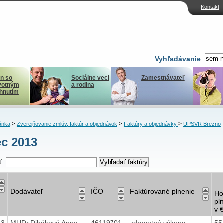
Kontakt
Vyhľadávanie
n so
Sociálne veci
Zamestnávateľ
votným
a rodina
ihnutím
>
>
>
ánka
Zverejňovanie zmlúv, faktúr a objednávok
Faktúry a objednávky
UPSVR Brezno
c 2013
ť:
Dodávateľ
IČO
Faktúrované plnenie
Ho
pl
v 
13
MUDr.Dibáková Anna
46119701
zdravotné výkony
55