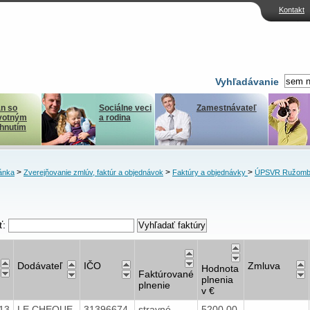
Kontakt
Vyhľadávanie
n so
Sociálne veci
Zamestnávateľ
votným
a rodina
ihnutím
>
>
>
ánka
Zverejňovanie zmlúv, faktúr a objednávok
Faktúry a objednávky
ÚPSVR Ružomb
ť:
Dodávateľ
IČO
Zmluva
Hodnota
Faktúrované
plnenia
plnenie
v €
13
LE CHEQUE
31396674
stravné
5200,00