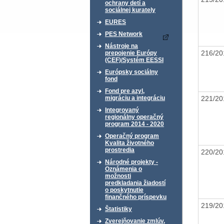
ochrany detí a
sociálnej kurately
EURES
PES Network
Nástroje na
216/20
prepojenie Európy
(CEF)/Systém EESSI
Európsky sociálny
fond
Fond pre azyl,
221/20
migráciu a integráciu
Integrovaný
regionálny operačný
program 2014 - 2020
Operačný program
Kvalita životného
prostredia
220/20
Národné projekty -
Oznámenia o
možnosti
predkladania žiadostí
o poskytnutie
finančného príspevku
219/20
Štatistiky
Zverejňovanie zmlúv,