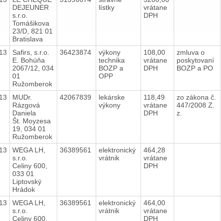
DEJEUNER
lístky
vrátane
s.r.o.
DPH
Tomášikova
23/D, 821 01
Bratislava
13
Safirs, s.r.o.
36423874
výkony
108,00
zmluva o
E. Bohúňa
technika
vrátane
poskytovaní
2067/12, 034
BOZP a
DPH
BOZP a PO
01
OPP
Ružomberok
13
MUDr.
42067839
lekárske
118,49
zo zákona č.
Rázgová
výkony
vrátane
447/2008 Z.
Daniela
DPH
z.
Št. Moyzesa
19, 034 01
Ružomberok
13
WEGA LH,
36389561
elektronický
464,28
s.r.o.
vrátnik
vrátane
Celiny 600,
DPH
033 01
Liptovský
Hrádok
13
WEGA LH,
36389561
elektronický
464,00
s.r.o.
vrátnik
vrátane
Celiny 600,
DPH