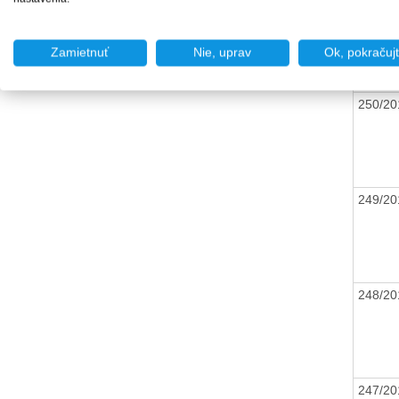
251/20
Zamietnuť
Nie, uprav
Ok, pokračuj
250/20
249/20
248/20
247/20