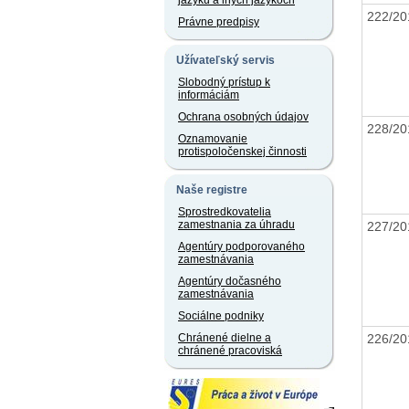
jazyku a iných jazykoch
222/20
Právne predpisy
Užívateľský servis
Slobodný prístup k
informáciám
Ochrana osobných údajov
228/20
Oznamovanie
protispoločenskej činnosti
Naše registre
Sprostredkovatelia
zamestnania za úhradu
227/20
Agentúry podporovaného
zamestnávania
Agentúry dočasného
zamestnávania
Sociálne podniky
226/20
Chránené dielne a
chránené pracoviská