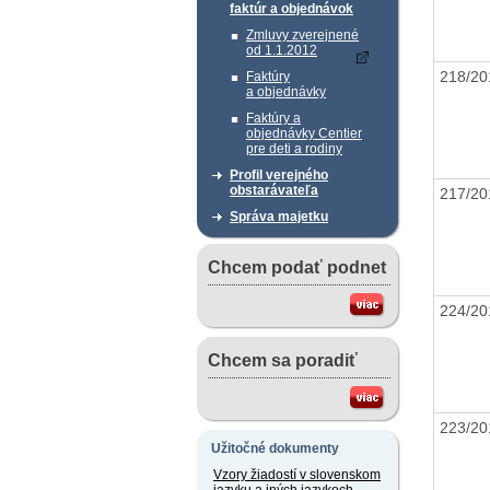
faktúr a objednávok
Zmluvy zverejnené
od 1.1.2012
218/20
Faktúry
a objednávky
Faktúry a
objednávky Centier
pre deti a rodiny
Profil verejného
obstarávateľa
217/20
Správa majetku
Chcem podať podnet
224/20
Chcem sa poradiť
223/20
Užitočné dokumenty
Vzory žiadostí v slovenskom