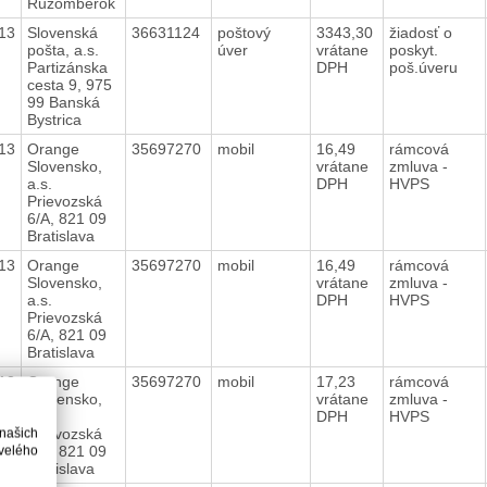
Ružomberok
13
Slovenská
36631124
poštový
3343,30
žiadosť o
pošta, a.s.
úver
vrátane
poskyt.
Partizánska
DPH
poš.úveru
cesta 9, 975
99 Banská
Bystrica
13
Orange
35697270
mobil
16,49
rámcová
Slovensko,
vrátane
zmluva -
a.s.
DPH
HVPS
Prievozská
6/A, 821 09
Bratislava
13
Orange
35697270
mobil
16,49
rámcová
Slovensko,
vrátane
zmluva -
a.s.
DPH
HVPS
Prievozská
6/A, 821 09
Bratislava
13
Orange
35697270
mobil
17,23
rámcová
Slovensko,
vrátane
zmluva -
a.s.
DPH
HVPS
Prievozská
 našich
6/A, 821 09
velého
Bratislava