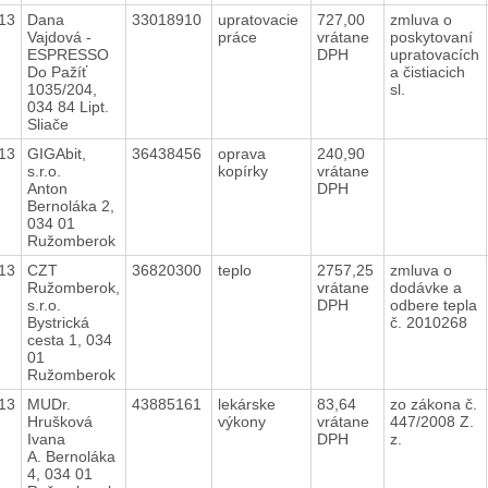
13
Dana
33018910
upratovacie
727,00
zmluva o
Vajdová -
práce
vrátane
poskytovaní
ESPRESSO
DPH
upratovacích
Do Pažíť
a čistiacich
1035/204,
sl.
034 84 Lipt.
Sliače
13
GIGAbit,
36438456
oprava
240,90
s.r.o.
kopírky
vrátane
Anton
DPH
Bernoláka 2,
034 01
Ružomberok
13
CZT
36820300
teplo
2757,25
zmluva o
Ružomberok,
vrátane
dodávke a
s.r.o.
DPH
odbere tepla
Bystrická
č. 2010268
cesta 1, 034
01
Ružomberok
13
MUDr.
43885161
lekárske
83,64
zo zákona č.
Hrušková
výkony
vrátane
447/2008 Z.
Ivana
DPH
z.
A. Bernoláka
4, 034 01