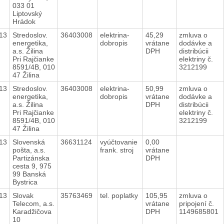
033 01
Liptovský
Hrádok
13
Stredoslov.
36403008
elektrina-
45,29
zmluva o
energetika,
dobropis
vrátane
dodávke a
a.s. Žilina
DPH
distribúcii
Pri Rajčianke
elektriny č.
8591/4B, 010
3212199
47 Žilina
13
Stredoslov.
36403008
elektrina-
50,99
zmluva o
energetika,
dobropis
vrátane
dodávke a
a.s. Žilina
DPH
distribúcii
Pri Rajčianke
elektriny č.
8591/4B, 010
3212199
47 Žilina
13
Slovenská
36631124
vyúčtovanie
0,00
pošta, a.s.
frank. stroj
vrátane
Partizánska
DPH
cesta 9, 975
99 Banská
Bystrica
13
Slovak
35763469
tel. poplatky
105,95
zmluva o
Telecom, a.s.
vrátane
pripojení č.
Karadžičova
DPH
1149685801
10