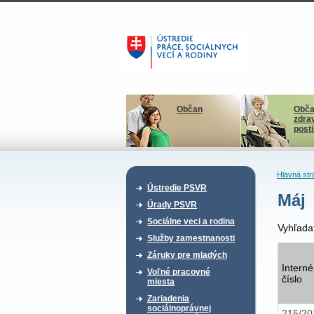
Občan
Obča
zdra
post
Hlavná str
Ústredie PSVR
Máj
Úrady PSVR
Sociálne veci a rodina
Vyhľada
Služby zamestnanosti
Záruky pre mladých
Interné
Voľné pracovné
číslo
miesta
Zariadenia
sociálnoprávnej
215/20