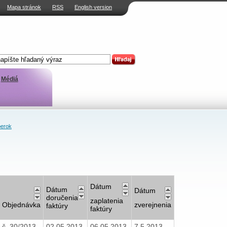
Mapa stránok
RSS
English version
Médiá
erok
Dátum
Dátum
Dátum
doručenia
zaplatenia
Objednávka
zverejnenia
faktúry
faktúry
č. 30/2013
02.05.2013
06.05.2013
7.5.2013