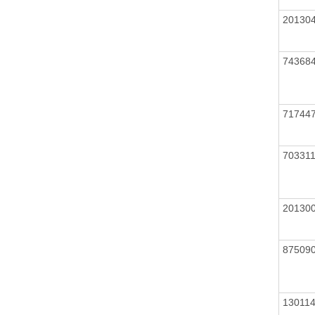
20130
74368
71744
70331
20130
87509
13011