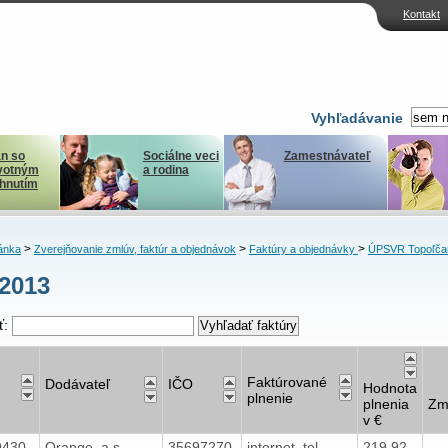
Kontakt
Vyhľadávanie
n so
Sociálne veci
Zamestnávateľ
votným
a rodina
ihnutím
>
>
>
ánka
Zverejňovanie zmlúv, faktúr a objednávok
Faktúry a objednávky
ÚPSVR Topoľča
2013
ť:
Faktúrované
Dodávateľ
IČO
Hodnota
plnenie
plnenia
Zm
v €
9430
Orange, a.s.
35697270
internet, tel.
219,92