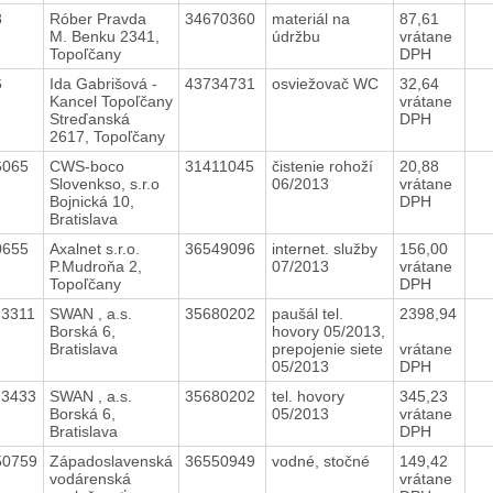
8
Róber Pravda
34670360
materiál na
87,61
M. Benku 2341,
údržbu
vrátane
Topoľčany
DPH
6
Ida Gabrišová -
43734731
osviežovač WC
32,64
Kancel Topoľčany
vrátane
Streďanská
DPH
2617, Topoľčany
6065
CWS-boco
31411045
čistenie rohoží
20,88
Slovenkso, s.r.o
06/2013
vrátane
Bojnická 10,
DPH
Bratislava
0655
Axalnet s.r.o.
36549096
internet. služby
156,00
P.Mudroňa 2,
07/2013
vrátane
Topoľčany
DPH
23311
SWAN , a.s.
35680202
paušál tel.
2398,94
Borská 6,
hovory 05/2013,
Bratislava
prepojenie siete
vrátane
05/2013
DPH
23433
SWAN , a.s.
35680202
tel. hovory
345,23
Borská 6,
05/2013
vrátane
Bratislava
DPH
50759
Západoslavenská
36550949
vodné, stočné
149,42
vodárenská
vrátane