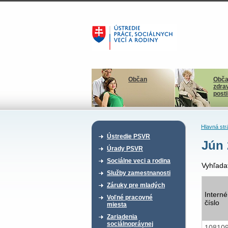
Občan
Obča
zdra
post
Hlavná str
Ústredie PSVR
Jún 
Úrady PSVR
Sociálne veci a rodina
Vyhľada
Služby zamestnanosti
Záruky pre mladých
Interné
Voľné pracovné
číslo
miesta
Zariadenia
sociálnoprávnej
10810