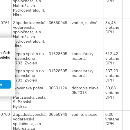
spoločnosť, a.s.
DPH
Nábrežia za
hydrocentrálou 4,
Nitra
50761
Západoslavenská
36550949
vodné, stočné
34,45
vodárenská
vrátane
spoločnosť, a.s.
DPH
Nábrežia za
hydrocentrálou 4,
Nitra
 našich
03593
Xepap spol. s.r.o
31628605
kancelársky
612,42
velého
Jesenského
materiál
vrátane
4703, Zvolen
DPH
03592
Xepap spol. s.r.o
31628605
kancelársky
237,23
Jesenského
materiál
vrátane
4703, Zvolen
DPH
te
82277
Slovenská pošta,
36631124
dobropis zľava
39,88
a.s.
05/2013
vrátane
Partizánska cesta
DPH
9, Banská
Bystrica
50760
Západoslavenská
36550949
vodné, stočné
0,00
vodárenská
vrátane
spoločnosť, a.s.
DPH
Nábrežia za