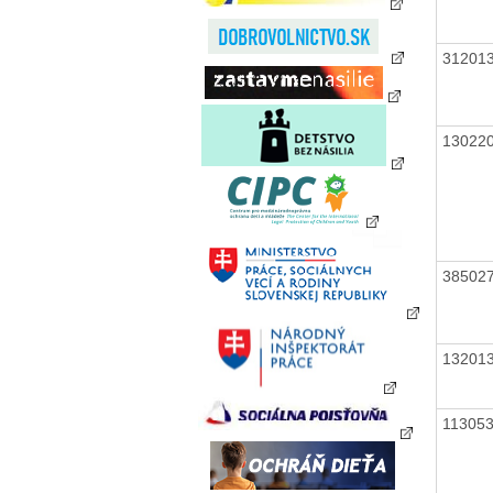
31201
13022
38502
13201
11305