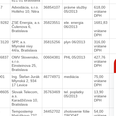
821 01 Bratislava
47
Advodácia, s.r.o.
36854107
právne služby
618,00
Hollého 10, Nitra
05/2013
vrátane
DPH
49282
ZSE Energia, a.s.
35823551
ele. energia
1681,83
Čulenova 6,
06/2013
Bratislava
vrátane
DPH
73120
SPP, a.s.
35815256
plyn 06/2013
316,00
Mlynské nivy
vrátane
44/a, Bratislava
DPH
16837
OMV Slovensko,
00604381
PHL 05/2013
427,76
C
s.r.o.
vrátane
p
Einsteinova 25,
DPH
Bratislava
001
Ing. Štefan Jurák
46774971
mediácia
75,00
Mlynská 2, 934
vrátane
17 Levice
DPH
08605
Slovak Telecom,
35763469
tel. poplatky
13,90
a.s.
05/2013
vrátane
Karadžičova 10,
DPH
Bratislava
4
Tempostemp
34452702
zhotovenie fólie
54,00
Matúškovo 737
TRODAT
vrátane