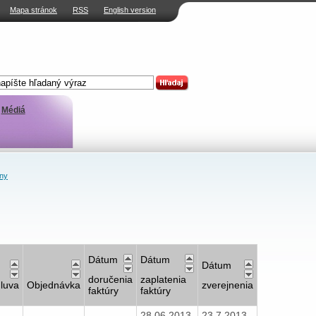
Mapa stránok
RSS
English version
Médiá
ny
Dátum
Dátum
Dátum
doručenia
zaplatenia
luva
Objednávka
zverejnenia
faktúry
faktúry
28.06.2013
23.7.2013