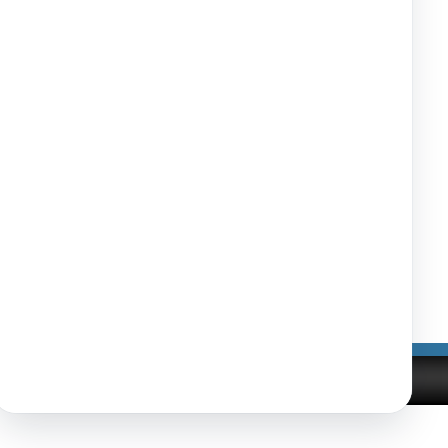
11.06.2013
23.7.2013
11.06.2013
23.7.2013
11.06.2013
23.7.2013
Tlačiť
|
|
nosti
Správca obsahu
Technický prevádzkovateľ