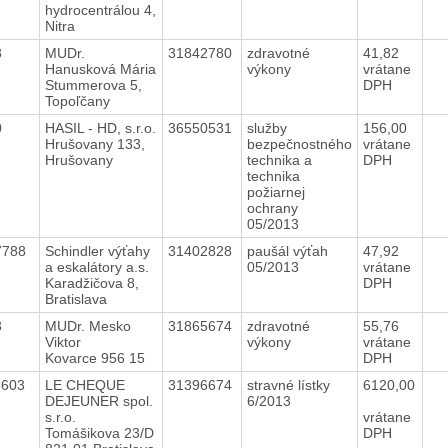
hydrocentrálou 4,
Nitra
3
MUDr.
31842780
zdravotné
41,82
Hanusková Mária
výkony
vrátane
Stummerova 5,
DPH
Topoľčany
0
HASIL - HD, s.r.o.
36550531
služby
156,00
Hrušovany 133,
bezpečnostného
vrátane
Hrušovany
technika a
DPH
technika
požiarnej
ochrany
05/2013
7788
Schindler výťahy
31402828
paušál výťah
47,92
a eskalátory a.s.
05/2013
vrátane
Karadžičova 8,
DPH
Bratislava
3
MUDr. Mesko
31865674
zdravotné
55,76
Viktor
výkony
vrátane
Kovarce 956 15
DPH
3603
LE CHEQUE
31396674
stravné lístky
6120,00
DEJEUNER spol.
6/2013
s.r.o.
vrátane
Tomášikova 23/D
DPH