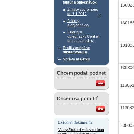
faktúr a objednávok
13002
Zmluvy zverejnené
od 1.1.2012
Faktúry
13016
a objednávky
Faktúry a
objednávky Centier
pre deti a rodiny
13100
Profil verejného
obstarávateľa
Správa majetku
13030
Chcem podať podnet
11306
Chcem sa poradiť
11306
Užitočné dokumenty
83800
Vzory žiadostí v slovenskom