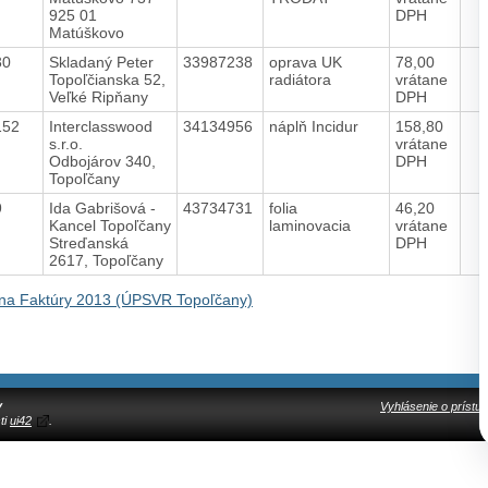
925 01
DPH
Matúškovo
30
Skladaný Peter
33987238
oprava UK
78,00
Topoľčianska 52,
radiátora
vrátane
Veľké Ripňany
DPH
152
Interclasswood
34134956
náplň Incidur
158,80
s.r.o.
vrátane
Odbojárov 340,
DPH
Topoľčany
9
Ida Gabrišová -
43734731
folia
46,20
Kancel Topoľčany
laminovacia
vrátane
Streďanská
DPH
2617, Topoľčany
na Faktúry 2013 (ÚPSVR Topoľčany)
y
Vyhlásenie o prístup
ti
ui42
.