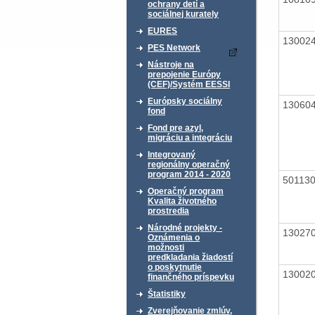
ochrany detí a
sociálnej kurately
EURES
13002
PES Network
Nástroje na
prepojenie Európy
(CEF)/Systém EESSI
Európsky sociálny
13060
fond
Fond pre azyl,
migráciu a integráciu
Integrovaný
regionálny operačný
program 2014 - 2020
50113
Operačný program
Kvalita životného
prostredia
Národné projekty -
13027
Oznámenia o
možnosti
predkladania žiadostí
o poskytnutie
13002
finančného príspevku
Štatistiky
Zverejňovanie zmlúv,