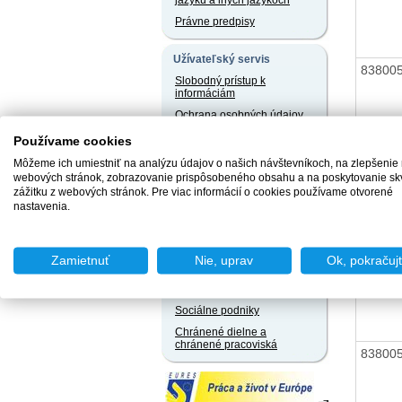
jazyku a iných jazykoch
Právne predpisy
Užívateľský servis
83800
Slobodný prístup k
informáciám
Ochrana osobných údajov
Oznamovanie
Používame cookies
protispoločenskej činnosti
Môžeme ich umiestniť na analýzu údajov o našich návštevníkoch, na zlepšenie
13011
webových stránok, zobrazovanie prispôsobeného obsahu a na poskytovanie sk
Naše registre
zážitku z webových stránok. Pre viac informácií o cookies používame otvorené
nastavenia.
Sprostredkovatelia
13011
zamestnania za úhradu
Agentúry podporovaného
zamestnávania
Zamietnuť
Nie, uprav
Ok, pokračuj
90006
Agentúry dočasného
zamestnávania
Sociálne podniky
Chránené dielne a
chránené pracoviská
83800