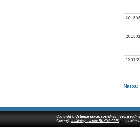
20130
20130
13013
Naspäť 
Copyright ©
Ústredie práce, sociálnych vecí a rodin
Generuje
redakčný systém BUXUS CMS
spoločnos