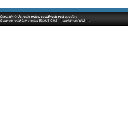
Copyright ©
Ústredie práce, sociálnych vecí a rodiny
Generuje
redakčný systém BUXUS CMS
spoločnosti
ui42
.