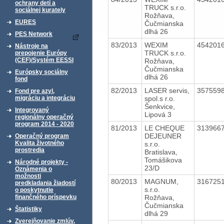
ochrany detí a
TRUCK s.r.o.
sociálnej kurately
Rožňava,
EURES
Čučmianska
dlhá 26
PES Network
83/2013
WEXIM
454201
Nástroje na
TRUCK s.r.o.
prepojenie Európy
(CEF)/Systém EESSI
Rožňava,
Čučmianska
Európsky sociálny
dlhá 26
fond
82/2013
LASER servis,
357559
Fond pre azyl,
spol.s r.o.
migráciu a integráciu
Šenkvice,
Integrovaný
Lipová 3
regionálny operačný
program 2014 - 2020
81/2013
LE CHEQUE
313966
DEJEUNER
Operačný program
Kvalita životného
s.r.o.
prostredia
Bratislava,
Tomášikova
Národné projekty -
23/D
Oznámenia o
možnosti
80/2013
MAGNUM,
316725
predkladania žiadostí
s.r.o.
o poskytnutie
Rožňava,
finančného príspevku
Čučmianska
Štatistiky
dlhá 29
Zverejňovanie zmlúv,