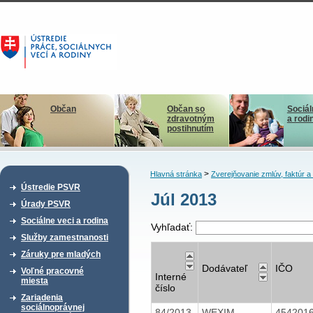
Občan
Občan so
Sociál
zdravotným
a rodi
postihnutím
>
Hlavná stránka
Zverejňovanie zmlúv, faktúr 
Ústredie PSVR
Júl 2013
Úrady PSVR
Sociálne veci a rodina
Vyhľadať:
Služby zamestnanosti
Záruky pre mladých
Dodávateľ
IČO
Voľné pracovné
Interné
miesta
číslo
Zariadenia
sociálnoprávnej
84/2013
WEXIM
454201