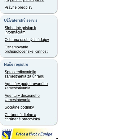
jazyku a iných jazykoch
Právne predpisy
Užívateľský servis
Slobodný prístup k
informáciám
Ochrana osobných údajov
Oznamovanie
protispoločenskej činnosti
Naše registre
Sprostredkovatelia
zamestnania za úhradu
Agentúry podporovaného
zamestnávania
Agentúry dočasného
zamestnávania
Sociálne podniky
Chránené dielne a
chránené pracoviská