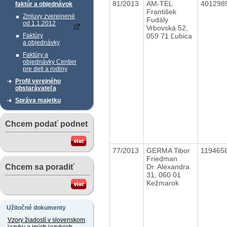
81/2013
AM-TEL
401298
faktúr a objednávok
František
Zmluvy zverejnené
Fudály
od 1.1.2012
Vrbovská 52,
059 71 Ľubica
Faktúry
a objednávky
Faktúry a
objednávky Centier
pre deti a rodiny
Profil verejného
obstarávateľa
Správa majetku
Chcem podať podnet
77/2013
GERMA Tibor
119465
Friedman
Dr. Alexandra
Chcem sa poradiť
31, 060 01
Kežmarok
Užitočné dokumenty
Vzory žiadostí v slovenskom