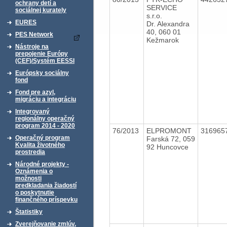
ochrany detí a
SERVICE
sociálnej kurately
s.r.o.
EURES
Dr. Alexandra
40, 060 01
PES Network
Kežmarok
Nástroje na
prepojenie Európy
(CEF)/Systém EESSI
Európsky sociálny
fond
Fond pre azyl,
migráciu a integráciu
Integrovaný
regionálny operačný
program 2014 - 2020
76/2013
ELPROMONT
316965
Operačný program
Farská 72, 059
Kvalita životného
92 Huncovce
prostredia
Národné projekty -
Oznámenia o
možnosti
predkladania žiadostí
o poskytnutie
finančného príspevku
Štatistiky
Zverejňovanie zmlúv,