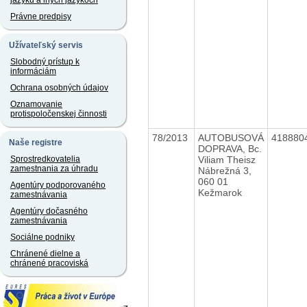
jazyku a iných jazykoch
Právne predpisy
Užívateľský servis
Slobodný prístup k
informáciám
Ochrana osobných údajov
Oznamovanie
protispoločenskej činnosti
78/2013
AUTOBUSOVÁ
418880
Naše registre
DOPRAVA, Bc.
Viliam Theisz
Sprostredkovatelia
zamestnania za úhradu
Nábrežná 3,
060 01
Agentúry podporovaného
Kežmarok
zamestnávania
Agentúry dočasného
zamestnávania
Sociálne podniky
Chránené dielne a
chránené pracoviská