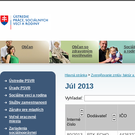
Občan
Občan so
Sociál
zdravotným
a rodi
postihnutím
>
Hlavná stránka
Zverejňovanie zmlúv, faktúr 
Ústredie PSVR
Júl 2013
Úrady PSVR
Sociálne veci a rodina
Vyhľadať:
Služby zamestnanosti
Záruky pre mladých
Dodávateľ
IČO
Voľné pracovné
Interné
miesta
číslo
Zariadenia
sociálnoprávnej
80/2013
PTK-ECHO
442632