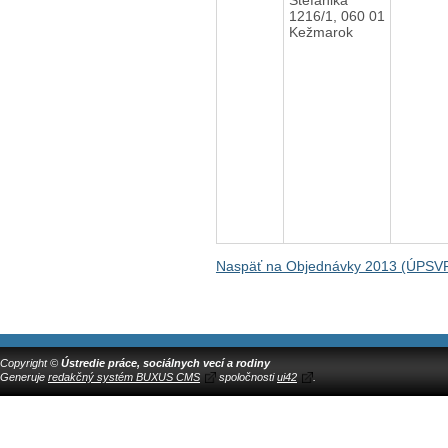
1216/1, 060 01
Kežmarok
Naspäť na Objednávky 2013 (ÚPSV
Copyright ©
Ústredie práce, sociálnych vecí a rodiny
Generuje
redakčný systém BUXUS CMS
spoločnosti
ui42
.