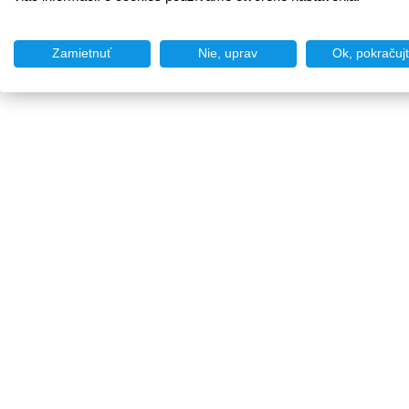
Zamietnuť
Nie, uprav
Ok, pokračuj