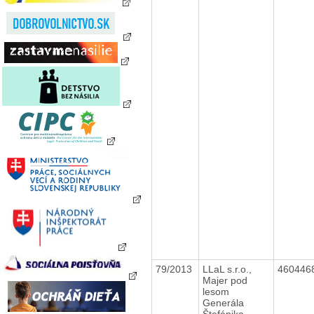
79/2013
LLaL s.r.o.,
460446
Majer pod
lesom
Generála
Štefánika