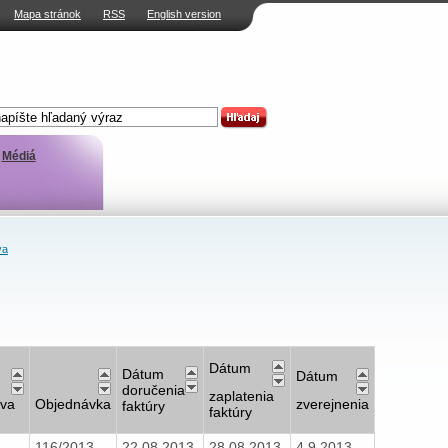
Mapa stránok
RSS
English version
Médiá
va
Dátum
Dátum
Dátum
doručenia
zaplatenia
va
Objednávka
zverejnenia
faktúry
faktúry
116/2013
22.08.2013
28.08.2013
4.9.2013