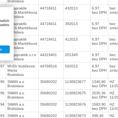
Bratislava
501
Majapraktik
44718411
432013
6,97
bez
MUDr.Martišíková
bez DPH
zmlu
Bratislava
 našich
500
Majapraktik
44718411
392013
6,97
bez
velého
MUDr.Martišíková
bez DPH
zmlu
Bratislava
499
Majapraktik
44718411
412013
6,97
bez
MUDr.Martišíková
bez DPH
zmlu
Bratislava
te
498
Megapraktik s.r.o.
44319401
201349
6,97
bez
Bratislava
bez DPH
zmlu
497
MUDr.Vodičková
44768516
592013
6,97
bez
Marta
bez DPH
zmlu
Bratislava
496
SWAN a.s.
35680202
1130823677
1340,80
HZ
Bratislava
bez DPH
11/2
495
SWAN a.s.
35680202
1130823675
2535,36
HZ
Bratislava
bez DPH
11/2
494
SWAN a.s.
35680202
1130823676
1583,90
HZ
Bratislava
bez DPH
11/2
493
SWAN a.s.
35680202
1130823673
398,45
HZ