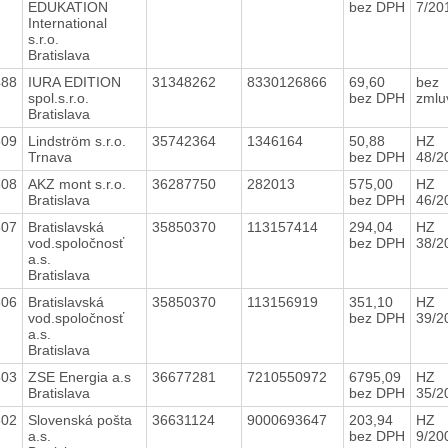
EDUKATION
bez DPH
7/20
International
s.r.o.
Bratislava
488
IURA EDITION
31348262
8330126866
69,60
bez
spol.s.r.o.
bez DPH
zmlu
Bratislava
509
Lindström s.r.o.
35742364
1346164
50,88
HZ
Trnava
bez DPH
48/2
508
AKZ mont s.r.o.
36287750
282013
575,00
HZ
Bratislava
bez DPH
46/2
507
Bratislavská
35850370
113157414
294,04
HZ
vod.spoločnosť
bez DPH
38/2
a.s.
Bratislava
506
Bratislavská
35850370
113156919
351,10
HZ
vod.spoločnosť
bez DPH
39/2
a.s.
Bratislava
503
ZSE Energia a.s
36677281
7210550972
6795,09
HZ
Bratislava
bez DPH
35/2
502
Slovenská pošta
36631124
9000693647
203,94
HZ
a.s.
bez DPH
9/20