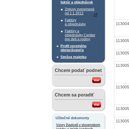
faktúr a objednávok
Zmluvy zverejnené
od 1.1.2012
Faktúry
11300
a objednávky
Faktúry a
objednávky Centier
pre deti a rodiny
11300
Profil verejného
obstarávateľa
11300
Správa majetku
11300
Chcem podať podnet
11300
Chcem sa poradiť
11300
Užitočné dokumenty
11300
Vzory žiadostí v slovenskom