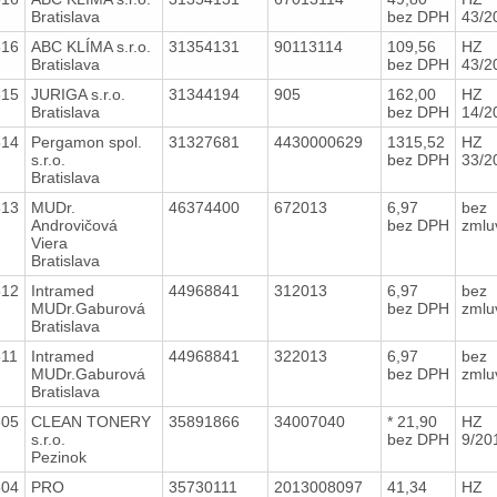
Bratislava
bez DPH
43/2
516
ABC KLÍMA s.r.o.
31354131
90113114
109,56
HZ
Bratislava
bez DPH
43/2
515
JURIGA s.r.o.
31344194
905
162,00
HZ
Bratislava
bez DPH
14/2
514
Pergamon spol.
31327681
4430000629
1315,52
HZ
s.r.o.
bez DPH
33/2
Bratislava
513
MUDr.
46374400
672013
6,97
bez
Androvičová
bez DPH
zmlu
Viera
Bratislava
512
Intramed
44968841
312013
6,97
bez
MUDr.Gaburová
bez DPH
zmlu
Bratislava
511
Intramed
44968841
322013
6,97
bez
MUDr.Gaburová
bez DPH
zmlu
Bratislava
505
CLEAN TONERY
35891866
34007040
* 21,90
HZ
s.r.o.
bez DPH
9/20
Pezinok
504
PRO
35730111
2013008097
41,34
HZ