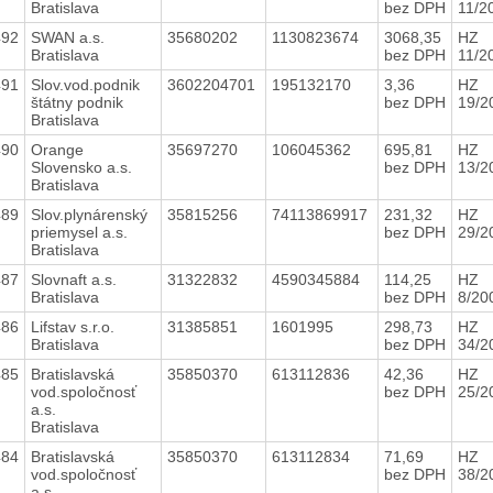
Bratislava
bez DPH
11/2
492
SWAN a.s.
35680202
1130823674
3068,35
HZ
Bratislava
bez DPH
11/2
491
Slov.vod.podnik
3602204701
195132170
3,36
HZ
štátny podnik
bez DPH
19/2
Bratislava
490
Orange
35697270
106045362
695,81
HZ
Slovensko a.s.
bez DPH
13/2
Bratislava
489
Slov.plynárenský
35815256
74113869917
231,32
HZ
priemysel a.s.
bez DPH
29/2
Bratislava
487
Slovnaft a.s.
31322832
4590345884
114,25
HZ
Bratislava
bez DPH
8/20
486
Lifstav s.r.o.
31385851
1601995
298,73
HZ
Bratislava
bez DPH
34/2
485
Bratislavská
35850370
613112836
42,36
HZ
vod.spoločnosť
bez DPH
25/2
a.s.
Bratislava
484
Bratislavská
35850370
613112834
71,69
HZ
vod.spoločnosť
bez DPH
38/2
a.s.