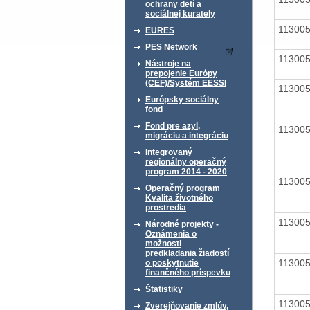
ochrany detí a
sociálnej kurately
11300
EURES
PES Network
11300
Nástroje na
prepojenie Európy
(CEF)/Systém EESSI
11300
Európsky sociálny
fond
Fond pre azyl,
11300
migráciu a integráciu
Integrovaný
regionálny operačný
program 2014 - 2020
11300
Operačný program
Kvalita životného
prostredia
11300
Národné projekty -
Oznámenia o
možnosti
predkladania žiadostí
11300
o poskytnutie
finančného príspevku
Štatistiky
11300
Zverejňovanie zmlúv,