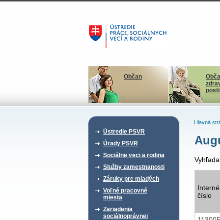
Občan
Obča
zdra
post
Hlavná str
Ústredie PSVR
Aug
Úrady PSVR
Sociálne veci a rodina
Vyhľada
Služby zamestnanosti
Záruky pre mladých
Interné
Voľné pracovné
číslo
miesta
Zariadenia
sociálnoprávnej
11300