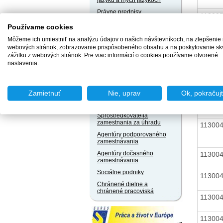
jazyku a iných jazykoch
Právne predpisy
11300
Používame cookies
Užívateľský servis
Môžeme ich umiestniť na analýzu údajov o našich návštevníkoch, na zlepšenie
11300
Slobodný prístup k
webových stránok, zobrazovanie prispôsobeného obsahu a na poskytovanie sk
informáciám
zážitku z webových stránok. Pre viac informácií o cookies používame otvorené
nastavenia.
Ochrana osobných údajov
11300
Oznamovanie
protispoločenskej činnosti
Zamietnuť
Nie, uprav
Ok, pokračuj
11300
Naše registre
Sprostredkovatelia
zamestnania za úhradu
11300
Agentúry podporovaného
zamestnávania
Agentúry dočasného
11300
zamestnávania
Sociálne podniky
11300
Chránené dielne a
chránené pracoviská
11300
11300