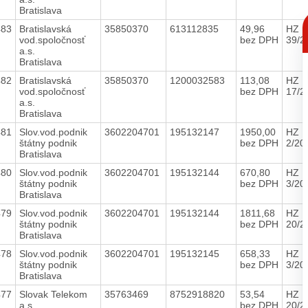
Bratislava
C
p
483
Bratislavská
35850370
613112835
49,96
HZ
vod.spoločnosť
bez DPH
39/2
a.s.
Bratislava
482
Bratislavská
35850370
1200032583
113,08
HZ
vod.spoločnosť
bez DPH
17/2
a.s.
Bratislava
481
Slov.vod.podnik
3602204701
195132147
1950,00
HZ
štátny podnik
bez DPH
2/20
Bratislava
480
Slov.vod.podnik
3602204701
195132144
670,80
HZ
štátny podnik
bez DPH
3/20
Bratislava
479
Slov.vod.podnik
3602204701
195132144
1811,68
HZ
štátny podnik
bez DPH
20/2
Bratislava
478
Slov.vod.podnik
3602204701
195132145
658,33
HZ
štátny podnik
bez DPH
3/20
Bratislava
477
Slovak Telekom
35763469
8752918820
53,54
HZ
a.s.
bez DPH
20/2