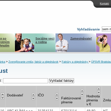
Kontakt
Vyhľadávanie
n so
Sociálne veci
Zamestnávateľ
votným
a rodina
ihnutím
>
>
>
ánka
Zverejňovanie zmlúv, faktúr a objednávok
Faktúry a objednávky
ÚPSVR Bratisla
ust
ť:
Dodávateľ
IČO
Hodnota
Faktúrované
plnenia
Zmlu
plnenie
v €
516
ABC KLÍMA s.r.o.
31354131
67013114
49,80
HZ