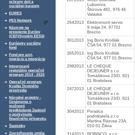
ochrany detí a
Ľubomíra
sociálnej kurately
Štúrova 481, 976 46
EURES
Valaská
PES Network
2642013
Elektromont-servis
9.mája 24, 97701
Nástroje na
Brezno
prepojenie Európy
(CEF)/Systém EESSI
3012013
Ing.Boris Krošlák
Európsky sociálny
ČSA 54, 977 01 Brezno
fond
2652013
Ing.Boris Krošlák
Fond pre azyl,
ČSA 54, 977 01 Brezno
migráciu a integráciu
2982013
LE CHEQUE
Integrovaný
DEJEUNER s.r.o.
regionálny operačný
program 2014 - 2020
Tomášikova 23/D, 821
01 Bratislava
Operačný program
Kvalita životného
2472013
LE CHEQUE
prostredia
DEJEUNER s.r.o.
Národné projekty -
Tomášikova 23/D, 821
Oznámenia o
01 Bratislava
možnosti
predkladania žiadostí
3042013
Poradca
o poskytnutie
podnikateľa,s.r.o.
finančného príspevku
Martina Rázusa 23A,
010 01 Žilina
Štatistiky
Zverejňovanie zmlúv,
3142013
ROBINCO ,s.r.o.