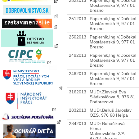
2522013
Papiernik,Ing.V.Dočekal
Mostárenská 9, 977 01
Brezno
2512013
Papiernik,Ing.V.Dočekal
Mostárenská 9, 977 01
Brezno
2502013
Papiernik,Ing.V.Dočekal
Mostárenská 9, 977 01
Brezno
2492013
Papiernik,Ing.V.Dočekal
Mostárenská 9, 977 01
Brezno
2482013
Papiernik,Ing.V.Dočekal
Mostárenská 9, 977 01
Brezno
3162013
MUDr.Zlevská Eva
Sládkovičova 8, 976 81
Podbrezová
2832013
MUDr.Belluš Jaroslav
OZS, 976 68 Heľpa
2842013
MUDr.Boháčiková
Elena
Malinovského 2/A,
97701 Brezno