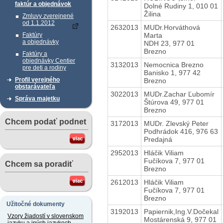
faktúr a objednávok
Dolné Rudiny 1, 010 01
Žilina
Zmluvy zverejnené
od 1.1.2012
2632013
MUDr.Horváthová
Marta
Faktúry
a objednávky
NDH 23, 977 01
Brezno
Faktúry a
objednávky Centier
3132013
Nemocnica Brezno
pre deti a rodiny
Banisko 1, 977 42
Profil verejného
Brezno
obstarávateľa
3022013
MUDr.Zachar Ľubomír
Správa majetku
Štúrova 49, 977 01
Brezno
Chcem podať podnet
3172013
MUDr. Zlevský Peter
Podhrádok 416, 976 63
Predajná
2952013
Hláčik Viliam
Fučíkova 7, 977 01
Chcem sa poradiť
Brezno
2612013
Hláčik Viliam
Fučíkova 7, 977 01
Brezno
Užitočné dokumenty
3192013
Papiernik,Ing.V.Dočekal
Vzory žiadostí v slovenskom
Mostárenská 9, 977 01