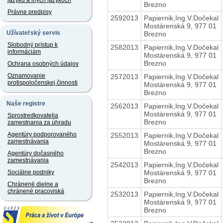
jazyku a iných jazykoch
Brezno
Právne predpisy
2592013
Papiernik,Ing.V.Dočekal
Mostárenská 9, 977 01
Užívateľský servis
Brezno
Slobodný prístup k
2582013
Papiernik,Ing.V.Dočekal
informáciám
Mostárenská 9, 977 01
Brezno
Ochrana osobných údajov
Oznamovanie
2572013
Papiernik,Ing.V.Dočekal
protispoločenskej činnosti
Mostárenská 9, 977 01
Brezno
Naše registre
2562013
Papiernik,Ing.V.Dočekal
Mostárenská 9, 977 01
Sprostredkovatelia
Brezno
zamestnania za úhradu
Agentúry podporovaného
2552013
Papiernik,Ing.V.Dočekal
zamestnávania
Mostárenská 9, 977 01
Brezno
Agentúry dočasného
zamestnávania
2542013
Papiernik,Ing.V.Dočekal
Mostárenská 9, 977 01
Sociálne podniky
Brezno
Chránené dielne a
chránené pracoviská
2532013
Papiernik,Ing.V.Dočekal
Mostárenská 9, 977 01
Brezno