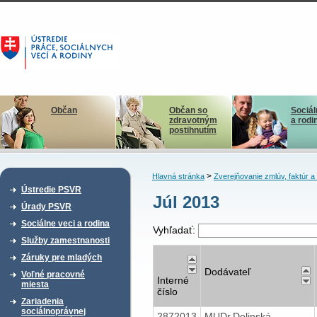
Občan
Občan so
Sociál
zdravotným
a rodi
postihnutím
>
Hlavná stránka
Zverejňovanie zmlúv, faktúr 
Ústredie PSVR
Júl 2013
Úrady PSVR
Sociálne veci a rodina
Vyhľadať:
Služby zamestnanosti
Záruky pre mladých
Dodávateľ
Voľné pracovné
Interné
miesta
číslo
Zariadenia
sociálnoprávnej
2872013
MUDr.Dolinská