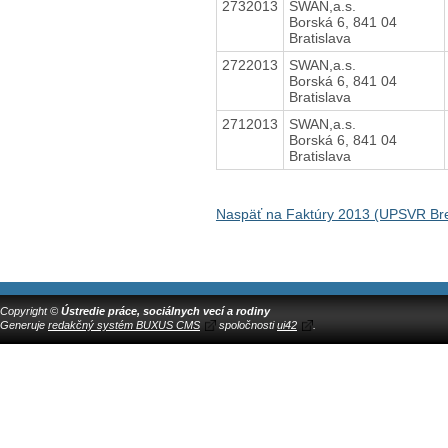
2732013
SWAN,a.s.
Borská 6, 841 04
Bratislava
2722013
SWAN,a.s.
Borská 6, 841 04
Bratislava
2712013
SWAN,a.s.
Borská 6, 841 04
Bratislava
Naspäť na Faktúry 2013 (UPSVR Br
Copyright ©
Ústredie práce, sociálnych vecí a rodiny
Generuje
redakčný systém BUXUS CMS
spoločnosti
ui42
.