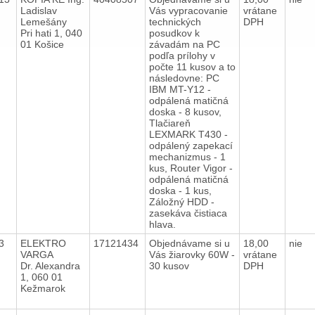
Ladislav
Vás vypracovanie
vrátane
Lemešány
technických
DPH
Pri hati 1, 040
posudkov k
01 Košice
závadám na PC
podľa prílohy v
počte 11 kusov a to
následovne: PC
IBM MT-Y12 -
odpálená matičná
doska - 8 kusov,
Tlačiareň
LEXMARK T430 -
odpálený zapekací
mechanizmus - 1
kus, Router Vigor -
odpálená matičná
doska - 1 kus,
Záložný HDD -
zasekáva čistiaca
hlava.
13
ELEKTRO
17121434
Objednávame si u
18,00
nie
VARGA
Vás žiarovky 60W -
vrátane
Dr. Alexandra
30 kusov
DPH
1, 060 01
Kežmarok