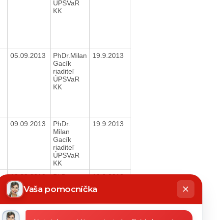
ÚPSVaR
KK
05.09.2013
PhDr.Milan
19.9.2013
Gacík
riaditeľ
ÚPSVaR
KK
09.09.2013
PhDr.
19.9.2013
Milan
Gacík
riaditeľ
ÚPSVaR
KK
13.09.2013
PhDr.
19.9.2013
hatbot
Milan
íše
Vaša pomocníčka
Gacík
riaditeľ
ÚPSVaR
KK