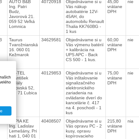
13
AUTO B&B
40720918
Objednávame si u
45,00
nie
Ing. Patri
Vás nákup
vrátane
Budz,
autobatérie 12V-
DPH
Javorová 21.
45AH, do
059 52 Veľká
automobilu Renault
Lomnica
Thalia KK760BG -
1 kus
13
Taurus
34629581
Objednávame si u
60,00
nie
Tvarožnianská
Vás výmenu batérií
vrátane
16. 060 01
+ kalibrácia na
DPH
Kežmarok
UPS APC - Back
CS 500 - 1 kus.
13
AM-TEL
40129853
Objednávame si u
75,00
nie
 našich
Feantišek
Vás inštalovanie
vrátane
velého
Fudály
signalizačného
DPH
Vrbovská 52,
elektronického
059 71 Ľubica
zariadenia na
ovládanie dverí do
kancelárie č. 417
na 4. poschodí - 1
te
kus
13
KOPIA KE
40408507
Objednávame si u
215,80
nia
Ing. Ladislav
Vás opravu PC - 2
vrátane
Lemešány, Pri
kusy, opravu
DPH
hati 1, 040 01
kopírovacieho