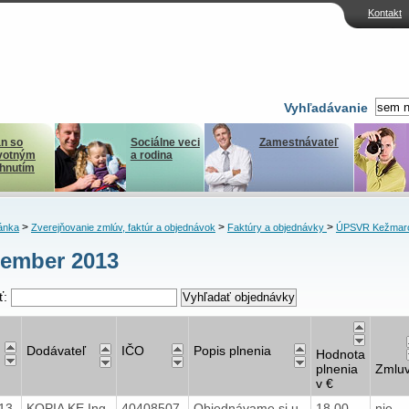
Kontakt
Vyhľadávanie
n so
Sociálne veci
Zamestnávateľ
votným
a rodina
ihnutím
>
>
>
ánka
Zverejňovanie zmlúv, faktúr a objednávok
Faktúry a objednávky
ÚPSVR Kežmar
ember 2013
ť:
Dodávateľ
IČO
Popis plnenia
Hodnota
plnenia
Zmlu
v €
013
KOPIA KE Ing.
40408507
Objednávame si u
18,00
nie