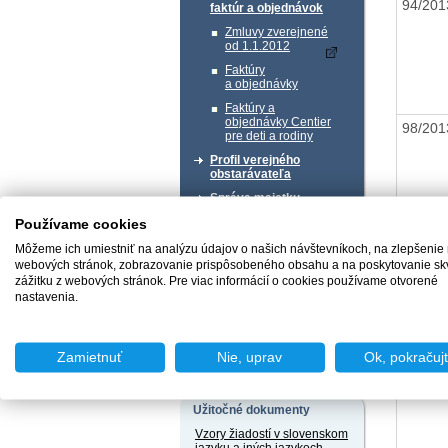
94/20
faktúr a objednávok
Zmluvy zverejnené
od 1.1.2012
Faktúry
a objednávky
Faktúry a
objednávky Centier
98/20
pre deti a rodiny
Profil verejného
obstarávateľa
Správa majetku
Používame cookies
99/20
Chcem podať podnet
Môžeme ich umiestniť na analýzu údajov o našich návštevníkoch, na zlepšenie
webových stránok, zobrazovanie prispôsobeného obsahu a na poskytovanie sk
zážitku z webových stránok. Pre viac informácií o cookies používame otvorené
nastavenia.
Chcem sa poradiť
Zamietnuť
Nie, uprav
Ok, pokračuj
95/20
Užitočné dokumenty
Vzory žiadostí v slovenskom