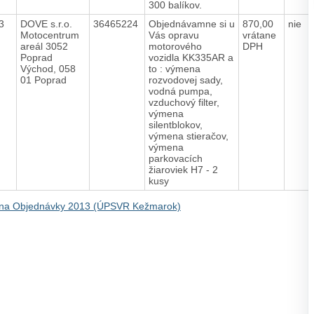
300 balíkov.
13
DOVE s.r.o.
36465224
Objednávamne si u
870,00
nie
Motocentrum
Vás opravu
vrátane
areál 3052
motorového
DPH
Poprad
vozidla KK335AR a
Východ, 058
to : výmena
01 Poprad
rozvodovej sady,
vodná pumpa,
vzduchový filter,
výmena
silentblokov,
výmena stieračov,
výmena
parkovacích
žiaroviek H7 - 2
kusy
na Objednávky 2013 (ÚPSVR Kežmarok)