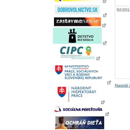
92/20
Naspäť 