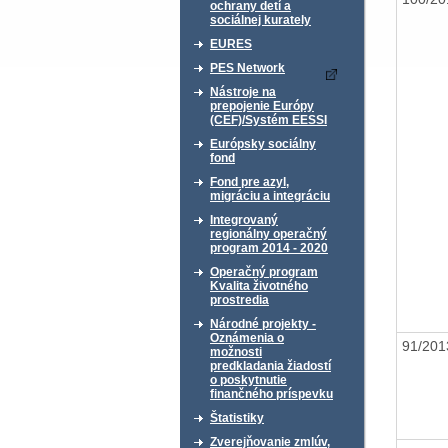
ochrany detí a
sociálnej kurately
EURES
PES Network
Nástroje na
prepojenie Európy
(CEF)/Systém EESSI
Európsky sociálny
fond
Fond pre azyl,
migráciu a integráciu
Integrovaný
regionálny operačný
program 2014 - 2020
Operačný program
Kvalita životného
prostredia
Národné projekty -
Oznámenia o
91/20
možnosti
predkladania žiadostí
o poskytnutie
finančného príspevku
Štatistiky
Zverejňovanie zmlúv,