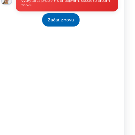
Vyskytol sa problém s pripojením. Skúste to prosím
znovu.
05.09.2013
PhDr.
19.9.2013
Milan
Začať znovu
Gacík
riaditeľ
ÚPSVaR
KK
Tlačiť