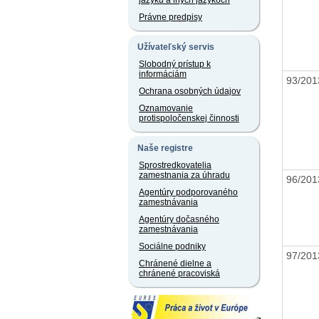
jazyku a iných jazykoch
Právne predpisy
Užívateľský servis
Slobodný prístup k
informáciám
93/20
Ochrana osobných údajov
Oznamovanie
protispoločenskej činnosti
Naše registre
Sprostredkovatelia
zamestnania za úhradu
96/20
Agentúry podporovaného
zamestnávania
Agentúry dočasného
zamestnávania
Sociálne podniky
97/20
Chránené dielne a
chránené pracoviská