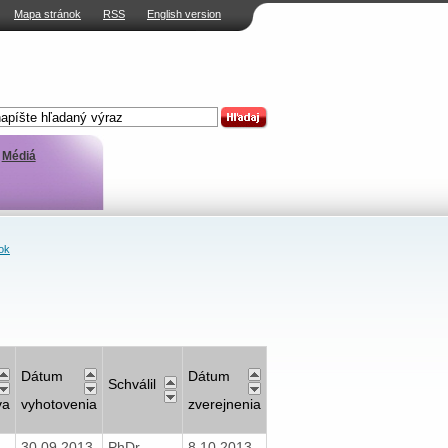
Mapa stránok
RSS
English version
Médiá
ok
Dátum
Dátum
Schválil
va
vyhotovenia
zverejnenia
30.09.2013
PhDr.
8.10.2013