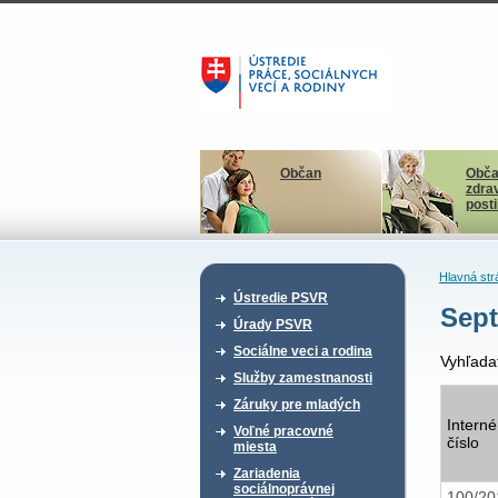
Občan
Obča
zdra
post
Hlavná str
Ústredie PSVR
Sept
Úrady PSVR
Sociálne veci a rodina
Vyhľada
Služby zamestnanosti
Záruky pre mladých
Interné
Voľné pracovné
číslo
miesta
Zariadenia
sociálnoprávnej
100/2