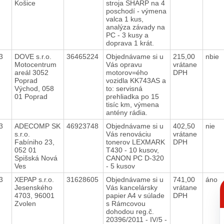
Košice
stroja SHARP na 4
poschodí - výmena
valca 1 kus,
analýza závady na
PC - 3 kusy a
doprava 1 krát.
13
DOVE s.r.o.
36465224
Objednávame si u
215,00
nbie
Motocentrum
Vás opravu
vrátane
areál 3052
motorov=ého
DPH
Poprad
vozidla KK743AS a
Východ, 058
to: servisná
01 Poprad
prehliadka po 15
tisíc km, výmena
antény rádia.
13
ADECOMP SK
46923748
Objednávame si u
402,50
nie
s.r.o.
Vás renováciu
vrátane
Fabíniho 23,
tonerov LEXMARK
DPH
052 01
T430 - 10 kusov,
Spišská Nová
CANON PC D-320
Ves
- 5 kusov
13
XEPAP s.r.o.
31628605
Objednávame si u
741,00
áno
C
Jesenského
Vás kancelársky
vrátane
p
4703, 96001
papier A4 v súlade
DPH
Zvolen
s Rámcovou
dohodou reg.č.
20396/2011 - IV/5 -