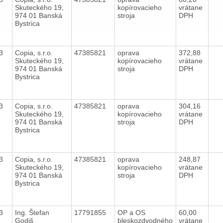
Skuteckého 19,
kopírovacieho
vrátane
974 01 Banská
stroja
DPH
Bystrica
13
Copia, s.r.o.
47385821
oprava
372,88
Skuteckého 19,
kopírovacieho
vrátane
974 01 Banská
stroja
DPH
Bystrica
13
Copia, s.r.o.
47385821
oprava
304,16
Skuteckého 19,
kopírovacieho
vrátane
974 01 Banská
stroja
DPH
Bystrica
13
Copia, s.r.o.
47385821
oprava
248,87
Skuteckého 19,
kopírovacieho
vrátane
974 01 Banská
stroja
DPH
Bystrica
13
Ing. Štefan
17791855
OP a OS
60,00
Godiš
bleskozdvodného
vrátane