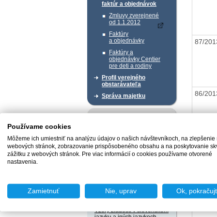
faktúr a objednávok
Zmluvy zverejnené
od 1.1.2012
Faktúry
a objednávky
87/20
Faktúry a
objednávky Centier
pre deti a rodiny
Profil verejného
obstarávateľa
86/20
Správa majetku
Chcem podať podnet
Používame cookies
Môžeme ich umiestniť na analýzu údajov o našich návštevníkoch, na zlepšenie
85/20
webových stránok, zobrazovanie prispôsobeného obsahu a na poskytovanie sk
zážitku z webových stránok. Pre viac informácií o cookies používame otvorené
Chcem sa poradiť
nastavenia.
Zamietnuť
Nie, uprav
Ok, pokračuj
84/20
Užitočné dokumenty
Vzory žiadostí v slovenskom