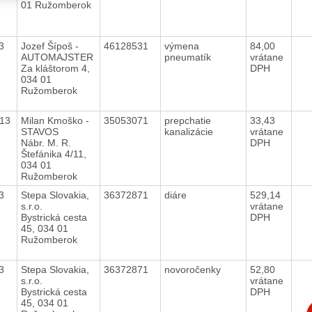
01 Ružomberok
13
Jozef Šípoš -
46128531
výmena
84,00
AUTOMAJSTER
pneumatík
vrátane
Za kláštorom 4,
DPH
034 01
Ružomberok
013
Milan Kmoško -
35053071
prepchatie
33,43
STAVOS
kanalizácie
vrátane
Nábr. M. R.
DPH
Štefánika 4/11,
034 01
Ružomberok
13
Stepa Slovakia,
36372871
diáre
529,14
s.r.o.
vrátane
Bystrická cesta
DPH
45, 034 01
Ružomberok
13
Stepa Slovakia,
36372871
novoročenky
52,80
s.r.o.
vrátane
Bystrická cesta
DPH
45, 034 01
C