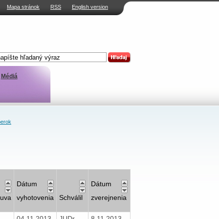
Mapa stránok
RSS
English version
Médiá
erok
Dátum
Dátum
uva
vyhotovenia
Schválil
zverejnenia
04.11.2013
JUDr.
8.11.2013