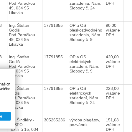
Pod Paračkou
zariadenia, Nám.
DPH
49, 034 95
Slobody č. 24
Likavka
13
Ing. Štefan
17791855
OP a OS
90,00
Godiš
bleskozdvodného
vrátane
Pod Paračkou
zariadenia, Nám.
DPH
49, 034 95
Slobody č. 9
Likavka
13
Ing. Štefan
17791855
OP a OS
420,00
Godiš
elektrických
vrátane
Pod Paračkou
zariadení, Nám.
DPH
49, 034 95
Slobody č. 9
Likavka
 našich
13
Ing. Štefan
17791855
OP a OS
228,00
velého
Godiš
elektrických
vrátane
Pod Paračkou
zariadení, Nám.
DPH
49, 034 95
Slobody č. 24
Likavka
te
13
Ján Šindléry -
305265236
výroba plagátov,
151,08
TESFO
pozvánok
vrátane
Textilná 15, 034
DPH