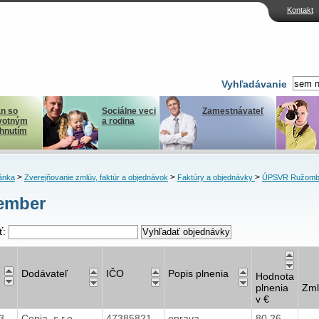
Kontakt
Vyhľadávanie
n so
Sociálne veci
Zamestnávateľ
votným
a rodina
ihnutím
>
>
>
ánka
Zverejňovanie zmlúv, faktúr a objednávok
Faktúry a objednávky
ÚPSVR Ružomb
ember
ť:
Dodávateľ
IČO
Popis plnenia
Hodnota
plnenia
Zml
v €
13
Copia, s.r.o.
47385821
oprava
80,26