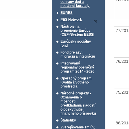
ochrany detí a
sociálnej kurately
EURES
PES Network
Nástroje na
77/20
prepojenie Európy
(CEF)/Systém EESSI
Európsky sociálny
fond
Fond pre azyl,
migráciu a integráciu
76/20
Integrovaný
regionálny operačný
program 2014 - 2020
Operačný program
Kvalita životného
prostredia
75/20
Národné projekty -
Oznámenia o
možnosti
predkladania žiadostí
o poskytnutie
finančného príspevku
Štatistiky
88/20
Zverejňovanie zmlúv,