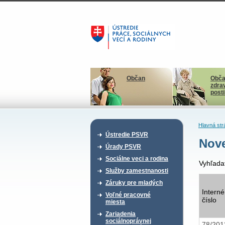
Občan
Obča
zdra
post
Hlavná str
Ústredie PSVR
Nov
Úrady PSVR
Sociálne veci a rodina
Vyhľada
Služby zamestnanosti
Záruky pre mladých
Interné
Voľné pracovné
číslo
miesta
Zariadenia
sociálnoprávnej
78/20