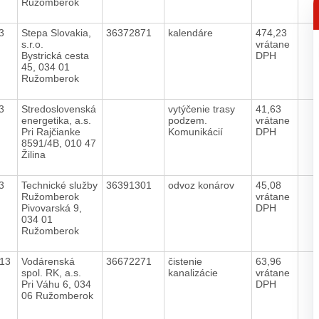
Ružomberok
p
13
Stepa Slovakia,
36372871
kalendáre
474,23
s.r.o.
vrátane
Bystrická cesta
DPH
45, 034 01
Ružomberok
13
Stredoslovenská
vytýčenie trasy
41,63
energetika, a.s.
podzem.
vrátane
Pri Rajčianke
Komunikácií
DPH
8591/4B, 010 47
Žilina
13
Technické služby
36391301
odvoz konárov
45,08
Ružomberok
vrátane
Pivovarská 9,
DPH
034 01
Ružomberok
013
Vodárenská
36672271
čistenie
63,96
spol. RK, a.s.
kanalizácie
vrátane
Pri Váhu 6, 034
DPH
06 Ružomberok