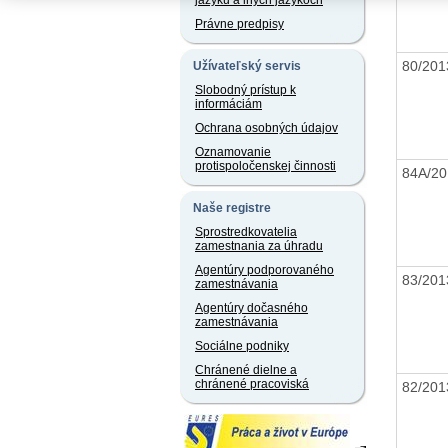
jazyku a iných jazykoch
Právne predpisy
80/20
Užívateľský servis
Slobodný prístup k
informáciám
Ochrana osobných údajov
Oznamovanie
protispoločenskej činnosti
84A/2
Naše registre
Sprostredkovatelia
zamestnania za úhradu
Agentúry podporovaného
83/20
zamestnávania
Agentúry dočasného
zamestnávania
Sociálne podniky
Chránené dielne a
chránené pracoviská
82/20