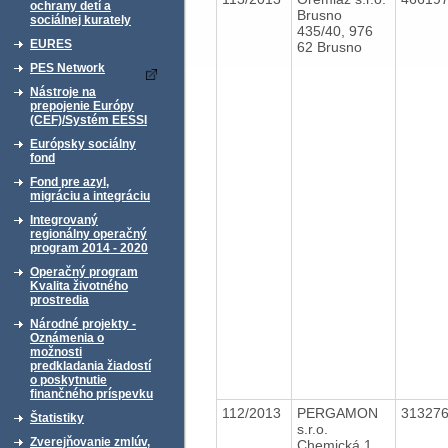
ochrany detí a
Brusno
sociálnej kurately
435/40, 976
EURES
62 Brusno
PES Network
Nástroje na
prepojenie Európy
(CEF)/Systém EESSI
Európsky sociálny
fond
Fond pre azyl,
migráciu a integráciu
Integrovaný
regionálny operačný
program 2014 - 2020
Operačný program
Kvalita životného
prostredia
Národné projekty -
Oznámenia o
možnosti
predkladania žiadostí
o poskytnutie
finančného príspevku
112/2013
PERGAMON
31327
Štatistiky
s.r.o.
Zverejňovanie zmlúv,
Chemická 1,