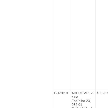
121/2013
ADECOMP SK
46923
s.r.o.
Fabíniho 23,
052 01