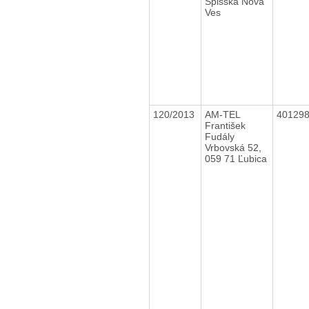
Spišská Nová
Ves
120/2013
AM-TEL
40129
František
Fudály
Vrbovská 52,
059 71 Ľubica