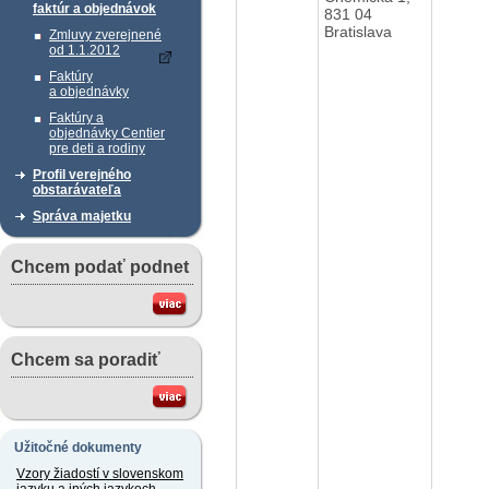
faktúr a objednávok
831 04
Bratislava
Zmluvy zverejnené
od 1.1.2012
Faktúry
a objednávky
Faktúry a
objednávky Centier
pre deti a rodiny
Profil verejného
obstarávateľa
Správa majetku
Chcem podať podnet
Chcem sa poradiť
Užitočné dokumenty
Vzory žiadostí v slovenskom