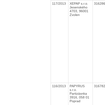
117/2013
XEPAP s.r.o.
31628
Jesenského
4703, 96001
Zvolen
116/2013
PAPYRUS
31678
s.r.o.
Partizásnka
3916, 058 01
Poprad