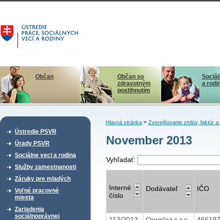
Občan
Občan so
Sociál
zdravotným
a rodi
postihnutím
>
Hlavná stránka
Zverejňovanie zmlúv, faktúr 
Ústredie PSVR
November 2013
Úrady PSVR
Sociálne veci a rodina
Vyhľadať:
Služby zamestnanosti
Záruky pre mladých
Interné
Dodávateľ
IČO
Voľné pracovné
číslo
miesta
Zariadenia
sociálnoprávnej
113/2013
Oremlaz s.r.o.
46619