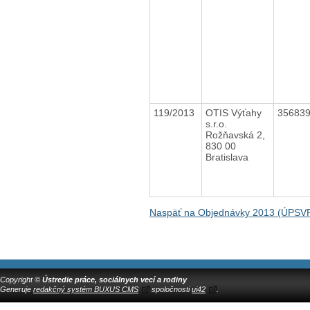
119/2013
OTIS Výťahy
35683
s.r.o.
Rožňavská 2,
830 00
Bratislava
Naspäť na Objednávky 2013 (ÚPSV
Copyright ©
Ústredie práce, sociálnych vecí a rodiny
Generuje
redakčný systém BUXUS CMS
spoločnosti
ui42
.