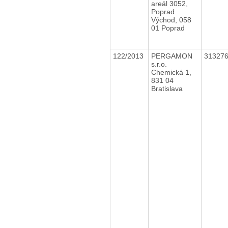
areál 3052,
Poprad
Východ, 058
01 Poprad
122/2013
PERGAMON
31327
s.r.o.
Chemická 1,
831 04
Bratislava